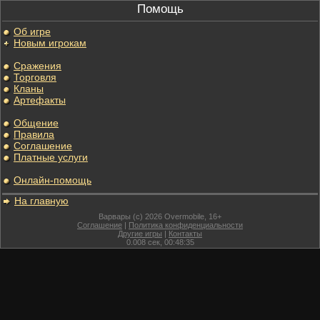
Помощь
Об игре
Новым игрокам
Сражения
Торговля
Кланы
Артефакты
Общение
Правила
Соглашение
Платные услуги
Онлайн-помощь
На главную
Варвары (c) 2026 Overmobile, 16+
Соглашение
|
Политика конфиденциальности
Другие игры
|
Контакты
0.008
сек,
00:48:35