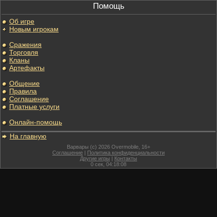
Помощь
Об игре
Новым игрокам
Сражения
Торговля
Кланы
Артефакты
Общение
Правила
Соглашение
Платные услуги
Онлайн-помощь
На главную
Варвары (c) 2026 Overmobile, 16+
Соглашение
|
Политика конфиденциальности
Другие игры
|
Контакты
0
сек,
04:18:08