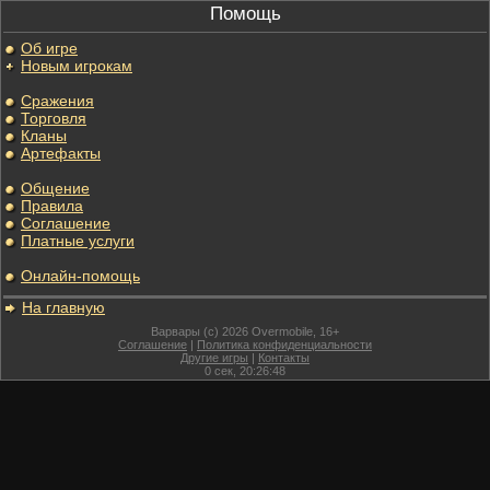
Помощь
Об игре
Новым игрокам
Сражения
Торговля
Кланы
Артефакты
Общение
Правила
Соглашение
Платные услуги
Онлайн-помощь
На главную
Варвары (c) 2026 Overmobile, 16+
Соглашение
|
Политика конфиденциальности
Другие игры
|
Контакты
0
сек,
20:26:48