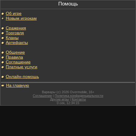
Помощь
Об игре
Новым игрокам
Сражения
Торговля
Кланы
Артефакты
Общение
Правила
Соглашение
Платные услуги
Онлайн-помощь
На главную
Варвары (c) 2026 Overmobile, 16+
Соглашение
|
Политика конфиденциальности
Другие игры
|
Контакты
0
сек,
12:34:15