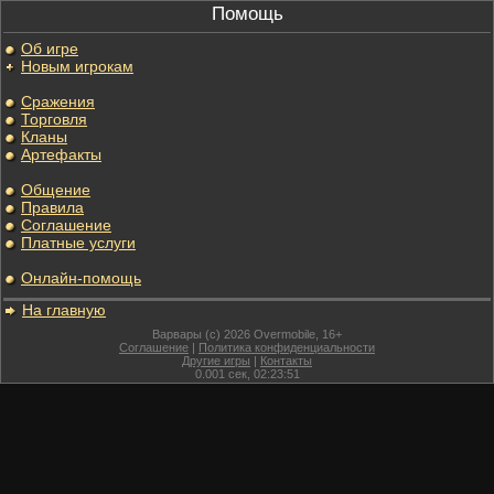
Помощь
Об игре
Новым игрокам
Сражения
Торговля
Кланы
Артефакты
Общение
Правила
Соглашение
Платные услуги
Онлайн-помощь
На главную
Варвары (c) 2026 Overmobile, 16+
Соглашение
|
Политика конфиденциальности
Другие игры
|
Контакты
0.001
сек,
02:23:51