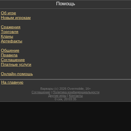
Помощь
Об игре
Новым игрокам
Сражения
Торговля
Кланы
Артефакты
Общение
Правила
Соглашение
Платные услуги
Онлайн-помощь
На главную
Варвары (c) 2026 Overmobile, 16+
Соглашение
|
Политика конфиденциальности
Другие игры
|
Контакты
0
сек,
20:03:35