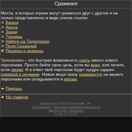
Сражения
Места, в которых игроки могут сражаться друг с другом и не
только представленны в виде списка ссылок:
Башни
Арена
Замки
Турниры
Набеги на Территории
Поля Сражений
Пещеры и драконы
Тренировка
– это быстрая возможность
одеть
своего нового
персонажа. Просто бейте свою цель, если вы
воин
, или лечите,
если
медик
. И в ответ твой персонаж будет щедро одарен
одеждой и оружием
. Новые вещи сразу
надеваются
на вашего
персонажа или складываются в
рюкзак
.
Помощь
На главную
Варвары (c) 2026 Overmobile, 16+
Соглашение
|
Политика конфиденциальности
Другие игры
|
Контакты
0
сек,
17:12:20