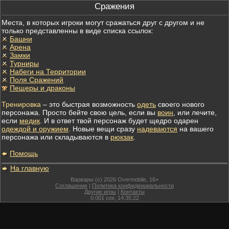
Сражения
Места, в которых игроки могут сражаться друг с другом и не
только представленны в виде списка ссылок:
Башни
Арена
Замки
Турниры
Набеги на Территории
Поля Сражений
Пещеры и драконы
Тренировка
– это быстрая возможность
одеть
своего нового
персонажа. Просто бейте свою цель, если вы
воин
, или лечите,
если
медик
. И в ответ твой персонаж будет щедро одарен
одеждой и оружием
. Новые вещи сразу
надеваются
на вашего
персонажа или складываются в
рюкзак
.
Помощь
На главную
Варвары (c) 2026 Overmobile, 16+
Соглашение
|
Политика конфиденциальности
Другие игры
|
Контакты
0.001
сек,
14:35:22