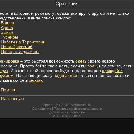
Сражения
еста, в которых игроки могут сражаться друг с другом и не только
редставленны в виде списка ссылок:
Башни
Арена
Замки
Турниры
Набеги на Территории
Поля Сражений
Пещеры и драконы
ренировка
– это быстрая возможность
одеть
своего нового
ерсонажа. Просто бейте свою цель, если вы
воин
, или лечите, если
едик
. И в ответ твой персонаж будет щедро одарен
одеждой и
ружием
. Новые вещи сразу
надеваются
на вашего персонажа или
кладываются в
рюкзак
.
Помощь
На главную
Варвары (c) 2026 Overmobile, 16+
Соглашение
|
Политика конфиденциальности
Другие игры
|
Контакты
0.001
сек,
20:35:00