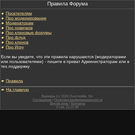
Правила Форума
Посетителям
Про модерирование
Модераторам
Про новичков
Про клановые форумы
Про флуд
Про клонов
Про Игру
Если вы увидите, что эти правила нарушаются (модераторами
или пользователями) - пишите в приват Администраторам или в
тех.поддержку.
Правила
На главную
Варвары (c) 2026 Overmobile, 16+
Соглашение
|
Политика конфиденциальности
Другие игры
|
Контакты
0
сек,
21:21:46