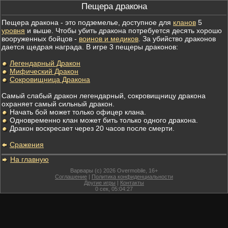
Пещера дракона
Пещера дракона - это подземелье, доступное для
кланов
5
уровня
и выше. Чтобы убить дракона потребуется десять хорошо
вооруженных бойцов -
воинов и медиков
. За убийство драконов
дается щедрая награда. В игре 3 пещеры драконов:
Легендарный Дракон
Мифический Дракон
Сокровищница Дракона
Самый слабый дракон легендарный, сокровищницу дракона
охраняет самый сильный дракон.
Начать бой может только офицер клана.
Одновременно клан может бить только одного дракона.
Дракон воскресает через 20 часов после смерти.
Сражения
На главную
Варвары (c) 2026 Overmobile, 16+
Соглашение
|
Политика конфиденциальности
Другие игры
|
Контакты
0
сек,
05:04:27