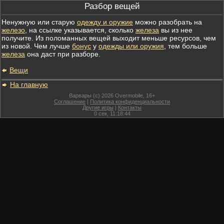
Разбор вещей
Ненужную или старую
одежду и оружие
можно разобрать на
железо
, на ссылке указывается, сколько
железа
вы из нее
получите. Из поломанных вещей выходит меньше ресурсов, чем
из новой. Чем лучше
бонус
у
одежды или оружия
, тем больше
железа
она даст при разборе.
Вещи
На главную
Варвары (c) 2026 Overmobile, 16+
Соглашение
|
Политика конфиденциальности
Другие игры
|
Контакты
0
сек,
11:18:44