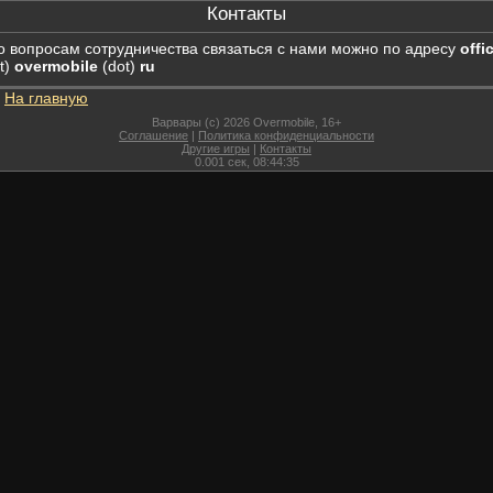
Контакты
о вопросам сотрудничества связаться с нами можно по адресу
offi
t)
overmobile
(dot)
ru
На главную
Варвары (c) 2026 Overmobile, 16+
Соглашение
|
Политика конфиденциальности
Другие игры
|
Контакты
0.001
сек,
08:44:35