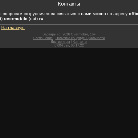
Контакты
о вопросам сотрудничества связаться с нами можно по адресу
offi
t)
overmobile
(dot)
ru
На главную
Варвары (c) 2026 Overmobile, 16+
Соглашение
|
Политика конфиденциальности
Другие игры
|
Контакты
0.004
сек,
06:17:22