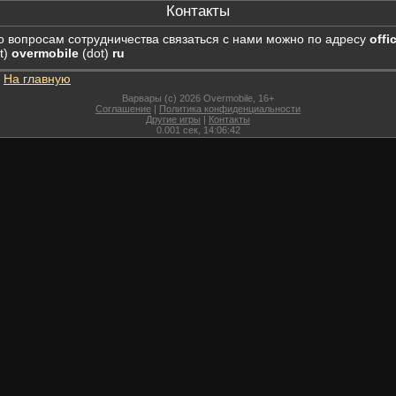
Контакты
о вопросам сотрудничества связаться с нами можно по адресу
offi
t)
overmobile
(dot)
ru
На главную
Варвары (c) 2026 Overmobile, 16+
Соглашение
|
Политика конфиденциальности
Другие игры
|
Контакты
0.001
сек,
14:06:42