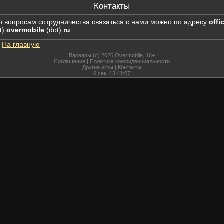
Контакты
о вопросам сотрудничества связаться с нами можно по адресу
offi
t)
overmobile
(dot)
ru
На главную
Варвары (c) 2026 Overmobile, 16+
Соглашение
|
Политика конфиденциальности
Другие игры
|
Контакты
0
сек,
13:41:07