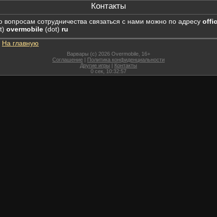
Контакты
о вопросам сотрудничества связаться с нами можно по адресу
offi
t)
overmobile
(dot)
ru
На главную
Варвары (c) 2026 Overmobile, 16+
Соглашение
|
Политика конфиденциальности
Другие игры
|
Контакты
0
сек,
10:32:57