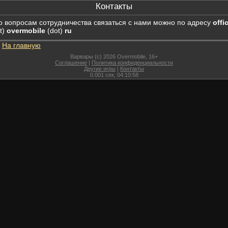
Контакты
о вопросам сотрудничества связаться с нами можно по адресу
offi
t)
overmobile
(dot)
ru
На главную
Варвары (c) 2026 Overmobile, 16+
Соглашение
|
Политика конфиденциальности
Другие игры
|
Контакты
0.001
сек,
04:10:58