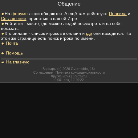
Общение
На
форуме
люди общаются. А ещё там действуют
Правила
и
Соглашение
, принятые в нашей Игре.
Рейтинги - место, где можно людей посмотреть и на себя
показать.
Кто онлайн - список игроков в онлайн и
где
они находятся. На
этой же странице есть поиск игрока по имени.
Почта
Помощь
На главную
Варвары (c) 2026 Overmobile, 16+
Соглашение
|
Политика конфиденциальности
Другие игры
|
Контакты
0.001
сек,
12:20:22