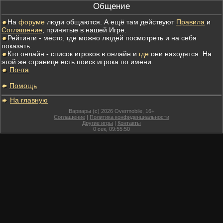
Общение
На
форуме
люди общаются. А ещё там действуют
Правила
и
Соглашение
, принятые в нашей Игре.
Рейтинги - место, где можно людей посмотреть и на себя
показать.
Кто онлайн - список игроков в онлайн и
где
они находятся. На
этой же странице есть поиск игрока по имени.
Почта
Помощь
На главную
Варвары (c) 2026 Overmobile, 16+
Соглашение
|
Политика конфиденциальности
Другие игры
|
Контакты
0
сек,
09:55:50