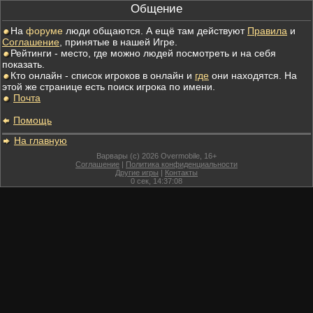
Общение
На
форуме
люди общаются. А ещё там действуют
Правила
и
Соглашение
, принятые в нашей Игре.
Рейтинги - место, где можно людей посмотреть и на себя
показать.
Кто онлайн - список игроков в онлайн и
где
они находятся. На
этой же странице есть поиск игрока по имени.
Почта
Помощь
На главную
Варвары (c) 2026 Overmobile, 16+
Соглашение
|
Политика конфиденциальности
Другие игры
|
Контакты
0
сек,
14:37:08