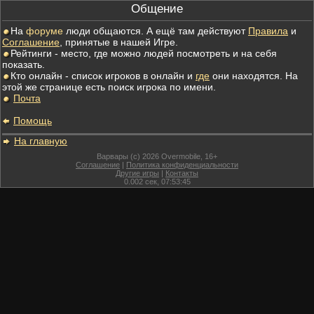
Общение
На
форуме
люди общаются. А ещё там действуют
Правила
и
Соглашение
, принятые в нашей Игре.
Рейтинги - место, где можно людей посмотреть и на себя
показать.
Кто онлайн - список игроков в онлайн и
где
они находятся. На
этой же странице есть поиск игрока по имени.
Почта
Помощь
На главную
Варвары (c) 2026 Overmobile, 16+
Соглашение
|
Политика конфиденциальности
Другие игры
|
Контакты
0.002
сек,
07:53:45