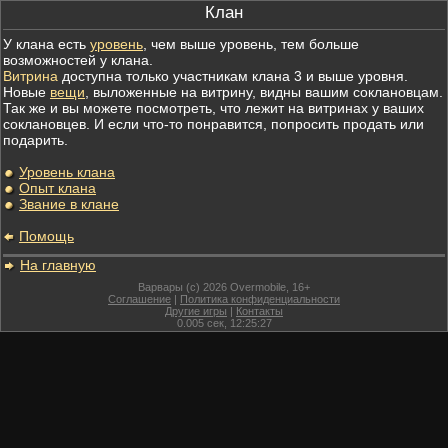
Клан
У клана есть
уровень
, чем выше уровень, тем больше
возможностей у клана.
Витрина
доступна только участникам клана 3 и выше уровня.
Новые
вещи
, выложенные на витрину, видны вашим соклановцам.
Так же и вы можете посмотреть, что лежит на витринах у ваших
соклановцев. И если что-то понравится, попросить продать или
подарить.
Уровень клана
Опыт клана
Звание в клане
Помощь
На главную
Варвары (c) 2026 Overmobile, 16+
Соглашение
|
Политика конфиденциальности
Другие игры
|
Контакты
0.005
сек,
12:25:27