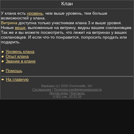
Клан
У клана есть
уровень
, чем выше уровень, тем больше
возможностей у клана.
Витрина
доступна только участникам клана 3 и выше уровня.
Новые
вещи
, выложенные на витрину, видны вашим соклановцам.
Так же и вы можете посмотреть, что лежит на витринах у ваших
соклановцев. И если что-то понравится, попросить продать или
подарить.
Уровень клана
Опыт клана
Звание в клане
Помощь
На главную
Варвары (c) 2026 Overmobile, 16+
Соглашение
|
Политика конфиденциальности
Другие игры
|
Контакты
0.001
сек,
20:31:26