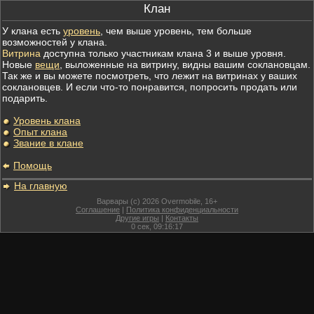
Клан
У клана есть
уровень
, чем выше уровень, тем больше
возможностей у клана.
Витрина
доступна только участникам клана 3 и выше уровня.
Новые
вещи
, выложенные на витрину, видны вашим соклановцам.
Так же и вы можете посмотреть, что лежит на витринах у ваших
соклановцев. И если что-то понравится, попросить продать или
подарить.
Уровень клана
Опыт клана
Звание в клане
Помощь
На главную
Варвары (c) 2026 Overmobile, 16+
Соглашение
|
Политика конфиденциальности
Другие игры
|
Контакты
0
сек,
09:16:17