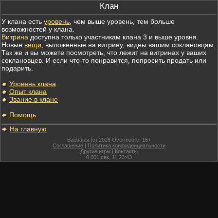
Клан
У клана есть
уровень
, чем выше уровень, тем больше
возможностей у клана.
Витрина
доступна только участникам клана 3 и выше уровня.
Новые
вещи
, выложенные на витрину, видны вашим соклановцам.
Так же и вы можете посмотреть, что лежит на витринах у ваших
соклановцев. И если что-то понравится, попросить продать или
подарить.
Уровень клана
Опыт клана
Звание в клане
Помощь
На главную
Варвары (c) 2026 Overmobile, 16+
Соглашение
|
Политика конфиденциальности
Другие игры
|
Контакты
0.001
сек,
11:23:43