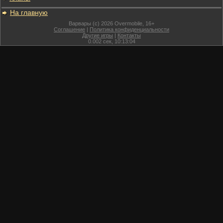
На главную
Варвары (c) 2026 Overmobile, 16+
Соглашение
|
Политика конфиденциальности
Другие игры
|
Контакты
0.002
сек,
10:13:04