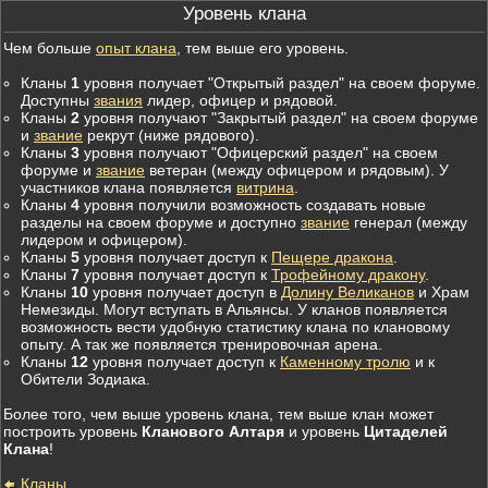
Уровень клана
Чем больше
опыт клана
, тем выше его уровень.
Кланы
1
уровня получает "Открытый раздел" на своем форуме.
Доступны
звания
лидер, офицер и рядовой.
Кланы
2
уровня получают "Закрытый раздел" на своем форуме
и
звание
рекрут (ниже рядового).
Кланы
3
уровня получают "Офицерский раздел" на своем
форуме и
звание
ветеран (между офицером и рядовым). У
участников клана появляется
витрина
.
Кланы
4
уровня получили возможность создавать новые
разделы на своем форуме и доступно
звание
генерал (между
лидером и офицером).
Кланы
5
уровня получает доступ к
Пещере дракона
.
Кланы
7
уровня получает доступ к
Трофейному дракону
.
Кланы
10
уровня получает доступ в
Долину Великанов
и Храм
Немезиды. Могут вступать в Альянсы. У кланов появляется
возможность вести удобную статистику клана по клановому
опыту. А так же появляется тренировочная арена.
Кланы
12
уровня получает доступ к
Каменному тролю
и к
Обители Зодиака.
Более того, чем выше уровень клана, тем выше клан может
построить уровень
Кланового Алтаря
и уровень
Цитаделей
Клана
!
Кланы