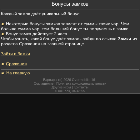
Бонусы замков
Каждый замок даёт уникальный бонус.
Некоторые бонусы замков зависят от суммы твоих чар. Чем
больше сумма чар, тем больший бонус ты получаешь в замке.
Бонус замка действует 2 часа.
Чтобы узнать, какой бонус даёт замок - зайди по ссылке
Замки
из
раздела Сражения на главной странице.
Зайти в Замки
Сражения
На главную
Варвары (c) 2026 Overmobile, 16+
Соглашение
|
Политика конфиденциальности
Другие игры
|
Контакты
0.001
сек,
04:48:55