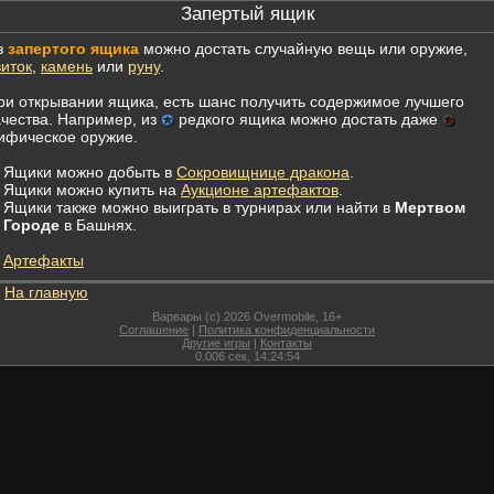
Запертый ящик
з
запертого ящика
можно достать случайную вещь или оружие,
виток
,
камень
или
руну
.
ри открывании ящика, есть шанс получить содержимое лучшего
ачества. Например, из
редкого ящика можно достать даже
ифическое оружие.
Ящики можно добыть в
Сокровищнице дракона
.
Ящики можно купить на
Аукционе артефактов
.
Ящики также можно выиграть в турнирах или найти в
Мертвом
Городе
в Башнях.
Артефакты
На главную
Варвары (c) 2026 Overmobile, 16+
Соглашение
|
Политика конфиденциальности
Другие игры
|
Контакты
0.006
сек,
14:24:54