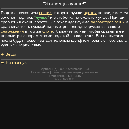
"Эта вещь лучше!"
Рядом с названием
вещей
, которые лучше
одетой
на вас, имеется
зеленая надпись
"лучше"
и в скобочка на сколько лучше. Принцип
сравнения очень простой - в зачет идет сумма
параметров вещи
и
сравнивается с суммой параметров одежды/оружия из вашего
снаряжения
в том же
слоте
. Кликните по ней, чтобы сравнить ее
параметры с параметрами надетой на вас вещи. Более высокие
числа будут посвечиваться зеленым шрифтом, равные - белым, а
худшие - коричневым.
Вещи
На главную
Варвары (c) 2026 Overmobile, 16+
Соглашение
|
Политика конфиденциальности
Другие игры
|
Контакты
0
сек,
07:08:15