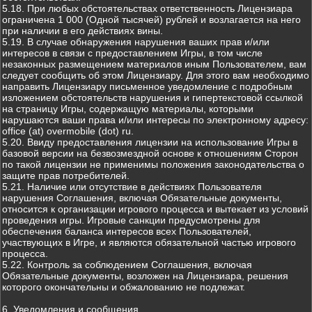
5.18. При любых обстоятельствах ответственность Лицензиара
ограничена 1 000 (Одной тысячей) рублей и возлагается на него
при наличии в его действиях вины.
5.19. В случае обнаружения нарушения ваших прав и/или
интересов в связи с предоставлением Игры, в том числе
незаконных размещением материалов иным Пользователем, вам
следует сообщить об этом Лицензиару. Для этого вам необходимо
направить Лицензиару письменное уведомление с подробным
изложением обстоятельств нарушения и гипертекстовой ссылкой
на страницу Игры, содержащую материалы, которыми
нарушаются ваши права и/или интересы по электронному адресу:
office (at) overmobile (dot) ru.
5.20. Ввиду предоставления лицензии на использование Игры в
базовой версии на безвозмездной основе к отношениям Сторон
по такой лицензии не применимы положения законодательства о
защите прав потребителей.
5.21. Наличие или отсутствие в действиях Пользователя
нарушения Соглашения, включая Обязательные документы,
относится к организации игрового процесса и вытекает из условий
проведения игры. Игровые санкции предусмотрены для
обеспечения баланса интересов всех Пользователей,
участвующих в Игре, и являются обязательной частью игрового
процесса.
5.22. Контроль за соблюдением Соглашения, включая
Обязательные документы, возложен на Лицензиара, решения
которого окончательны и обжалованию не подлежат.
6. Уведомления и сообщения