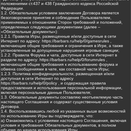
положениями ст.437 и 438 Гражданского кодекса Российской
Федерации.
1.2. Обязательным условием заключения Договора является
безоговорочное принятие и соблюдение Пользователем,
применяемых к отношениям Сторон требований и положений,
определенных следующими документами (далее –
«Обязательные документы»):
1.2.1. Правила Игры, размещенные и/или доступные в сети
Интернет по адресу: https://barbars.ru/help/0/gamesrules ,
включающие общие требования и ограничения в Игре, а также
установленные за допущенные нарушения игровые санкции;
1.2.2. Правила Форума и чата, доступные в сети Интернет в
разделе по адресу: https://barbars.ru/help/0/forumrules ,
включающие общие требования к использованию форума и
обмена сообщениями в чате, как составной части Игры;
1.2.3. Политика конфиденциальности, размещенная и/или
доступная в сети Интернет по адресу
https://barbars.ru/help/0/policy , и содержащая правила
предоставления и использования персональной информации,
включая персональные данные Пользователя;
1.3. Обязательные документы составляю неотъемлемую часть
настоящего Соглашения и содержат существенные условия
Договора.
1.4. Воспользовавшись любой из указанных выше возможностей
по использованию Игры вы подтверждаете, что:
а) Ознакомились с условиями настоящего Соглашения, включая
условия и требования Обязательных документов, в полном
объеме до начала использования Игры.