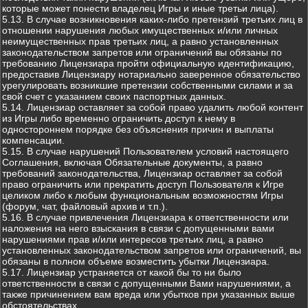
которые может понести владелец Игры и иные третьи лица).
5.13. В случае возникновения каких-либо претензий третьих лиц в
отношении нарушения любых имущественных и/или личных
неимущественных прав третьих лиц, а равно установленных
законодательством запретов или ограничений вы обязаны по
требованию Лицензиара пройти официальную идентификацию,
предоставив Лицензиару нотариально заверенное обязательство
урегулировать возникшие претензии собственными силами и за
свой счет с указанием своих паспортных данных.
5.14. Лицензиар оставляет за собой право удалить любой контент
из Игры либо временно ограничить доступ к нему в
одностороннем порядке без объяснения причин и выплаты
компенсации.
5.15. В случае нарушений Пользователем условий настоящего
Соглашения, включая Обязательные документы, а равно
требований законодательства, Лицензиар оставляет за собой
право ограничить или прекратить доступ Пользователя к Игре
целиком либо к любым функциональным возможностям Игры
(форум, чат, файловый архив и т.п.).
5.16. В случае привлечения Лицензиара к ответственности или
наложения на него взыскания в связи с допущенными вами
нарушениями прав и/или интересов третьих лиц, а равно
установленных законодательством запретов или ограничений, вы
обязаны в полном объеме возместить убытки Лицензиара.
5.17. Лицензиар устраняется от какой бы то ни было
ответственности в связи с допущенными Вами нарушениями, а
также причинением вам вреда или убытков при указанных выше
обстоятельствах.