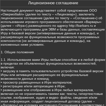
Лицензионное соглашение
Настоящий документ представляет собой предложение ООО
«Овермобайл» (далее по тексту – «Лицензиар»), заключить
лицензионное соглашение (далее по тексту – «Соглашение») об
использовании игрового программного обеспечения «Варвары»
(далее – «Игра»),размещенного по адресу http://barbars.ru и
включающего программы для ЭВМ и базы данных, составляющие
Игру в базовой версии (активированные данные и команды), и
расширяющих ее функциональные возможности программных
компонентов (не активированные данные и команды), на
изложенных ниже условиях.
1. Общие положения
1.1. Использование вами Игры любым способом и в любой форме
в пределах ее объявленных функциональных возможностей,
включая:
• загрузку в память пользовательского устройства базовой версии
Игры или активация расширяющих ее функциональные
возможности данных и команд;
• просмотр размещенных в Игре материалов;
• регистрацию и/или авторизацию в Игре;
• размещение или отображение в Игре любых материалов,
включая но не ограничиваясь такими как: тексты, гипертекстовые
ссылки, изображения, аудио и видео- файлы, сведения и/или
иная информация, создает лицензионный договор (далее –
«Договор») на условиях настоящего Соглашения в соответствии с