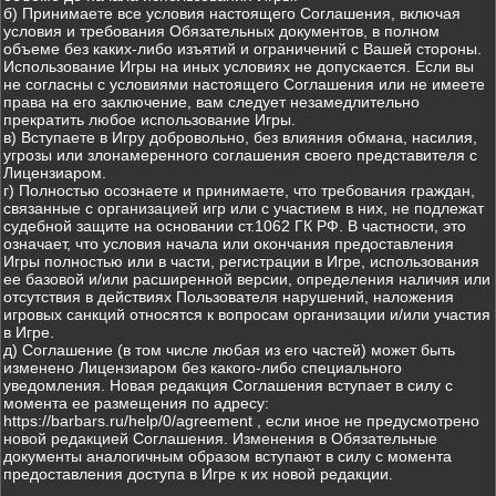
б) Принимаете все условия настоящего Соглашения, включая
условия и требования Обязательных документов, в полном
объеме без каких-либо изъятий и ограничений с Вашей стороны.
Использование Игры на иных условиях не допускается. Если вы
не согласны с условиями настоящего Соглашения или не имеете
права на его заключение, вам следует незамедлительно
прекратить любое использование Игры.
в) Вступаете в Игру добровольно, без влияния обмана, насилия,
угрозы или злонамеренного соглашения своего представителя с
Лицензиаром.
г) Полностью осознаете и принимаете, что требования граждан,
связанные с организацией игр или с участием в них, не подлежат
судебной защите на основании ст.1062 ГК РФ. В частности, это
означает, что условия начала или окончания предоставления
Игры полностью или в части, регистрации в Игре, использования
ее базовой и/или расширенной версии, определения наличия или
отсутствия в действиях Пользователя нарушений, наложения
игровых санкций относятся к вопросам организации и/или участия
в Игре.
д) Соглашение (в том числе любая из его частей) может быть
изменено Лицензиаром без какого-либо специального
уведомления. Новая редакция Соглашения вступает в силу с
момента ее размещения по адресу:
https://barbars.ru/help/0/agreement , если иное не предусмотрено
новой редакцией Соглашения. Изменения в Обязательные
документы аналогичным образом вступают в силу с момента
предоставления доступа в Игре к их новой редакции.