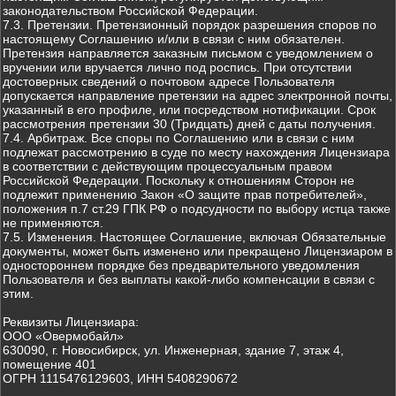
законодательством Российской Федерации.
7.3. Претензии. Претензионный порядок разрешения споров по
настоящему Соглашению и/или в связи с ним обязателен.
Претензия направляется заказным письмом с уведомлением о
вручении или вручается лично под роспись. При отсутствии
достоверных сведений о почтовом адресе Пользователя
допускается направление претензии на адрес электронной почты,
указанный в его профиле, или посредством нотификации. Срок
рассмотрения претензии 30 (Тридцать) дней с даты получения.
7.4. Арбитраж. Все споры по Соглашению или в связи с ним
подлежат рассмотрению в суде по месту нахождения Лицензиара
в соответствии с действующим процессуальным правом
Российской Федерации. Поскольку к отношениям Сторон не
подлежит применению Закон «О защите прав потребителей»,
положения п.7 ст.29 ГПК РФ о подсудности по выбору истца также
не применяются.
7.5. Изменения. Настоящее Соглашение, включая Обязательные
документы, может быть изменено или прекращено Лицензиаром в
одностороннем порядке без предварительного уведомления
Пользователя и без выплаты какой-либо компенсации в связи с
этим.
Реквизиты Лицензиара:
ООО «Овермобайл»
630090, г. Новосибирск, ул. Инженерная, здание 7, этаж 4,
помещение 401
ОГРН 1115476129603, ИНН 5408290672