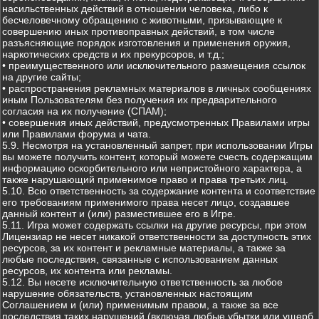
насильственных действий в отношении человека, либо к
бесчеловечному обращению с животными, призывающие к
совершению иных противоправных действий, в том числе
разъясняющие порядок изготовления и применения оружия,
наркотических средств и их прекурсоров, и т.д.;
• преимущественного или исключительного размещения ссылок
на другие сайты;
• распространения рекламных материалов в личных сообщениях
иным Пользователям без получения их предварительного
согласия на их получение (СПАМ);
• совершения иных действий, предусмотренных Правилами игры
или Правилами форума и чата.
5.9. Несмотря на установленный запрет, при использовании Игры
вы можете получить контент, который можете счесть содержащим
информацию оскорбительного или непристойного характера, а
также нарушающий применимое право и права третьих лиц.
5.10. Всю ответственность за содержание контента и соответствие
его требованиям применимого права несет лицо, создавшее
данный контент и (или) разместившее его в Игре.
5.11. Игра может содержать ссылки на другие ресурсы, при этом
Лицензиар не несет никакой ответственности за доступность этих
ресурсов, за их контент и рекламные материалы, а также за
любые последствия, связанные с использованием данных
ресурсов, их контента или рекламы.
5.12. Вы несете исключительную ответственность за любое
нарушение обязательств, установленных настоящим
Соглашением и (или) применимым правом, а также за все
последствия таких нарушений (включая любые убытки или ущерб,