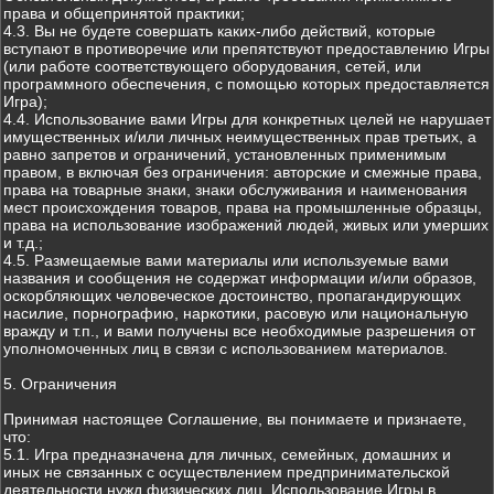
права и общепринятой практики;
4.3. Вы не будете совершать каких-либо действий, которые
вступают в противоречие или препятствуют предоставлению Игры
(или работе соответствующего оборудования, сетей, или
программного обеспечения, с помощью которых предоставляется
Игра);
4.4. Использование вами Игры для конкретных целей не нарушает
имущественных и/или личных неимущественных прав третьих, а
равно запретов и ограничений, установленных применимым
правом, в включая без ограничения: авторские и смежные права,
права на товарные знаки, знаки обслуживания и наименования
мест происхождения товаров, права на промышленные образцы,
права на использование изображений людей, живых или умерших
и т.д.;
4.5. Размещаемые вами материалы или используемые вами
названия и сообщения не содержат информации и/или образов,
оскорбляющих человеческое достоинство, пропагандирующих
насилие, порнографию, наркотики, расовую или национальную
вражду и т.п., и вами получены все необходимые разрешения от
уполномоченных лиц в связи с использованием материалов.
5. Ограничения
Принимая настоящее Соглашение, вы понимаете и признаете,
что:
5.1. Игра предназначена для личных, семейных, домашних и
иных не связанных с осуществлением предпринимательской
деятельности нужд физических лиц. Использование Игры в