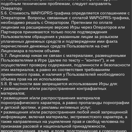
подобным техническим проблемам, следует направлять
Оператору.
5.6. Стоимость WAP/GPRS-трафика определяется соглашением с
Оператором. Вопросы, связанные с оплатой WAP\GPRS-трафика,
необходимо решать с Оператором. Претензии по оплате
лицензии на расширенную версию Игры через Операторов или
Партнеров принимаются только после подтверждения
Пользователем обращения к указанным лицам за розыском
уплаченных денежных средств и подтверждении ими факта
перечисления денежных средств Пользователя на счет
Лицензиара в полном объеме.
5.7. Лицензиар никак не связан с материалами, размещенными
Пользователями в Игре (далее по тексту – "контент"), и не
осуществляет проверку содержания, подлинности и безопасности
этих материалов, а равно их соответствия требованиям
применимого права, и наличия у Пользователей необходимого
объема прав на их использование.
5.8. В частности вам запрещается использование Игры для:
• размещения и/или распространения контрафактных
материалов;
• размещения и/или распространения материалов
порнографического характера, а равно пропаганды порнографии
и детской эротики, и рекламы интимных услуг;
• размещения и/или распространения любой иной запрещенной
информации, включая материалы, экстремистского характера, а
также направленных на ущемление прав и свобод человека по
признакам расовой и национальной принадлежности,
вероисповедания, языка, и пола, подстрекающие к совершению