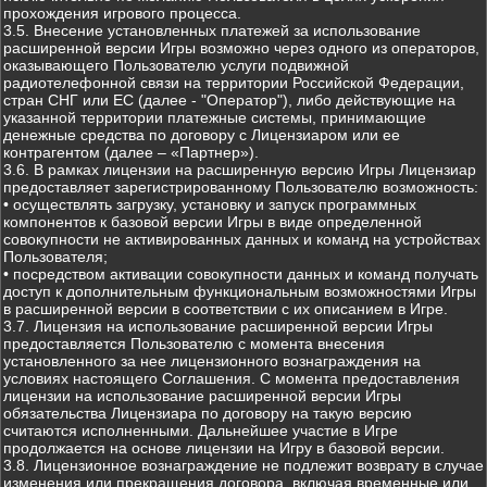
прохождения игрового процесса.
3.5. Внесение установленных платежей за использование
расширенной версии Игры возможно через одного из операторов,
оказывающего Пользователю услуги подвижной
радиотелефонной связи на территории Российской Федерации,
стран СНГ или ЕС (далее - "Оператор"), либо действующие на
указанной территории платежные системы, принимающие
денежные средства по договору с Лицензиаром или ее
контрагентом (далее – «Партнер»).
3.6. В рамках лицензии на расширенную версию Игры Лицензиар
предоставляет зарегистрированному Пользователю возможность:
• осуществлять загрузку, установку и запуск программных
компонентов к базовой версии Игры в виде определенной
совокупности не активированных данных и команд на устройствах
Пользователя;
• посредством активации совокупности данных и команд получать
доступ к дополнительным функциональным возможностями Игры
в расширенной версии в соответствии с их описанием в Игре.
3.7. Лицензия на использование расширенной версии Игры
предоставляется Пользователю с момента внесения
установленного за нее лицензионного вознаграждения на
условиях настоящего Соглашения. С момента предоставления
лицензии на использование расширенной версии Игры
обязательства Лицензиара по договору на такую версию
считаются исполненными. Дальнейшее участие в Игре
продолжается на основе лицензии на Игру в базовой версии.
3.8. Лицензионное вознаграждение не подлежит возврату в случае
изменения или прекращения договора, включая временные или