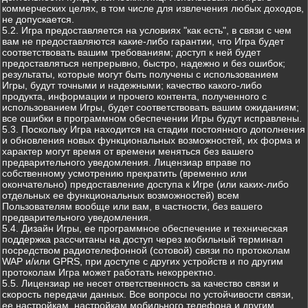
коммерческих целях, в том числе для извлечения любых доходов,
не допускается.
5.2. Игра предоставляется на условиях "как есть", в связи с чем
вам не предоставляются какие-либо гарантии, что Игра будет
соответствовать вашим требованиям; доступ к ней будет
предоставляться непрерывно, быстро, надежно и без ошибок;
результаты, которые могут быть получены с использованием
Игры, будут точными и надежными; качество какого-либо
продукта, информации и прочего контента, полученного с
использованием Игры, будет соответствовать вашим ожиданиям;
все ошибки в программном обеспечении Игры будут исправлены.
5.3. Поскольку Игра находится на стадии постоянного дополнения
и обновления новых функциональных возможностей, их форма и
характер могут время от времени меняться без вашего
предварительного уведомления. Лицензиар вправе по
собственному усмотрению прекратить (временно или
окончательно) предоставление доступа к Игре (или каких-либо
отдельных ее функциональных возможностей) всем
Пользователям вообще или вам, в частности, без вашего
предварительного уведомления.
5.4. Дизайн Игры, ее программное обеспечение и техническая
поддержка рассчитаны на доступ через мобильный терминал
посредством радиотелефонной (сотовой) связи по протоколам
WAP и/или GPRS, при доступе с других устройств и по другим
протоколам Игра может работать некорректно.
5.5. Лицензиар не несет ответственность за качество связи и
скорость передачи данных. Все вопросы по устойчивости связи,
ее настройкам, настройкам мобильного телефона и другим