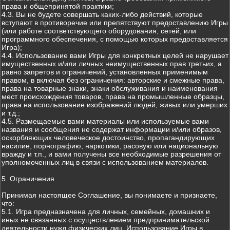
права и общепринятой практики;
4.3. Вы не будете совершать каких-либо действий, которые
вступают в противоречие или препятствуют предоставлению Игры
(или работе соответствующего оборудования, сетей, или
программного обеспечения, с помощью которых предоставляется
Игра);
4.4. Использование вами Игры для конкретных целей не нарушает
имущественных и/или личных неимущественных прав третьих, а
равно запретов и ограничений, установленных применимым
правом, в включая без ограничения: авторские и смежные права,
права на товарные знаки, знаки обслуживания и наименования
мест происхождения товаров, права на промышленные образцы,
права на использование изображений людей, живых или умерших
и т.д.;
4.5. Размещаемые вами материалы или используемые вами
названия и сообщения не содержат информации и/или образов,
оскорбляющих человеческое достоинство, пропагандирующих
насилие, порнографию, наркотики, расовую или национальную
вражду и т.п., и вами получены все необходимые разрешения от
уполномоченных лиц в связи с использованием материалов.
5. Ограничения
Принимая настоящее Соглашение, вы понимаете и признаете,
что:
5.1. Игра предназначена для личных, семейных, домашних и
иных не связанных с осуществлением предпринимательской
деятельности нужд физических лиц. Использование Игры в