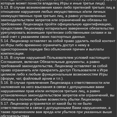
которые может понести владелец Игры и иные третьи лица).
5.13. В случае возникновения каких-либо претензий третьих лиц в
отношении нарушения любых имущественных и/или личных
неимущественных прав третьих лиц, а равно установленных
законодательством запретов или ограничений вы обязаны по
требованию Лицензиара пройти официальную идентификацию,
предоставив Лицензиару нотариально заверенное обязательство
урегулировать возникшие претензии собственными силами и за
свой счет с указанием своих паспортных данных.
5.14. Лицензиар оставляет за собой право удалить любой контент
из Игры либо временно ограничить доступ к нему в
одностороннем порядке без объяснения причин и выплаты
компенсации.
5.15. В случае нарушений Пользователем условий настоящего
Соглашения, включая Обязательные документы, а равно
требований законодательства, Лицензиар оставляет за собой
право ограничить или прекратить доступ Пользователя к Игре
целиком либо к любым функциональным возможностям Игры
(форум, чат, файловый архив и т.п.).
5.16. В случае привлечения Лицензиара к ответственности или
наложения на него взыскания в связи с допущенными вами
нарушениями прав и/или интересов третьих лиц, а равно
установленных законодательством запретов или ограничений, вы
обязаны в полном объеме возместить убытки Лицензиара.
5.17. Лицензиар устраняется от какой бы то ни было
ответственности в связи с допущенными Вами нарушениями, а
также причинением вам вреда или убытков при указанных выше
обстоятельствах.