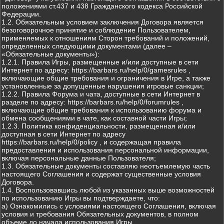
положениями ст.437 и 438 Гражданского кодекса Российской
Федерации.
1.2. Обязательным условием заключения Договора является
безоговорочное принятие и соблюдение Пользователем,
применяемых к отношениям Сторон требований и положений,
определенных следующими документами (далее –
«Обязательные документы»):
1.2.1. Правила Игры, размещенные и/или доступные в сети
Интернет по адресу: https://barbars.ru/help/0/gamesrules ,
включающие общие требования и ограничения в Игре, а также
установленные за допущенные нарушения игровые санкции;
1.2.2. Правила Форума и чата, доступные в сети Интернет в
разделе по адресу: https://barbars.ru/help/0/forumrules ,
включающие общие требования к использованию форума и
обмена сообщениями в чате, как составной части Игры;
1.2.3. Политика конфиденциальности, размещенная и/или
доступная в сети Интернет по адресу
https://barbars.ru/help/0/policy , и содержащая правила
предоставления и использования персональной информации,
включая персональные данные Пользователя;
1.3. Обязательные документы составляю неотъемлемую часть
настоящего Соглашения и содержат существенные условия
Договора.
1.4. Воспользовавшись любой из указанных выше возможностей
по использованию Игры вы подтверждаете, что:
а) Ознакомились с условиями настоящего Соглашения, включая
условия и требования Обязательных документов, в полном
объеме до начала использования Игры.