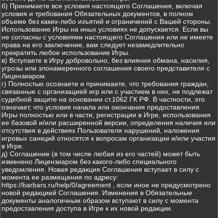
б) Принимаете все условия настоящего Соглашения, включая
условия и требования Обязательных документов, в полном
объеме без каких-либо изъятий и ограничений с Вашей стороны.
Использование Игры на иных условиях не допускается. Если вы
не согласны с условиями настоящего Соглашения или не имеете
права на его заключение, вам следует незамедлительно
прекратить любое использование Игры.
в) Вступаете в Игру добровольно, без влияния обмана, насилия,
угрозы или злонамеренного соглашения своего представителя с
Лицензиаром.
г) Полностью осознаете и принимаете, что требования граждан,
связанные с организацией игр или с участием в них, не подлежат
судебной защите на основании ст.1062 ГК РФ. В частности, это
означает, что условия начала или окончания предоставления
Игры полностью или в части, регистрации в Игре, использования
ее базовой и/или расширенной версии, определения наличия или
отсутствия в действиях Пользователя нарушений, наложения
игровых санкций относятся к вопросам организации и/или участия
в Игре.
д) Соглашение (в том числе любая из его частей) может быть
изменено Лицензиаром без какого-либо специального
уведомления. Новая редакция Соглашения вступает в силу с
момента ее размещения по адресу:
https://barbars.ru/help/0/agreement , если иное не предусмотрено
новой редакцией Соглашения. Изменения в Обязательные
документы аналогичным образом вступают в силу с момента
предоставления доступа в Игре к их новой редакции.