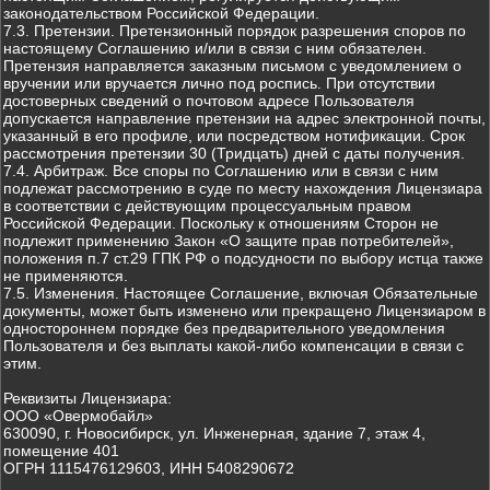
законодательством Российской Федерации.
7.3. Претензии. Претензионный порядок разрешения споров по
настоящему Соглашению и/или в связи с ним обязателен.
Претензия направляется заказным письмом с уведомлением о
вручении или вручается лично под роспись. При отсутствии
достоверных сведений о почтовом адресе Пользователя
допускается направление претензии на адрес электронной почты,
указанный в его профиле, или посредством нотификации. Срок
рассмотрения претензии 30 (Тридцать) дней с даты получения.
7.4. Арбитраж. Все споры по Соглашению или в связи с ним
подлежат рассмотрению в суде по месту нахождения Лицензиара
в соответствии с действующим процессуальным правом
Российской Федерации. Поскольку к отношениям Сторон не
подлежит применению Закон «О защите прав потребителей»,
положения п.7 ст.29 ГПК РФ о подсудности по выбору истца также
не применяются.
7.5. Изменения. Настоящее Соглашение, включая Обязательные
документы, может быть изменено или прекращено Лицензиаром в
одностороннем порядке без предварительного уведомления
Пользователя и без выплаты какой-либо компенсации в связи с
этим.
Реквизиты Лицензиара:
ООО «Овермобайл»
630090, г. Новосибирск, ул. Инженерная, здание 7, этаж 4,
помещение 401
ОГРН 1115476129603, ИНН 5408290672