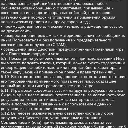
насильственных действий в отношении человека, либо к
бесчеловечному обращению с животными, призывающие к
совершению иных противоправных действий, в том числе
разъясняющие порядок изготовления и применения оружия,
наркотических средств и их прекурсоров, и т.д.;
• преимущественного или исключительного размещения ссылок
на другие сайты;
• распространения рекламных материалов в личных сообщениях
иным Пользователям без получения их предварительного
согласия на их получение (СПАМ);
• совершения иных действий, предусмотренных Правилами игры
или Правилами форума и чата.
5.9. Несмотря на установленный запрет, при использовании Игры
вы можете получить контент, который можете счесть содержащим
информацию оскорбительного или непристойного характера, а
также нарушающий применимое право и права третьих лиц.
5.10. Всю ответственность за содержание контента и соответствие
его требованиям применимого права несет лицо, создавшее
данный контент и (или) разместившее его в Игре.
5.11. Игра может содержать ссылки на другие ресурсы, при этом
Лицензиар не несет никакой ответственности за доступность этих
ресурсов, за их контент и рекламные материалы, а также за
любые последствия, связанные с использованием данных
ресурсов, их контента или рекламы.
5.12. Вы несете исключительную ответственность за любое
нарушение обязательств, установленных настоящим
Соглашением и (или) применимым правом, а также за все
последствия таких нарушений (включая любые убытки или ущерб,