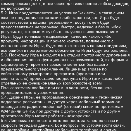
коммерческих целях, в том числе для извлечения любых доходов,
не допускается.
5.2. Игра предоставляется на условиях "как есть", в связи с чем
вам не предоставляются какие-либо гарантии, что Игра будет
соответствовать вашим требованиям; доступ к ней будет
предоставляться непрерывно, быстро, надежно и без ошибок;
результаты, которые могут быть получены с использованием
Игры, будут точными и надежными; качество какого-либо
продукта, информации и прочего контента, полученного с
использованием Игры, будет соответствовать вашим ожиданиям;
все ошибки в программном обеспечении Игры будут исправлены.
5.3. Поскольку Игра находится на стадии постоянного дополнения
и обновления новых функциональных возможностей, их форма и
характер могут время от времени меняться без вашего
предварительного уведомления. Лицензиар вправе по
собственному усмотрению прекратить (временно или
окончательно) предоставление доступа к Игре (или каких-либо
отдельных ее функциональных возможностей) всем
Пользователям вообще или вам, в частности, без вашего
предварительного уведомления.
5.4. Дизайн Игры, ее программное обеспечение и техническая
поддержка рассчитаны на доступ через мобильный терминал
посредством радиотелефонной (сотовой) связи по протоколам
WAP и/или GPRS, при доступе с других устройств и по другим
протоколам Игра может работать некорректно.
5.5. Лицензиар не несет ответственность за качество связи и
скорость передачи данных. Все вопросы по устойчивости связи,
ее настройкам, настройкам мобильного телефона и другим