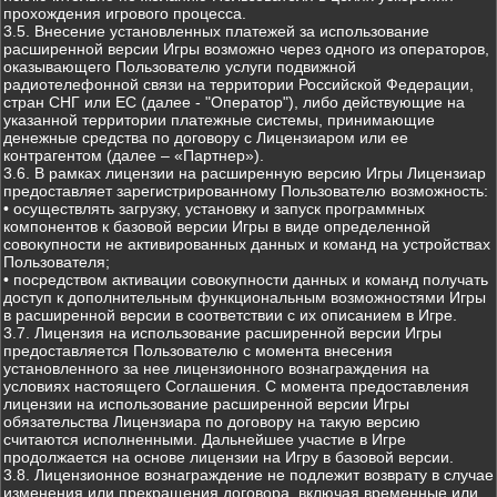
прохождения игрового процесса.
3.5. Внесение установленных платежей за использование
расширенной версии Игры возможно через одного из операторов,
оказывающего Пользователю услуги подвижной
радиотелефонной связи на территории Российской Федерации,
стран СНГ или ЕС (далее - "Оператор"), либо действующие на
указанной территории платежные системы, принимающие
денежные средства по договору с Лицензиаром или ее
контрагентом (далее – «Партнер»).
3.6. В рамках лицензии на расширенную версию Игры Лицензиар
предоставляет зарегистрированному Пользователю возможность:
• осуществлять загрузку, установку и запуск программных
компонентов к базовой версии Игры в виде определенной
совокупности не активированных данных и команд на устройствах
Пользователя;
• посредством активации совокупности данных и команд получать
доступ к дополнительным функциональным возможностями Игры
в расширенной версии в соответствии с их описанием в Игре.
3.7. Лицензия на использование расширенной версии Игры
предоставляется Пользователю с момента внесения
установленного за нее лицензионного вознаграждения на
условиях настоящего Соглашения. С момента предоставления
лицензии на использование расширенной версии Игры
обязательства Лицензиара по договору на такую версию
считаются исполненными. Дальнейшее участие в Игре
продолжается на основе лицензии на Игру в базовой версии.
3.8. Лицензионное вознаграждение не подлежит возврату в случае
изменения или прекращения договора, включая временные или