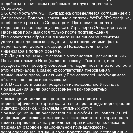
подобным техническим проблемам, следует направлять
Оператору.
5.6. Стоимость WAP/GPRS-трафика определяется соглашением с
Оператором. Вопросы, связанные с оплатой WAP\GPRS-трафика,
необходимо решать с Оператором. Претензии по оплате
лицензии на расширенную версию Игры через Операторов или
Партнеров принимаются только после подтверждения
Пользователем обращения к указанным лицам за розыском
уплаченных денежных средств и подтверждении ими факта
перечисления денежных средств Пользователя на счет
Лицензиара в полном объеме.
5.7. Лицензиар никак не связан с материалами, размещенными
Пользователями в Игре (далее по тексту – "контент"), и не
осуществляет проверку содержания, подлинности и безопасности
этих материалов, а равно их соответствия требованиям
применимого права, и наличия у Пользователей необходимого
объема прав на их использование.
5.8. В частности вам запрещается использование Игры для:
• размещения и/или распространения контрафактных
материалов;
• размещения и/или распространения материалов
порнографического характера, а равно пропаганды порнографии
и детской эротики, и рекламы интимных услуг;
• размещения и/или распространения любой иной запрещенной
информации, включая материалы, экстремистского характера, а
также направленных на ущемление прав и свобод человека по
признакам расовой и национальной принадлежности,
вероисповедания, языка, и пола, подстрекающие к совершению