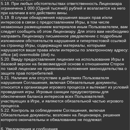
5.18. При любых обстоятельствах ответственность Лицензиара
ограничена 1 000 (Одной тысячей) рублей и возлагается на него
при наличии в его действиях вины.
5.19. В случае обнаружения нарушения ваших прав и/или
интересов в связи с предоставлением Игры, в том числе
незаконных размещением материалов иным Пользователем, вам
следует сообщить об этом Лицензиару. Для этого вам необходимо
направить Лицензиару письменное уведомление с подробным
изложением обстоятельств нарушения и гипертекстовой ссылкой
на страницу Игры, содержащую материалы, которыми
нарушаются ваши права и/или интересы по электронному адресу:
office (at) overmobile (dot) ru.
5.20. Ввиду предоставления лицензии на использование Игры в
базовой версии на безвозмездной основе к отношениям Сторон
по такой лицензии не применимы положения законодательства о
защите прав потребителей.
5.21. Наличие или отсутствие в действиях Пользователя
нарушения Соглашения, включая Обязательные документы,
относится к организации игрового процесса и вытекает из условий
проведения игры. Игровые санкции предусмотрены для
обеспечения баланса интересов всех Пользователей,
участвующих в Игре, и являются обязательной частью игрового
процесса.
5.22. Контроль за соблюдением Соглашения, включая
Обязательные документы, возложен на Лицензиара, решения
которого окончательны и обжалованию не подлежат.
6. Уведомления и сообщения