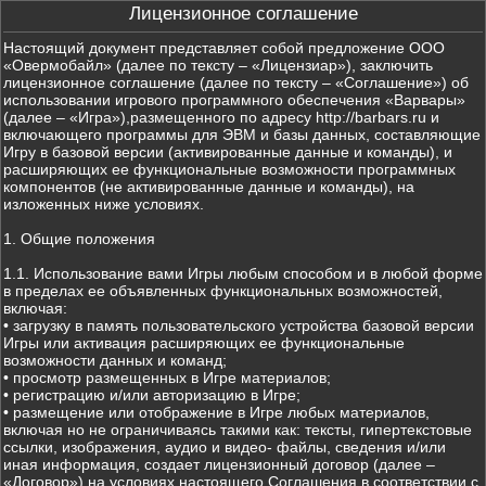
Лицензионное соглашение
Настоящий документ представляет собой предложение ООО
«Овермобайл» (далее по тексту – «Лицензиар»), заключить
лицензионное соглашение (далее по тексту – «Соглашение») об
использовании игрового программного обеспечения «Варвары»
(далее – «Игра»),размещенного по адресу http://barbars.ru и
включающего программы для ЭВМ и базы данных, составляющие
Игру в базовой версии (активированные данные и команды), и
расширяющих ее функциональные возможности программных
компонентов (не активированные данные и команды), на
изложенных ниже условиях.
1. Общие положения
1.1. Использование вами Игры любым способом и в любой форме
в пределах ее объявленных функциональных возможностей,
включая:
• загрузку в память пользовательского устройства базовой версии
Игры или активация расширяющих ее функциональные
возможности данных и команд;
• просмотр размещенных в Игре материалов;
• регистрацию и/или авторизацию в Игре;
• размещение или отображение в Игре любых материалов,
включая но не ограничиваясь такими как: тексты, гипертекстовые
ссылки, изображения, аудио и видео- файлы, сведения и/или
иная информация, создает лицензионный договор (далее –
«Договор») на условиях настоящего Соглашения в соответствии с