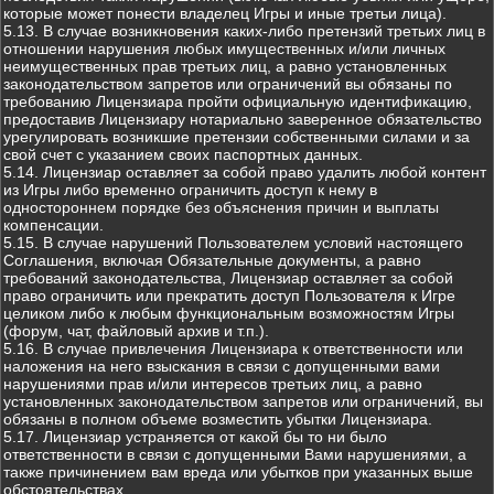
которые может понести владелец Игры и иные третьи лица).
5.13. В случае возникновения каких-либо претензий третьих лиц в
отношении нарушения любых имущественных и/или личных
неимущественных прав третьих лиц, а равно установленных
законодательством запретов или ограничений вы обязаны по
требованию Лицензиара пройти официальную идентификацию,
предоставив Лицензиару нотариально заверенное обязательство
урегулировать возникшие претензии собственными силами и за
свой счет с указанием своих паспортных данных.
5.14. Лицензиар оставляет за собой право удалить любой контент
из Игры либо временно ограничить доступ к нему в
одностороннем порядке без объяснения причин и выплаты
компенсации.
5.15. В случае нарушений Пользователем условий настоящего
Соглашения, включая Обязательные документы, а равно
требований законодательства, Лицензиар оставляет за собой
право ограничить или прекратить доступ Пользователя к Игре
целиком либо к любым функциональным возможностям Игры
(форум, чат, файловый архив и т.п.).
5.16. В случае привлечения Лицензиара к ответственности или
наложения на него взыскания в связи с допущенными вами
нарушениями прав и/или интересов третьих лиц, а равно
установленных законодательством запретов или ограничений, вы
обязаны в полном объеме возместить убытки Лицензиара.
5.17. Лицензиар устраняется от какой бы то ни было
ответственности в связи с допущенными Вами нарушениями, а
также причинением вам вреда или убытков при указанных выше
обстоятельствах.