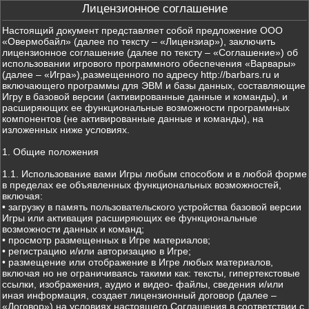
Лицензионное соглашение
Настоящий документ представляет собой предложение ООО
«Овермобайл» (далее по тексту – «Лицензиар»), заключить
лицензионное соглашение (далее по тексту – «Соглашение») об
использовании игрового программного обеспечения «Варвары»
(далее – «Игра»),размещенного по адресу http://barbars.ru и
включающего программы для ЭВМ и базы данных, составляющие
Игру в базовой версии (активированные данные и команды), и
расширяющих ее функциональные возможности программных
компонентов (не активированные данные и команды), на
изложенных ниже условиях.
1. Общие положения
1.1. Использование вами Игры любым способом и в любой форме
в пределах ее объявленных функциональных возможностей,
включая:
• загрузку в память пользовательского устройства базовой версии
Игры или активация расширяющих ее функциональные
возможности данных и команд;
• просмотр размещенных в Игре материалов;
• регистрацию и/или авторизацию в Игре;
• размещение или отображение в Игре любых материалов,
включая но не ограничиваясь такими как: тексты, гипертекстовые
ссылки, изображения, аудио и видео- файлы, сведения и/или
иная информация, создает лицензионный договор (далее –
«Договор») на условиях настоящего Соглашения в соответствии с