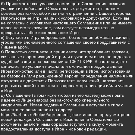
б) Принимаете все условия настоящего Соглашения, включая
условия и требования Обязательных документов, в полном
объеме без каких-либо изъятий и ограничений с Вашей стороны.
Использование Игры на иных условиях не допускается. Если вы
не согласны с условиями настоящего Соглашения или не имеете
права на его заключение, вам следует незамедлительно
прекратить любое использование Игры.
в) Вступаете в Игру добровольно, без влияния обмана, насилия,
угрозы или злонамеренного соглашения своего представителя с
Лицензиаром.
г) Полностью осознаете и принимаете, что требования граждан,
связанные с организацией игр или с участием в них, не подлежат
судебной защите на основании ст.1062 ГК РФ. В частности, это
означает, что условия начала или окончания предоставления
Игры полностью или в части, регистрации в Игре, использования
ее базовой и/или расширенной версии, определения наличия или
отсутствия в действиях Пользователя нарушений, наложения
игровых санкций относятся к вопросам организации и/или участия
в Игре.
д) Соглашение (в том числе любая из его частей) может быть
изменено Лицензиаром без какого-либо специального
уведомления. Новая редакция Соглашения вступает в силу с
момента ее размещения по адресу:
https://barbars.ru/help/0/agreement , если иное не предусмотрено
новой редакцией Соглашения. Изменения в Обязательные
документы аналогичным образом вступают в силу с момента
предоставления доступа в Игре к их новой редакции.