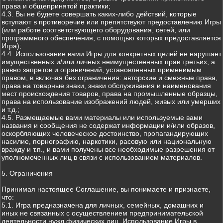
права и общепринятой практики;
4.3. Вы не будете совершать каких-либо действий, которые
вступают в противоречие или препятствуют предоставлению Игры
(или работе соответствующего оборудования, сетей, или
программного обеспечения, с помощью которых предоставляется
Игра);
4.4. Использование вами Игры для конкретных целей не нарушает
имущественных и/или личных неимущественных прав третьих, а
равно запретов и ограничений, установленных применимым
правом, в включая без ограничения: авторские и смежные права,
права на товарные знаки, знаки обслуживания и наименования
мест происхождения товаров, права на промышленные образцы,
права на использование изображений людей, живых или умерших
и т.д.;
4.5. Размещаемые вами материалы или используемые вами
названия и сообщения не содержат информации и/или образов,
оскорбляющих человеческое достоинство, пропагандирующих
насилие, порнографию, наркотики, расовую или национальную
вражду и т.п., и вами получены все необходимые разрешения от
уполномоченных лиц в связи с использованием материалов.
5. Ограничения
Принимая настоящее Соглашение, вы понимаете и признаете,
что:
5.1. Игра предназначена для личных, семейных, домашних и
иных не связанных с осуществлением предпринимательской
деятельности нужд физических лиц. Использование Игры в