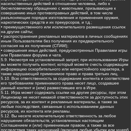
насильственных действий в отношении человека, либо к
бесчеловечному обращению с животными, призывающие к
совершению иных противоправных действий, в том числе
разъясняющие порядок изготовления и применения оружия,
наркотических средств и их прекурсоров, и т.д.;
• преимущественного или исключительного размещения ссылок
на другие сайты;
• распространения рекламных материалов в личных сообщениях
иным Пользователям без получения их предварительного
согласия на их получение (СПАМ);
• совершения иных действий, предусмотренных Правилами игры
или Правилами форума и чата.
5.9. Несмотря на установленный запрет, при использовании Игры
вы можете получить контент, который можете счесть содержащим
информацию оскорбительного или непристойного характера, а
также нарушающий применимое право и права третьих лиц.
5.10. Всю ответственность за содержание контента и соответствие
его требованиям применимого права несет лицо, создавшее
данный контент и (или) разместившее его в Игре.
5.11. Игра может содержать ссылки на другие ресурсы, при этом
Лицензиар не несет никакой ответственности за доступность этих
ресурсов, за их контент и рекламные материалы, а также за
любые последствия, связанные с использованием данных
ресурсов, их контента или рекламы.
5.12. Вы несете исключительную ответственность за любое
нарушение обязательств, установленных настоящим
Соглашением и (или) применимым правом, а также за все
последствия таких нарушений (включая любые убытки или ущерб,