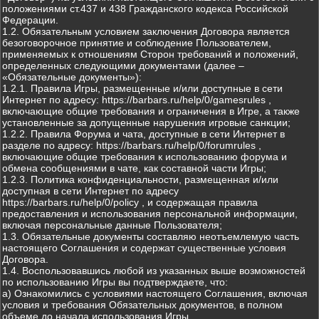
положениями ст.437 и 438 Гражданского кодекса Российской
Федерации.
1.2. Обязательным условием заключения Договора является
безоговорочное принятие и соблюдение Пользователем,
применяемых к отношениям Сторон требований и положений,
определенных следующими документами (далее –
«Обязательные документы»):
1.2.1. Правила Игры, размещенные и/или доступные в сети
Интернет по адресу: https://barbars.ru/help/0/gamesrules ,
включающие общие требования и ограничения в Игре, а также
установленные за допущенные нарушения игровые санкции;
1.2.2. Правила Форума и чата, доступные в сети Интернет в
разделе по адресу: https://barbars.ru/help/0/forumrules ,
включающие общие требования к использованию форума и
обмена сообщениями в чате, как составной части Игры;
1.2.3. Политика конфиденциальности, размещенная и/или
доступная в сети Интернет по адресу
https://barbars.ru/help/0/policy , и содержащая правила
предоставления и использования персональной информации,
включая персональные данные Пользователя;
1.3. Обязательные документы составляю неотъемлемую часть
настоящего Соглашения и содержат существенные условия
Договора.
1.4. Воспользовавшись любой из указанных выше возможностей
по использованию Игры вы подтверждаете, что:
а) Ознакомились с условиями настоящего Соглашения, включая
условия и требования Обязательных документов, в полном
объеме до начала использования Игры.