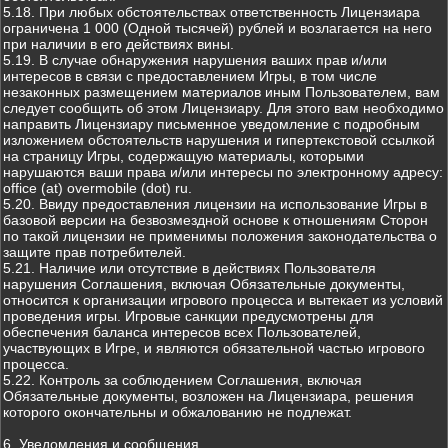
5.18. При любых обстоятельствах ответственность Лицензиара
ограничена 1 000 (Одной тысячей) рублей и возлагается на него
при наличии в его действиях вины.
5.19. В случае обнаружения нарушения ваших прав и/или
интересов в связи с предоставлением Игры, в том числе
незаконных размещением материалов иным Пользователем, вам
следует сообщить об этом Лицензиару. Для этого вам необходимо
направить Лицензиару письменное уведомление с подробным
изложением обстоятельств нарушения и гипертекстовой ссылкой
на страницу Игры, содержащую материалы, которыми
нарушаются ваши права и/или интересы по электронному адресу:
office (at) overmobile (dot) ru.
5.20. Ввиду предоставления лицензии на использование Игры в
базовой версии на безвозмездной основе к отношениям Сторон
по такой лицензии не применимы положения законодательства о
защите прав потребителей.
5.21. Наличие или отсутствие в действиях Пользователя
нарушения Соглашения, включая Обязательные документы,
относится к организации игрового процесса и вытекает из условий
проведения игры. Игровые санкции предусмотрены для
обеспечения баланса интересов всех Пользователей,
участвующих в Игре, и являются обязательной частью игрового
процесса.
5.22. Контроль за соблюдением Соглашения, включая
Обязательные документы, возложен на Лицензиара, решения
которого окончательны и обжалованию не подлежат.
6. Уведомления и сообщения