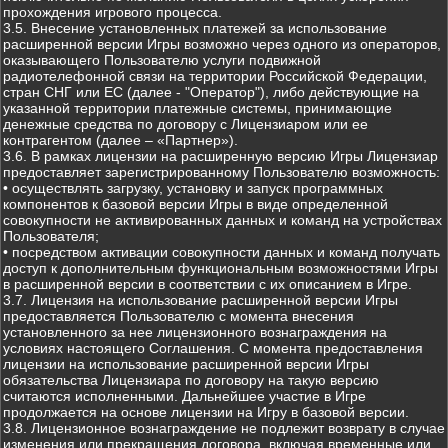
прохождения игрового процесса.
3.5. Внесение установленных платежей за использование
расширенной версии Игры возможно через одного из операторов,
оказывающего Пользователю услуги подвижной
радиотелефонной связи на территории Российской Федерации,
стран СНГ или ЕС (далее - "Оператор"), либо действующие на
указанной территории платежные системы, принимающие
денежные средства по договору с Лицензиаром или ее
контрагентом (далее – «Партнер»).
3.6. В рамках лицензии на расширенную версию Игры Лицензиар
предоставляет зарегистрированному Пользователю возможность:
• осуществлять загрузку, установку и запуск программных
компонентов к базовой версии Игры в виде определенной
совокупности не активированных данных и команд на устройствах
Пользователя;
• посредством активации совокупности данных и команд получать
доступ к дополнительным функциональным возможностями Игры
в расширенной версии в соответствии с их описанием в Игре.
3.7. Лицензия на использование расширенной версии Игры
предоставляется Пользователю с момента внесения
установленного за нее лицензионного вознаграждения на
условиях настоящего Соглашения. С момента предоставления
лицензии на использование расширенной версии Игры
обязательства Лицензиара по договору на такую версию
считаются исполненными. Дальнейшее участие в Игре
продолжается на основе лицензии на Игру в базовой версии.
3.8. Лицензионное вознаграждение не подлежит возврату в случае
изменения или прекращения договора, включая временные или