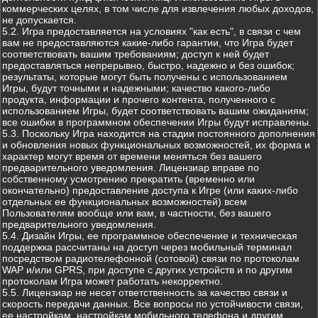
коммерческих целях, в том числе для извлечения любых доходов,
не допускается.
5.2. Игра предоставляется на условиях "как есть", в связи с чем
вам не предоставляются какие-либо гарантии, что Игра будет
соответствовать вашим требованиям; доступ к ней будет
предоставляться непрерывно, быстро, надежно и без ошибок;
результаты, которые могут быть получены с использованием
Игры, будут точными и надежными; качество какого-либо
продукта, информации и прочего контента, полученного с
использованием Игры, будет соответствовать вашим ожиданиям;
все ошибки в программном обеспечении Игры будут исправлены.
5.3. Поскольку Игра находится на стадии постоянного дополнения
и обновления новых функциональных возможностей, их форма и
характер могут время от времени меняться без вашего
предварительного уведомления. Лицензиар вправе по
собственному усмотрению прекратить (временно или
окончательно) предоставление доступа к Игре (или каких-либо
отдельных ее функциональных возможностей) всем
Пользователям вообще или вам, в частности, без вашего
предварительного уведомления.
5.4. Дизайн Игры, ее программное обеспечение и техническая
поддержка рассчитаны на доступ через мобильный терминал
посредством радиотелефонной (сотовой) связи по протоколам
WAP и/или GPRS, при доступе с других устройств и по другим
протоколам Игра может работать некорректно.
5.5. Лицензиар не несет ответственность за качество связи и
скорость передачи данных. Все вопросы по устойчивости связи,
ее настройкам, настройкам мобильного телефона и другим