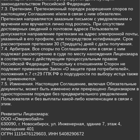
законодательством Российской Федерации.
7.3. Претензии. Претензионный порядок разрешения споров по
настоящему Соглашению и/или в связи с ним обязателен.
Претензия направляется заказным письмом с уведомлением о
вручении или вручается лично под роспись. При отсутствии
достоверных сведений о почтовом адресе Пользователя
допускается направление претензии на адрес электронной почты,
указанный в его профиле, или посредством нотификации. Срок
рассмотрения претензии 30 (Тридцать) дней с даты получения.
7.4. Арбитраж. Все споры по Соглашению или в связи с ним
подлежат рассмотрению в суде по месту нахождения Лицензиара
в соответствии с действующим процессуальным правом
Российской Федерации. Поскольку к отношениям Сторон не
подлежит применению Закон «О защите прав потребителей»,
положения п.7 ст.29 ГПК РФ о подсудности по выбору истца также
не применяются.
7.5. Изменения. Настоящее Соглашение, включая Обязательные
документы, может быть изменено или прекращено Лицензиаром в
одностороннем порядке без предварительного уведомления
Пользователя и без выплаты какой-либо компенсации в связи с
этим.
Реквизиты Лицензиара:
ООО «Овермобайл»
630090, г. Новосибирск, ул. Инженерная, здание 7, этаж 4,
помещение 401
ОГРН 1115476129603, ИНН 5408290672