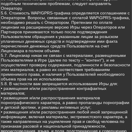
подобным техническим проблемам, следует направлять
Оператору.
5.6. Стоимость WAP/GPRS-трафика определяется соглашением с
Оператором. Вопросы, связанные с оплатой WAP\GPRS-трафика,
необходимо решать с Оператором. Претензии по оплате
лицензии на расширенную версию Игры через Операторов или
Партнеров принимаются только после подтверждения
Пользователем обращения к указанным лицам за розыском
уплаченных денежных средств и подтверждении ими факта
перечисления денежных средств Пользователя на счет
Лицензиара в полном объеме.
5.7. Лицензиар никак не связан с материалами, размещенными
Пользователями в Игре (далее по тексту – "контент"), и не
осуществляет проверку содержания, подлинности и безопасности
этих материалов, а равно их соответствия требованиям
применимого права, и наличия у Пользователей необходимого
объема прав на их использование.
5.8. В частности вам запрещается использование Игры для:
• размещения и/или распространения контрафактных
материалов;
• размещения и/или распространения материалов
порнографического характера, а равно пропаганды порнографии
и детской эротики, и рекламы интимных услуг;
• размещения и/или распространения любой иной запрещенной
информации, включая материалы, экстремистского характера, а
также направленных на ущемление прав и свобод человека по
признакам расовой и национальной принадлежности,
вероисповедания, языка, и пола, подстрекающие к совершению