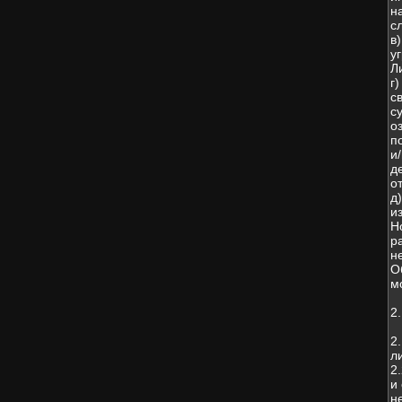
н
с
в
у
Л
г
с
с
о
п
и
д
о
д
и
Н
р
н
О
м
2
2
л
2
и
н