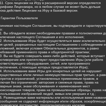
.11. Срок лицензии на Игру в расширенной версии определяется
арифами Лицензиара, но в любом случае не может быть дольше
рока действия Лицензии на Игру в базовой версии.
. Гарантии Пользователя
ринимая настоящее Соглашение, вы подтверждаете и гарантируете
о:
.1. Вы обладаете всеми необходимыми правами и полномочиями д
аключения настоящего Соглашения и его исполнения;
.2. Использование Игры будет осуществляться вами исключительно
ля целей, разрешенных настоящим Соглашением с соблюдением е
оложений, включая условия Обязательных документов, а равно
ребований применимого права и общепринятой практики;
.3. Вы не будете совершать каких-либо действий, которые вступают 
ротиворечие или препятствуют предоставлению Игры (или работе
оответствующего оборудования, сетей, или программного
беспечения, с помощью которых предоставляется Игра);
.4. Использование вами Игры для конкретных целей не нарушает
мущественных и/или личных неимущественных прав третьих, а рав
апретов и ограничений, установленных применимым правом, в
ключая без ограничения: авторские и смежные права, права на
оварные знаки, знаки обслуживания и наименования мест
роисхождения товаров, права на промышленные образцы, права н
спользование изображений людей, живых или умерших и т.д.;
.5. Размещаемые вами материалы или используемые вами назван
 сообщения не содержат информации и/или образов, оскорбляющи
еловеческое достоинство, пропагандирующих насилие,