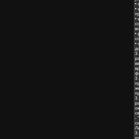
•
•
п
•
с
в
•
с
•
д
3
р
в
в
ф
3
п
ж
п
3
р
о
с
-
с
Л
3
п