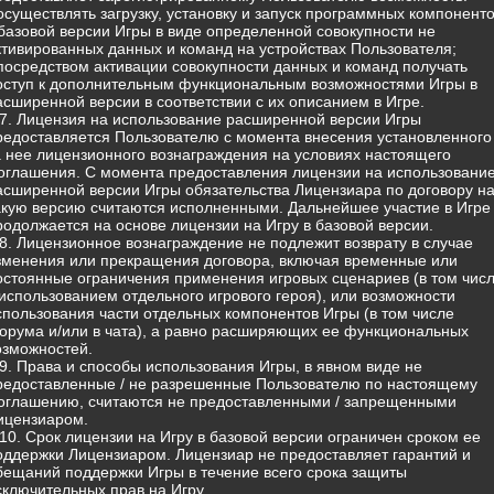
 осуществлять загрузку, установку и запуск программных компонент
 базовой версии Игры в виде определенной совокупности не
ктивированных данных и команд на устройствах Пользователя;
 посредством активации совокупности данных и команд получать
оступ к дополнительным функциональным возможностями Игры в
асширенной версии в соответствии с их описанием в Игре.
.7. Лицензия на использование расширенной версии Игры
редоставляется Пользователю с момента внесения установленного
а нее лицензионного вознаграждения на условиях настоящего
оглашения. С момента предоставления лицензии на использовани
асширенной версии Игры обязательства Лицензиара по договору н
акую версию считаются исполненными. Дальнейшее участие в Игре
родолжается на основе лицензии на Игру в базовой версии.
.8. Лицензионное вознаграждение не подлежит возврату в случае
зменения или прекращения договора, включая временные или
остоянные ограничения применения игровых сценариев (в том чис
 использованием отдельного игрового героя), или возможности
спользования части отдельных компонентов Игры (в том числе
орума и/или в чата), а равно расширяющих ее функциональных
озможностей.
.9. Права и способы использования Игры, в явном виде не
редоставленные / не разрешенные Пользователю по настоящему
оглашению, считаются не предоставленными / запрещенными
ицензиаром.
.10. Срок лицензии на Игру в базовой версии ограничен сроком ее
оддержки Лицензиаром. Лицензиар не предоставляет гарантий и
бещаний поддержки Игры в течение всего срока защиты
сключительных прав на Игру.