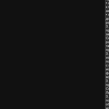
•
к
а
•
д
р
3
п
з
С
р
т
п
3
и
п
с
и
ф
в
3
п
С
Л
3
п
о
и