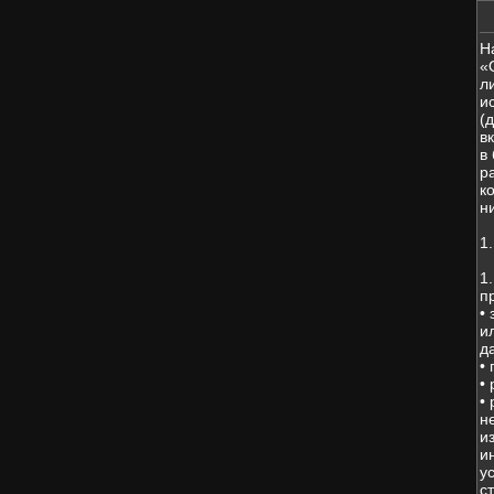
Н
«
л
и
(
в
в
р
к
н
1
1
п
•
и
д
•
•
•
н
и
и
у
с