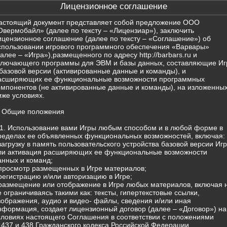
Лицензионное соглашение
астоящий документ представляет собой предложение ООО
Овермобайл» (далее по тексту – «Лицензиар»), заключить
ицензионное соглашение (далее по тексту – «Соглашение») об
спользовании игрового программного обеспечения «Варвары»
далее – «Игра»),размещенного по адресу http://barbars.ru и
ключающего программы для ЭВМ и базы данных, составляющие Иг
 базовой версии (активированные данные и команды), и
асширяющих ее функциональные возможности программных
омпонентов (не активированные данные и команды), на изложенны
иже условиях.
. Общие положения
.1. Использование вами Игры любым способом и в любой форме в
ределах ее объявленных функциональных возможностей, включая:
 загрузку в память пользовательского устройства базовой версии Иг
ли активация расширяющих ее функциональные возможности
анных и команд;
 просмотр размещенных в Игре материалов;
 регистрацию и/или авторизацию в Игре;
 размещение или отображение в Игре любых материалов, включая 
е ограничиваясь такими как: тексты, гипертекстовые ссылки,
зображения, аудио и видео- файлы, сведения и/или иная
нформация, создает лицензионный договор (далее – «Договор») на
словиях настоящего Соглашения в соответствии с положениями
т.437 и 438 Гражданского кодекса Российской Федерации.