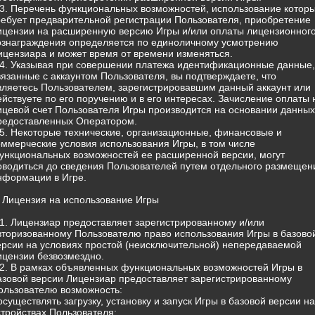
.3. Перечень функциональных возможностей, использование котор
ребует предварительной регистрации Пользователя, приобретение
ицензии на расширенную версию Игры и/или оплаты лицензионног
ознаграждения определяется по единоличному усмотрению
ицензиара и может время от времени изменяться.
.4. Указывая при совершении платежа идентификационные данные,
вязанные с аккаунтом Пользователя, вы подтверждаете, что
вляетесь Пользователем, зарегистрировавшим данный аккаунт или
ействуете по его поручению и в его интересах. Зачисление оплаты 
ицевой счет Пользователя Игры производится на основании данных
редоставленных Оператором.
.5. Некоторые технические, организационные, финансовые и
оммерческие условия использования Игры, в том числе
ункциональных возможностей ее расширенной версии, могут
оводиться до сведения Пользователей путем отдельного размещен
нформации в Игре.
. Лицензия на использование Игры
.1. Лицензиар предоставляет зарегистрированному и/или
вторизованному Пользователю право использования Игры в базово
ерсии на условиях простой (неисключительной) непередаваемой
ицензии безвозмездно.
.2. В рамках объявленных функциональных возможностей Игры в
азовой версии Лицензиар предоставляет зарегистрированному
ользователю возможность:
 осуществлять загрузку, установку и запуск Игры в базовой версии на
стройствах Пользователя;