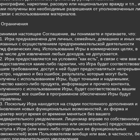
орнографию, наркотики, расовую или национальную вражду и т.п., 
ами получены все необходимые разрешения от уполномоченных л
 связи с использованием материалов.
. Ограничения
ринимая настоящее Соглашение, вы понимаете и признаете, что:
.1. Игра предназначена для личных, семейных, домашних и иных н
вязанных с осуществлением предпринимательской деятельности
ужд физических лиц. Использование Игры в коммерческих целях, в
ом числе для извлечения любых доходов, не допускается.
.2. Игра предоставляется на условиях "как есть", в связи с чем вам 
редоставляются какие-либо гарантии, что Игра будет соответствова
ашим требованиям; доступ к ней будет предоставляться непрерывн
ыстро, надежно и без ошибок; результаты, которые могут быть
олучены с использованием Игры, будут точными и надежными;
ачество какого-либо продукта, информации и прочего контента,
олученного с использованием Игры, будет соответствовать вашим
жиданиям; все ошибки в программном обеспечении Игры будут
справлены.
.3. Поскольку Игра находится на стадии постоянного дополнения и
бновления новых функциональных возможностей, их форма и
арактер могут время от времени меняться без вашего
редварительного уведомления. Лицензиар вправе по собственному
смотрению прекратить (временно или окончательно) предоставлен
оступа к Игре (или каких-либо отдельных ее функциональных
озможностей) всем Пользователям вообще или вам, в частности, бе
ашего предварительного уведомления.