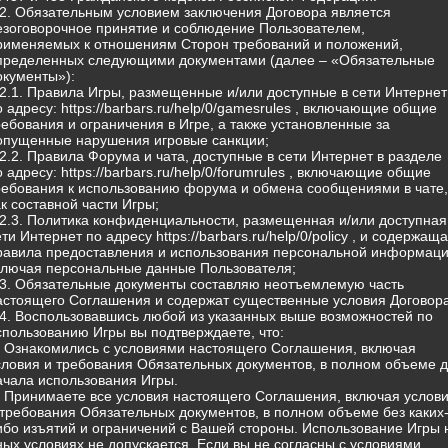
.2. Обязательным условием заключения Договора является
езоговорочное принятие и соблюдение Пользователем,
рименяемых к отношениям Сторон требований и положений,
пределенных следующими документами (далее – «Обязательные
окументы»):
.2.1. Правила Игры, размещенные и/или доступные в сети Интернет
о адресу: https://barbars.ru/help/0/gamesrules , включающие общие
ребования и ограничения в Игре, а также установленные за
опущенные нарушения игровые санкции;
.2.2. Правила Форума и чата, доступные в сети Интернет в разделе
о адресу: https://barbars.ru/help/0/forumrules , включающие общие
ребования к использованию форума и обмена сообщениями в чате,
ак составной части Игры;
.2.3. Политика конфиденциальности, размещенная и/или доступная
ети Интернет по адресу https://barbars.ru/help/0/policy , и содержащ
равила предоставления и использования персональной информаци
ключая персональные данные Пользователя;
.3. Обязательные документы составляю неотъемлемую часть
астоящего Соглашения и содержат существенные условия Договора
.4. Воспользовавшись любой из указанных выше возможностей по
спользованию Игры вы подтверждаете, что:
) Ознакомились с условиями настоящего Соглашения, включая
словия и требования Обязательных документов, в полном объеме 
ачала использования Игры.
) Принимаете все условия настоящего Соглашения, включая услов
 требования Обязательных документов, в полном объеме без каких
ибо изъятий и ограничений с Вашей стороны. Использование Игры 
ных условиях не допускается. Если вы не согласны с условиями