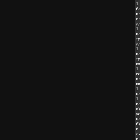
1
б
п
о
д
1
п
т
д
1
п
т
к
1
с
п
в
1
н
1
и
а
у
н
б
и
л
и