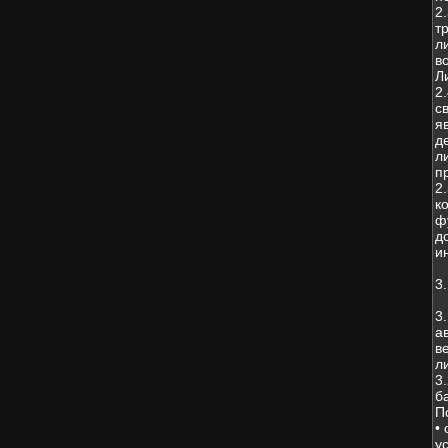
2
т
л
в
Л
2
с
я
д
л
п
2
к
ф
д
и
3
3
а
в
л
3
б
П
•
у