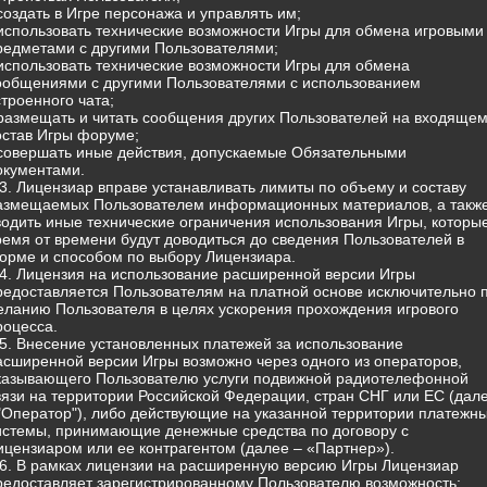
 создать в Игре персонажа и управлять им;
 использовать технические возможности Игры для обмена игровыми
редметами с другими Пользователями;
 использовать технические возможности Игры для обмена
ообщениями с другими Пользователями с использованием
строенного чата;
 размещать и читать сообщения других Пользователей на входящем
остав Игры форуме;
 совершать иные действия, допускаемые Обязательными
окументами.
.3. Лицензиар вправе устанавливать лимиты по объему и составу
азмещаемых Пользователем информационных материалов, а такж
водить иные технические ограничения использования Игры, которы
ремя от времени будут доводиться до сведения Пользователей в
орме и способом по выбору Лицензиара.
.4. Лицензия на использование расширенной версии Игры
редоставляется Пользователям на платной основе исключительно 
еланию Пользователя в целях ускорения прохождения игрового
роцесса.
.5. Внесение установленных платежей за использование
асширенной версии Игры возможно через одного из операторов,
казывающего Пользователю услуги подвижной радиотелефонной
вязи на территории Российской Федерации, стран СНГ или ЕС (дал
 "Оператор"), либо действующие на указанной территории платежн
истемы, принимающие денежные средства по договору с
ицензиаром или ее контрагентом (далее – «Партнер»).
.6. В рамках лицензии на расширенную версию Игры Лицензиар
редоставляет зарегистрированному Пользователю возможность: