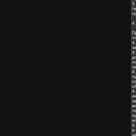
3
т
с
4
П
чт
4
з
4
д
п
т
4
п
с
о
4
и
з
в
т
п
и
4
и
ч