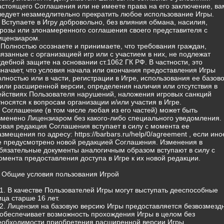
астоящего Соглашения или не имеете права на его заключение, ва
ледует незамедлительно прекратить любое использование Игры.
) Вступаете в Игру добровольно, без влияния обмана, насилия,
грозы или злонамеренного соглашения своего представителя с
ицензиаром.
) Полностью осознаете и принимаете, что требования граждан,
вязанные с организацией игр или с участием в них, не подлежат
удебной защите на основании ст.1062 ГК РФ. В частности, это
значает, что условия начала или окончания предоставления Игры
олностью или в части, регистрации в Игре, использования ее базов
/или расширенной версии, определения наличия или отсутствия в
ействиях Пользователя нарушений, наложения игровых санкций
тносятся к вопросам организации и/или участия в Игре.
) Соглашение (в том числе любая из его частей) может быть
зменено Лицензиаром без какого-либо специального уведомления.
овая редакция Соглашения вступает в силу с момента ее
азмещения по адресу: https://barbars.ru/help/0/agreement , если ино
е предусмотрено новой редакцией Соглашения. Изменения в
бязательные документы аналогичным образом вступают в силу с
омента предоставления доступа в Игре к их новой редакции.
. Общие условия пользования Игрой
.1. В качестве Пользователей Игры могут выступать дееспособные
ица старше 16 лет.
.2. Лицензия на базовую версию Игры предоставляется безвозмезд
 обеспечивает возможность прохождения Игры в целом без
еобходимости приобретения расширенной версии Игры.