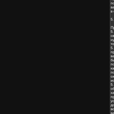
п
в
в
5
П
5
с
н
т
5
п
в
б
п
к
п
о
и
5
о
х
п
у
д
в
в