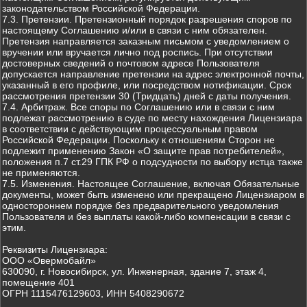
законодательством Российской Федерации.
7.3. Претензии. Претензионный порядок разрешения споров по
настоящему Соглашению и/или в связи с ним обязателен.
Претензия направляется заказным письмом с уведомлением о
вручении или вручается лично под роспись. При отсутствии
достоверных сведений о почтовом адресе Пользователя
допускается направление претензии на адрес электронной почты,
указанный в его профиле, или посредством нотификации. Срок
рассмотрения претензии 30 (Тридцать) дней с даты получения.
7.4. Арбитраж. Все споры по Соглашению или в связи с ним
подлежат рассмотрению в суде по месту нахождения Лицензиара
в соответствии с действующим процессуальным правом
Российской Федерации. Поскольку к отношениям Сторон не
подлежит применению Закон «О защите прав потребителей»,
положения п.7 ст.29 ГПК РФ о подсудности по выбору истца также
не применяются.
7.5. Изменения. Настоящее Соглашение, включая Обязательные
документы, может быть изменено или прекращено Лицензиаром в
одностороннем порядке без предварительного уведомления
Пользователя и без выплаты какой-либо компенсации в связи с
этим.
Реквизиты Лицензиара:
ООО «Овермобайл»
630090, г. Новосибирск, ул. Инженерная, здание 7, этаж 4,
помещение 401
ОГРН 1115476129603, ИНН 5408290672