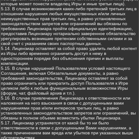
которые может понести владелец Игры и иные третьи лица).
5.13. В случае возникновения каких-либо претензий третьих лиц в
отношении нарушения любых имущественных и/или личных
неимущественных прав третьих лиц, а равно установленных
законодательством запретов или ограничений вы обязаны по
требованию Лицензиара пройти официальную идентификацию,
предоставив Лицензиару нотариально заверенное обязательство
урегулировать возникшие претензии собственными силами и за
свой счет с указанием своих паспортных данных.
5.14. Лицензиар оставляет за собой право удалить любой контент
из Игры либо временно ограничить доступ к нему в
одностороннем порядке без объяснения причин и выплаты
компенсации.
5.15. В случае нарушений Пользователем условий настоящего
Соглашения, включая Обязательные документы, а равно
требований законодательства, Лицензиар оставляет за собой
право ограничить или прекратить доступ Пользователя к Игре
целиком либо к любым функциональным возможностям Игры
(форум, чат, файловый архив и т.п.).
5.16. В случае привлечения Лицензиара к ответственности или
наложения на него взыскания в связи с допущенными вами
нарушениями прав и/или интересов третьих лиц, а равно
установленных законодательством запретов или ограничений, вы
обязаны в полном объеме возместить убытки Лицензиара.
5.17. Лицензиар устраняется от какой бы то ни было
ответственности в связи с допущенными Вами нарушениями, а
также причинением вам вреда или убытков при указанных выше
обстоятельствах.