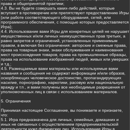
права и общепринятой практики;
4.3. Вы не будете совершать каких-либо действий, которые
вступают в противоречие или препятствуют предоставлению Игры
(или работе соответствующего оборудования, сетей, или
программного обеспечения, с помощью которых предоставляется
Игра);
4.4. Использование вами Игры для конкретных целей не нарушает
имущественных и/или личных неимущественных прав третьих, а
равно запретов и ограничений, установленных применимым
правом, в включая без ограничения: авторские и смежные права,
права на товарные знаки, знаки обслуживания и наименования
мест происхождения товаров, права на промышленные образцы,
права на использование изображений людей, живых или умерших
и т.д.;
4.5. Размещаемые вами материалы или используемые вами
названия и сообщения не содержат информации и/или образов,
оскорбляющих человеческое достоинство, пропагандирующих
насилие, порнографию, наркотики, расовую или национальную
вражду и т.п., и вами получены все необходимые разрешения от
уполномоченных лиц в связи с использованием материалов.
5. Ограничения
Принимая настоящее Соглашение, вы понимаете и признаете,
что:
5.1. Игра предназначена для личных, семейных, домашних и
иных не связанных с осуществлением предпринимательской
деятельности нужд физических лиц. Использование Игры в