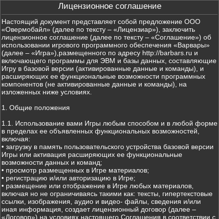
Лицензионное соглашение
Настоящий документ представляет собой предложение ООО
«Овермобайл» (далее по тексту – «Лицензиар»), заключить
лицензионное соглашение (далее по тексту – «Соглашение») об
использовании игрового программного обеспечения «Варвары»
(далее – «Игра»),размещенного по адресу http://barbars.ru и
включающего программы для ЭВМ и базы данных, составляющие
Игру в базовой версии (активированные данные и команды), и
расширяющих ее функциональные возможности программных
компонентов (не активированные данные и команды), на
изложенных ниже условиях.
1. Общие положения
1.1. Использование вами Игры любым способом и в любой форме
в пределах ее объявленных функциональных возможностей,
включая:
• загрузку в память пользовательского устройства базовой версии
Игры или активация расширяющих ее функциональные
возможности данных и команд;
• просмотр размещенных в Игре материалов;
• регистрацию и/или авторизацию в Игре;
• размещение или отображение в Игре любых материалов,
включая но не ограничиваясь такими как: тексты, гипертекстовые
ссылки, изображения, аудио и видео- файлы, сведения и/или
иная информация, создает лицензионный договор (далее –
«Договор») на условиях настоящего Соглашения в соответствии с