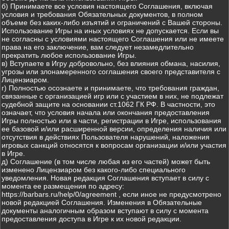
б) Принимаете все условия настоящего Соглашения, включая
условия и требования Обязательных документов, в полном
объеме без каких-либо изъятий и ограничений с Вашей стороны.
Использование Игры на иных условиях не допускается. Если вы
не согласны с условиями настоящего Соглашения или не имеете
права на его заключение, вам следует незамедлительно
прекратить любое использование Игры.
в) Вступаете в Игру добровольно, без влияния обмана, насилия,
угрозы или злонамеренного соглашения своего представителя с
Лицензиаром.
г) Полностью осознаете и принимаете, что требования граждан,
связанные с организацией игр или с участием в них, не подлежат
судебной защите на основании ст.1062 ГК РФ. В частности, это
означает, что условия начала или окончания предоставления
Игры полностью или в части, регистрации в Игре, использования
ее базовой и/или расширенной версии, определения наличия или
отсутствия в действиях Пользователя нарушений, наложения
игровых санкций относятся к вопросам организации и/или участия
в Игре.
д) Соглашение (в том числе любая из его частей) может быть
изменено Лицензиаром без какого-либо специального
уведомления. Новая редакция Соглашения вступает в силу с
момента ее размещения по адресу:
https://barbars.ru/help/0/agreement , если иное не предусмотрено
новой редакцией Соглашения. Изменения в Обязательные
документы аналогичным образом вступают в силу с момента
предоставления доступа в Игре к их новой редакции.