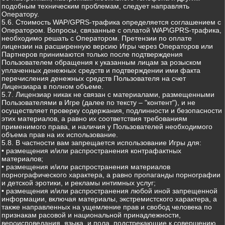
подобным техническим проблемам, следует направлять
Оператору.
5.6. Стоимость WAP/GPRS-трафика определяется соглашением с
Оператором. Вопросы, связанные с оплатой WAP\GPRS-трафика,
необходимо решать с Оператором. Претензии по оплате
лицензии на расширенную версию Игры через Операторов или
Партнеров принимаются только после подтверждения
Пользователем обращения к указанным лицам за розыском
уплаченных денежных средств и подтверждении ими факта
перечисления денежных средств Пользователя на счет
Лицензиара в полном объеме.
5.7. Лицензиар никак не связан с материалами, размещенными
Пользователями в Игре (далее по тексту – "контент"), и не
осуществляет проверку содержания, подлинности и безопасности
этих материалов, а равно их соответствия требованиям
применимого права, и наличия у Пользователей необходимого
объема прав на их использование.
5.8. В частности вам запрещается использование Игры для:
• размещения и/или распространения контрафактных
материалов;
• размещения и/или распространения материалов
порнографического характера, а равно пропаганды порнографии
и детской эротики, и рекламы интимных услуг;
• размещения и/или распространения любой иной запрещенной
информации, включая материалы, экстремистского характера, а
также направленных на ущемление прав и свобод человека по
признакам расовой и национальной принадлежности,
вероисповедания, языка, и пола, подстрекающие к совершению