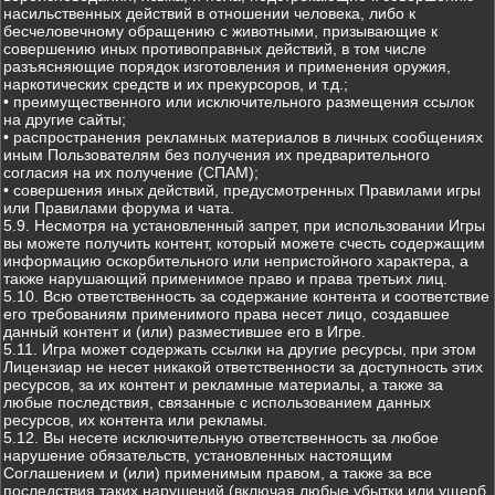
насильственных действий в отношении человека, либо к
бесчеловечному обращению с животными, призывающие к
совершению иных противоправных действий, в том числе
разъясняющие порядок изготовления и применения оружия,
наркотических средств и их прекурсоров, и т.д.;
• преимущественного или исключительного размещения ссылок
на другие сайты;
• распространения рекламных материалов в личных сообщениях
иным Пользователям без получения их предварительного
согласия на их получение (СПАМ);
• совершения иных действий, предусмотренных Правилами игры
или Правилами форума и чата.
5.9. Несмотря на установленный запрет, при использовании Игры
вы можете получить контент, который можете счесть содержащим
информацию оскорбительного или непристойного характера, а
также нарушающий применимое право и права третьих лиц.
5.10. Всю ответственность за содержание контента и соответствие
его требованиям применимого права несет лицо, создавшее
данный контент и (или) разместившее его в Игре.
5.11. Игра может содержать ссылки на другие ресурсы, при этом
Лицензиар не несет никакой ответственности за доступность этих
ресурсов, за их контент и рекламные материалы, а также за
любые последствия, связанные с использованием данных
ресурсов, их контента или рекламы.
5.12. Вы несете исключительную ответственность за любое
нарушение обязательств, установленных настоящим
Соглашением и (или) применимым правом, а также за все
последствия таких нарушений (включая любые убытки или ущерб,