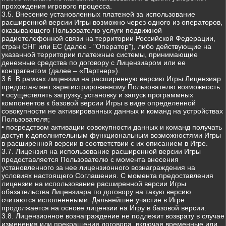
прохождения игрового процесса.
3.5. Внесение установленных платежей за использование
расширенной версии Игры возможно через одного из операторов,
оказывающего Пользователю услуги подвижной
радиотелефонной связи на территории Российской Федерации,
стран СНГ или ЕС (далее - "Оператор"), либо действующие на
указанной территории платежные системы, принимающие
денежные средства по договору с Лицензиаром или ее
контрагентом (далее – «Партнер»).
3.6. В рамках лицензии на расширенную версию Игры Лицензиар
предоставляет зарегистрированному Пользователю возможность:
• осуществлять загрузку, установку и запуск программных
компонентов к базовой версии Игры в виде определенной
совокупности не активированных данных и команд на устройствах
Пользователя;
• посредством активации совокупности данных и команд получать
доступ к дополнительным функциональным возможностями Игры
в расширенной версии в соответствии с их описанием в Игре.
3.7. Лицензия на использование расширенной версии Игры
предоставляется Пользователю с момента внесения
установленного за нее лицензионного вознаграждения на
условиях настоящего Соглашения. С момента предоставления
лицензии на использование расширенной версии Игры
обязательства Лицензиара по договору на такую версию
считаются исполненными. Дальнейшее участие в Игре
продолжается на основе лицензии на Игру в базовой версии.
3.8. Лицензионное вознаграждение не подлежит возврату в случае
изменения или прекращения договора, включая временные или