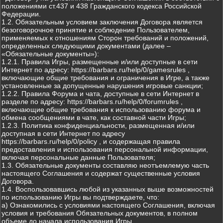
положениями ст.437 и 438 Гражданского кодекса Российской
Федерации.
1.2. Обязательным условием заключения Договора является
безоговорочное принятие и соблюдение Пользователем,
применяемых к отношениям Сторон требований и положений,
определенных следующими документами (далее –
«Обязательные документы»):
1.2.1. Правила Игры, размещенные и/или доступные в сети
Интернет по адресу: https://barbars.ru/help/0/gamesrules ,
включающие общие требования и ограничения в Игре, а также
установленные за допущенные нарушения игровые санкции;
1.2.2. Правила Форума и чата, доступные в сети Интернет в
разделе по адресу: https://barbars.ru/help/0/forumrules ,
включающие общие требования к использованию форума и
обмена сообщениями в чате, как составной части Игры;
1.2.3. Политика конфиденциальности, размещенная и/или
доступная в сети Интернет по адресу
https://barbars.ru/help/0/policy , и содержащая правила
предоставления и использования персональной информации,
включая персональные данные Пользователя;
1.3. Обязательные документы составляю неотъемлемую часть
настоящего Соглашения и содержат существенные условия
Договора.
1.4. Воспользовавшись любой из указанных выше возможностей
по использованию Игры вы подтверждаете, что:
а) Ознакомились с условиями настоящего Соглашения, включая
условия и требования Обязательных документов, в полном
объеме до начала использования Игры.