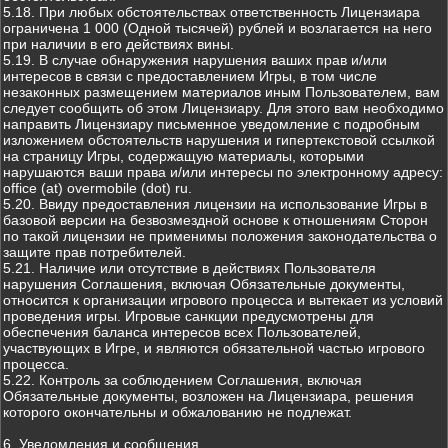
5.18. При любых обстоятельствах ответственность Лицензиара
ограничена 1 000 (Одной тысячей) рублей и возлагается на него
при наличии в его действиях вины.
5.19. В случае обнаружения нарушения ваших прав и/или
интересов в связи с предоставлением Игры, в том числе
незаконных размещением материалов иным Пользователем, вам
следует сообщить об этом Лицензиару. Для этого вам необходимо
направить Лицензиару письменное уведомление с подробным
изложением обстоятельств нарушения и гипертекстовой ссылкой
на страницу Игры, содержащую материалы, которыми
нарушаются ваши права и/или интересы по электронному адресу:
office (at) overmobile (dot) ru.
5.20. Ввиду предоставления лицензии на использование Игры в
базовой версии на безвозмездной основе к отношениям Сторон
по такой лицензии не применимы положения законодательства о
защите прав потребителей.
5.21. Наличие или отсутствие в действиях Пользователя
нарушения Соглашения, включая Обязательные документы,
относится к организации игрового процесса и вытекает из условий
проведения игры. Игровые санкции предусмотрены для
обеспечения баланса интересов всех Пользователей,
участвующих в Игре, и являются обязательной частью игрового
процесса.
5.22. Контроль за соблюдением Соглашения, включая
Обязательные документы, возложен на Лицензиара, решения
которого окончательны и обжалованию не подлежат.
6. Уведомления и сообщения