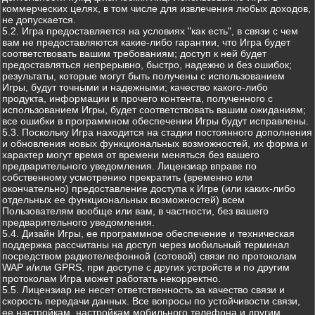
коммерческих целях, в том числе для извлечения любых доходов,
не допускается.
5.2. Игра предоставляется на условиях "как есть", в связи с чем
вам не предоставляются какие-либо гарантии, что Игра будет
соответствовать вашим требованиям; доступ к ней будет
предоставляться непрерывно, быстро, надежно и без ошибок;
результаты, которые могут быть получены с использованием
Игры, будут точными и надежными; качество какого-либо
продукта, информации и прочего контента, полученного с
использованием Игры, будет соответствовать вашим ожиданиям;
все ошибки в программном обеспечении Игры будут исправлены.
5.3. Поскольку Игра находится на стадии постоянного дополнения
и обновления новых функциональных возможностей, их форма и
характер могут время от времени меняться без вашего
предварительного уведомления. Лицензиар вправе по
собственному усмотрению прекратить (временно или
окончательно) предоставление доступа к Игре (или каких-либо
отдельных ее функциональных возможностей) всем
Пользователям вообще или вам, в частности, без вашего
предварительного уведомления.
5.4. Дизайн Игры, ее программное обеспечение и техническая
поддержка рассчитаны на доступ через мобильный терминал
посредством радиотелефонной (сотовой) связи по протоколам
WAP и/или GPRS, при доступе с других устройств и по другим
протоколам Игра может работать некорректно.
5.5. Лицензиар не несет ответственность за качество связи и
скорость передачи данных. Все вопросы по устойчивости связи,
ее настройкам, настройкам мобильного телефона и другим