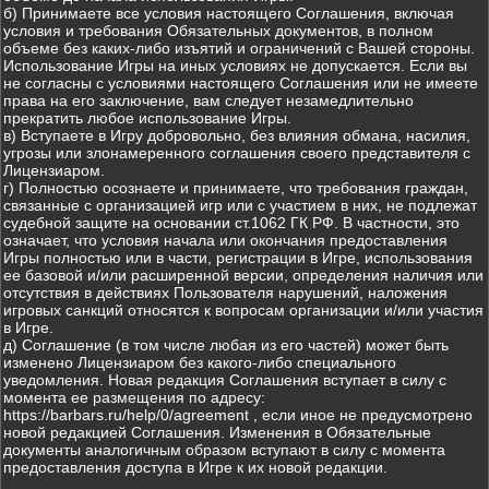
б) Принимаете все условия настоящего Соглашения, включая
условия и требования Обязательных документов, в полном
объеме без каких-либо изъятий и ограничений с Вашей стороны.
Использование Игры на иных условиях не допускается. Если вы
не согласны с условиями настоящего Соглашения или не имеете
права на его заключение, вам следует незамедлительно
прекратить любое использование Игры.
в) Вступаете в Игру добровольно, без влияния обмана, насилия,
угрозы или злонамеренного соглашения своего представителя с
Лицензиаром.
г) Полностью осознаете и принимаете, что требования граждан,
связанные с организацией игр или с участием в них, не подлежат
судебной защите на основании ст.1062 ГК РФ. В частности, это
означает, что условия начала или окончания предоставления
Игры полностью или в части, регистрации в Игре, использования
ее базовой и/или расширенной версии, определения наличия или
отсутствия в действиях Пользователя нарушений, наложения
игровых санкций относятся к вопросам организации и/или участия
в Игре.
д) Соглашение (в том числе любая из его частей) может быть
изменено Лицензиаром без какого-либо специального
уведомления. Новая редакция Соглашения вступает в силу с
момента ее размещения по адресу:
https://barbars.ru/help/0/agreement , если иное не предусмотрено
новой редакцией Соглашения. Изменения в Обязательные
документы аналогичным образом вступают в силу с момента
предоставления доступа в Игре к их новой редакции.