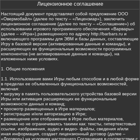
Лицензионное соглашение
Настоящий документ представляет собой предложение ООО
«Овермобайл» (далее по тексту – «Лицензиар»), заключить
лицензионное соглашение (далее по тексту – «Соглашение») об
использовании игрового программного обеспечения «Варвары»
(далее – «Игра»),размещенного по адресу http://barbars.ru и
включающего программы для ЭВМ и базы данных, составляющие
Игру в базовой версии (активированные данные и команды), и
расширяющих ее функциональные возможности программных
компонентов (не активированные данные и команды), на
изложенных ниже условиях.
1. Общие положения
1.1. Использование вами Игры любым способом и в любой форме
в пределах ее объявленных функциональных возможностей,
включая:
• загрузку в память пользовательского устройства базовой версии
Игры или активация расширяющих ее функциональные
возможности данных и команд;
• просмотр размещенных в Игре материалов;
• регистрацию и/или авторизацию в Игре;
• размещение или отображение в Игре любых материалов,
включая но не ограничиваясь такими как: тексты, гипертекстовые
ссылки, изображения, аудио и видео- файлы, сведения и/или
иная информация, создает лицензионный договор (далее –
«Договор») на условиях настоящего Соглашения в соответствии с