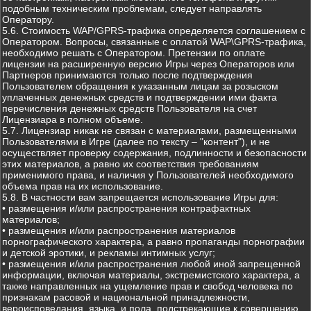
подобным техническим проблемам, следует направлять
Оператору.
5.6. Стоимость WAP/GPRS-трафика определяется соглашением с
Оператором. Вопросы, связанные с оплатой WAP\GPRS-трафика,
необходимо решать с Оператором. Претензии по оплате
лицензии на расширенную версию Игры через Операторов или
Партнеров принимаются только после подтверждения
Пользователем обращения к указанным лицам за розыском
уплаченных денежных средств и подтверждении ими факта
перечисления денежных средств Пользователя на счет
Лицензиара в полном объеме.
5.7. Лицензиар никак не связан с материалами, размещенными
Пользователями в Игре (далее по тексту – "контент"), и не
осуществляет проверку содержания, подлинности и безопасности
этих материалов, а равно их соответствия требованиям
применимого права, и наличия у Пользователей необходимого
объема прав на их использование.
5.8. В частности вам запрещается использование Игры для:
• размещения и/или распространения контрафактных
материалов;
• размещения и/или распространения материалов
порнографического характера, а равно пропаганды порнографии
и детской эротики, и рекламы интимных услуг;
• размещения и/или распространения любой иной запрещенной
информации, включая материалы, экстремистского характера, а
также направленных на ущемление прав и свобод человека по
признакам расовой и национальной принадлежности,
вероисповедания, языка, и пола, подстрекающие к совершению