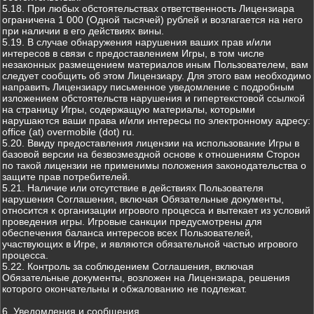
5.18. При любых обстоятельствах ответственность Лицензиара
ограничена 1 000 (Одной тысячей) рублей и возлагается на него
при наличии в его действиях вины.
5.19. В случае обнаружения нарушения ваших прав и/или
интересов в связи с предоставлением Игры, в том числе
незаконных размещением материалов иным Пользователем, вам
следует сообщить об этом Лицензиару. Для этого вам необходимо
направить Лицензиару письменное уведомление с подробным
изложением обстоятельств нарушения и гипертекстовой ссылкой
на страницу Игры, содержащую материалы, которыми
нарушаются ваши права и/или интересы по электронному адресу:
office (at) overmobile (dot) ru.
5.20. Ввиду предоставления лицензии на использование Игры в
базовой версии на безвозмездной основе к отношениям Сторон
по такой лицензии не применимы положения законодательства о
защите прав потребителей.
5.21. Наличие или отсутствие в действиях Пользователя
нарушения Соглашения, включая Обязательные документы,
относится к организации игрового процесса и вытекает из условий
проведения игры. Игровые санкции предусмотрены для
обеспечения баланса интересов всех Пользователей,
участвующих в Игре, и являются обязательной частью игрового
процесса.
5.22. Контроль за соблюдением Соглашения, включая
Обязательные документы, возложен на Лицензиара, решения
которого окончательны и обжалованию не подлежат.
6. Уведомления и сообщения