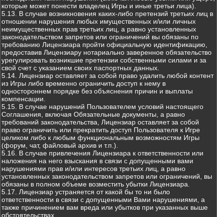
которые может понести владелец Игры и иные третьи лица).
5.13. В случае возникновения каких-либо претензий третьих лиц в
отношении нарушения любых имущественных и/или личных
неимущественных прав третьих лиц, а равно установленных
законодательством запретов или ограничений вы обязаны по
требованию Лицензиара пройти официальную идентификацию,
предоставив Лицензиару нотариально заверенное обязательство
урегулировать возникшие претензии собственными силами и за
свой счет с указанием своих паспортных данных.
5.14. Лицензиар оставляет за собой право удалить любой контент
из Игры либо временно ограничить доступ к нему в
одностороннем порядке без объяснения причин и выплаты
компенсации.
5.15. В случае нарушений Пользователем условий настоящего
Соглашения, включая Обязательные документы, а равно
требований законодательства, Лицензиар оставляет за собой
право ограничить или прекратить доступ Пользователя к Игре
целиком либо к любым функциональным возможностям Игры
(форум, чат, файловый архив и т.п.).
5.16. В случае привлечения Лицензиара к ответственности или
наложения на него взыскания в связи с допущенными вами
нарушениями прав и/или интересов третьих лиц, а равно
установленных законодательством запретов или ограничений, вы
обязаны в полном объеме возместить убытки Лицензиара.
5.17. Лицензиар устраняется от какой бы то ни было
ответственности в связи с допущенными Вами нарушениями, а
также причинением вам вреда или убытков при указанных выше
обстоятельствах.