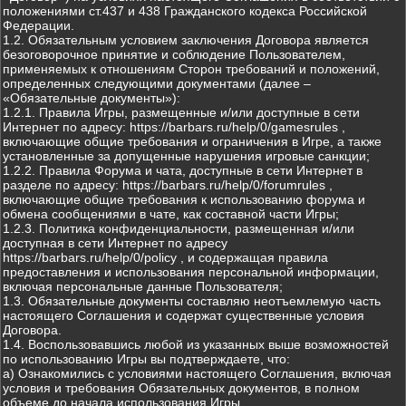
положениями ст.437 и 438 Гражданского кодекса Российской
Федерации.
1.2. Обязательным условием заключения Договора является
безоговорочное принятие и соблюдение Пользователем,
применяемых к отношениям Сторон требований и положений,
определенных следующими документами (далее –
«Обязательные документы»):
1.2.1. Правила Игры, размещенные и/или доступные в сети
Интернет по адресу: https://barbars.ru/help/0/gamesrules ,
включающие общие требования и ограничения в Игре, а также
установленные за допущенные нарушения игровые санкции;
1.2.2. Правила Форума и чата, доступные в сети Интернет в
разделе по адресу: https://barbars.ru/help/0/forumrules ,
включающие общие требования к использованию форума и
обмена сообщениями в чате, как составной части Игры;
1.2.3. Политика конфиденциальности, размещенная и/или
доступная в сети Интернет по адресу
https://barbars.ru/help/0/policy , и содержащая правила
предоставления и использования персональной информации,
включая персональные данные Пользователя;
1.3. Обязательные документы составляю неотъемлемую часть
настоящего Соглашения и содержат существенные условия
Договора.
1.4. Воспользовавшись любой из указанных выше возможностей
по использованию Игры вы подтверждаете, что:
а) Ознакомились с условиями настоящего Соглашения, включая
условия и требования Обязательных документов, в полном
объеме до начала использования Игры.