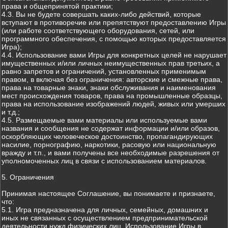
права и общепринятой практики;
4.3. Вы не будете совершать каких-либо действий, которые
вступают в противоречие или препятствуют предоставлению Игры
(или работе соответствующего оборудования, сетей, или
программного обеспечения, с помощью которых предоставляется
Игра);
4.4. Использование вами Игры для конкретных целей не нарушает
имущественных и/или личных неимущественных прав третьих, а
равно запретов и ограничений, установленных применимым
правом, в включая без ограничения: авторские и смежные права,
права на товарные знаки, знаки обслуживания и наименования
мест происхождения товаров, права на промышленные образцы,
права на использование изображений людей, живых или умерших
и т.д.;
4.5. Размещаемые вами материалы или используемые вами
названия и сообщения не содержат информации и/или образов,
оскорбляющих человеческое достоинство, пропагандирующих
насилие, порнографию, наркотики, расовую или национальную
вражду и т.п., и вами получены все необходимые разрешения от
уполномоченных лиц в связи с использованием материалов.
5. Ограничения
Принимая настоящее Соглашение, вы понимаете и признаете,
что:
5.1. Игра предназначена для личных, семейных, домашних и
иных не связанных с осуществлением предпринимательской
деятельности нужд физических лиц. Использование Игры в