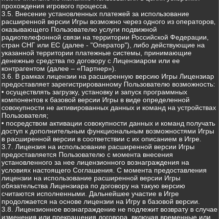
прохождения игрового процесса.
3.5. Внесение установленных платежей за использование
расширенной версии Игры возможно через одного из операторов,
оказывающего Пользователю услуги подвижной
радиотелефонной связи на территории Российской Федерации,
стран СНГ или ЕС (далее - "Оператор"), либо действующие на
указанной территории платежные системы, принимающие
денежные средства по договору с Лицензиаром или ее
контрагентом (далее – «Партнер»).
3.6. В рамках лицензии на расширенную версию Игры Лицензиар
предоставляет зарегистрированному Пользователю возможность:
• осуществлять загрузку, установку и запуск программных
компонентов к базовой версии Игры в виде определенной
совокупности не активированных данных и команд на устройствах
Пользователя;
• посредством активации совокупности данных и команд получать
доступ к дополнительным функциональным возможностями Игры
в расширенной версии в соответствии с их описанием в Игре.
3.7. Лицензия на использование расширенной версии Игры
предоставляется Пользователю с момента внесения
установленного за нее лицензионного вознаграждения на
условиях настоящего Соглашения. С момента предоставления
лицензии на использование расширенной версии Игры
обязательства Лицензиара по договору на такую версию
считаются исполненными. Дальнейшее участие в Игре
продолжается на основе лицензии на Игру в базовой версии.
3.8. Лицензионное вознаграждение не подлежит возврату в случае
изменения или прекращения договора, включая временные или