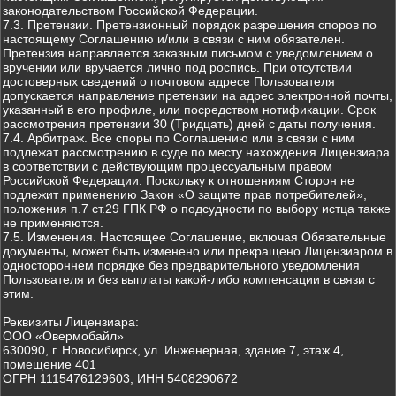
законодательством Российской Федерации.
7.3. Претензии. Претензионный порядок разрешения споров по
настоящему Соглашению и/или в связи с ним обязателен.
Претензия направляется заказным письмом с уведомлением о
вручении или вручается лично под роспись. При отсутствии
достоверных сведений о почтовом адресе Пользователя
допускается направление претензии на адрес электронной почты,
указанный в его профиле, или посредством нотификации. Срок
рассмотрения претензии 30 (Тридцать) дней с даты получения.
7.4. Арбитраж. Все споры по Соглашению или в связи с ним
подлежат рассмотрению в суде по месту нахождения Лицензиара
в соответствии с действующим процессуальным правом
Российской Федерации. Поскольку к отношениям Сторон не
подлежит применению Закон «О защите прав потребителей»,
положения п.7 ст.29 ГПК РФ о подсудности по выбору истца также
не применяются.
7.5. Изменения. Настоящее Соглашение, включая Обязательные
документы, может быть изменено или прекращено Лицензиаром в
одностороннем порядке без предварительного уведомления
Пользователя и без выплаты какой-либо компенсации в связи с
этим.
Реквизиты Лицензиара:
ООО «Овермобайл»
630090, г. Новосибирск, ул. Инженерная, здание 7, этаж 4,
помещение 401
ОГРН 1115476129603, ИНН 5408290672