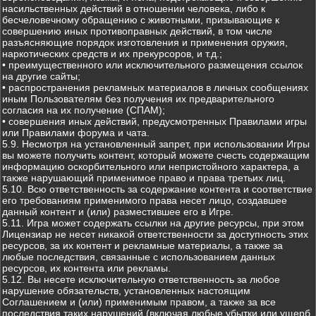
насильственных действий в отношении человека, либо к
бесчеловечному обращению с животными, призывающие к
совершению иных противоправных действий, в том числе
разъясняющие порядок изготовления и применения оружия,
наркотических средств и их прекурсоров, и т.д.;
• преимущественного или исключительного размещения ссылок
на другие сайты;
• распространения рекламных материалов в личных сообщениях
иным Пользователям без получения их предварительного
согласия на их получение (СПАМ);
• совершения иных действий, предусмотренных Правилами игры
или Правилами форума и чата.
5.9. Несмотря на установленный запрет, при использовании Игры
вы можете получить контент, который можете счесть содержащим
информацию оскорбительного или непристойного характера, а
также нарушающий применимое право и права третьих лиц.
5.10. Всю ответственность за содержание контента и соответствие
его требованиям применимого права несет лицо, создавшее
данный контент и (или) разместившее его в Игре.
5.11. Игра может содержать ссылки на другие ресурсы, при этом
Лицензиар не несет никакой ответственности за доступность этих
ресурсов, за их контент и рекламные материалы, а также за
любые последствия, связанные с использованием данных
ресурсов, их контента или рекламы.
5.12. Вы несете исключительную ответственность за любое
нарушение обязательств, установленных настоящим
Соглашением и (или) применимым правом, а также за все
последствия таких нарушений (включая любые убытки или ущерб,