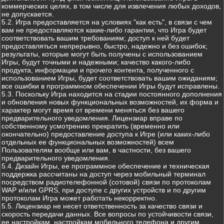
коммерческих целях, в том числе для извлечения любых доходов,
не допускается.
5.2. Игра предоставляется на условиях "как есть", в связи с чем
вам не предоставляются какие-либо гарантии, что Игра будет
соответствовать вашим требованиям; доступ к ней будет
предоставляться непрерывно, быстро, надежно и без ошибок;
результаты, которые могут быть получены с использованием
Игры, будут точными и надежными; качество какого-либо
продукта, информации и прочего контента, полученного с
использованием Игры, будет соответствовать вашим ожиданиям;
все ошибки в программном обеспечении Игры будут исправлены.
5.3. Поскольку Игра находится на стадии постоянного дополнения
и обновления новых функциональных возможностей, их форма и
характер могут время от времени меняться без вашего
предварительного уведомления. Лицензиар вправе по
собственному усмотрению прекратить (временно или
окончательно) предоставление доступа к Игре (или каких-либо
отдельных ее функциональных возможностей) всем
Пользователям вообще или вам, в частности, без вашего
предварительного уведомления.
5.4. Дизайн Игры, ее программное обеспечение и техническая
поддержка рассчитаны на доступ через мобильный терминал
посредством радиотелефонной (сотовой) связи по протоколам
WAP и/или GPRS, при доступе с других устройств и по другим
протоколам Игра может работать некорректно.
5.5. Лицензиар не несет ответственность за качество связи и
скорость передачи данных. Все вопросы по устойчивости связи,
ее настройкам, настройкам мобильного телефона и другим