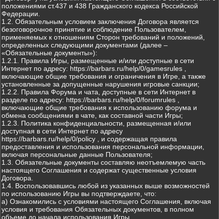
положениями ст.437 и 438 Гражданского кодекса Российской
Федерации.
1.2. Обязательным условием заключения Договора является
безоговорочное принятие и соблюдение Пользователем,
применяемых к отношениям Сторон требований и положений,
определенных следующими документами (далее –
«Обязательные документы»):
1.2.1. Правила Игры, размещенные и/или доступные в сети
Интернет по адресу: https://barbars.ru/help/0/gamesrules ,
включающие общие требования и ограничения в Игре, а также
установленные за допущенные нарушения игровые санкции;
1.2.2. Правила Форума и чата, доступные в сети Интернет в
разделе по адресу: https://barbars.ru/help/0/forumrules ,
включающие общие требования к использованию форума и
обмена сообщениями в чате, как составной части Игры;
1.2.3. Политика конфиденциальности, размещенная и/или
доступная в сети Интернет по адресу
https://barbars.ru/help/0/policy , и содержащая правила
предоставления и использования персональной информации,
включая персональные данные Пользователя;
1.3. Обязательные документы составляю неотъемлемую часть
настоящего Соглашения и содержат существенные условия
Договора.
1.4. Воспользовавшись любой из указанных выше возможностей
по использованию Игры вы подтверждаете, что:
а) Ознакомились с условиями настоящего Соглашения, включая
условия и требования Обязательных документов, в полном
объеме до начала использования Игры.