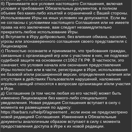
б) Принимаете все условия настоящего Соглашения, включая
условия и требования Обязательных документов, в полном
объеме без каких-либо изъятий и ограничений с Вашей стороны.
Использование Игры на иных условиях не допускается. Если вы
не согласны с условиями настоящего Соглашения или не имеете
права на его заключение, вам следует незамедлительно
прекратить любое использование Игры.
в) Вступаете в Игру добровольно, без влияния обмана, насилия,
угрозы или злонамеренного соглашения своего представителя с
Лицензиаром.
г) Полностью осознаете и принимаете, что требования граждан,
связанные с организацией игр или с участием в них, не подлежат
судебной защите на основании ст.1062 ГК РФ. В частности, это
означает, что условия начала или окончания предоставления
Игры полностью или в части, регистрации в Игре, использования
ее базовой и/или расширенной версии, определения наличия или
отсутствия в действиях Пользователя нарушений, наложения
игровых санкций относятся к вопросам организации и/или участия
в Игре.
д) Соглашение (в том числе любая из его частей) может быть
изменено Лицензиаром без какого-либо специального
уведомления. Новая редакция Соглашения вступает в силу с
момента ее размещения по адресу:
https://barbars.ru/help/0/agreement , если иное не предусмотрено
новой редакцией Соглашения. Изменения в Обязательные
документы аналогичным образом вступают в силу с момента
предоставления доступа в Игре к их новой редакции.