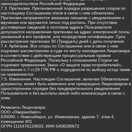
законодательством Российской Федерации.
7.3. Претензии. Претензионный порядок разрешения споров по
настоящему Соглашению и/или в связи с ним обязателен.
Претензия направляется заказным письмом с уведомлением о
вручении или вручается лично под роспись. При отсутствии
достоверных сведений о почтовом адресе Пользователя
допускается направление претензии на адрес электронной почты,
указанный в его профиле, или посредством нотификации. Срок
рассмотрения претензии 30 (Тридцать) дней с даты получения.
7.4. Арбитраж. Все споры по Соглашению или в связи с ним
подлежат рассмотрению в суде по месту нахождения Лицензиара
в соответствии с действующим процессуальным правом
Российской Федерации. Поскольку к отношениям Сторон не
подлежит применению Закон «О защите прав потребителей»,
положения п.7 ст.29 ГПК РФ о подсудности по выбору истца также
не применяются.
7.5. Изменения. Настоящее Соглашение, включая Обязательные
документы, может быть изменено или прекращено Лицензиаром в
одностороннем порядке без предварительного уведомления
Пользователя и без выплаты какой-либо компенсации в связи с
этим.
Реквизиты Лицензиара:
ООО «Овермобайл»
630090, г. Новосибирск, ул. Инженерная, здание 7, этаж 4,
помещение 401
ОГРН 1115476129603, ИНН 5408290672