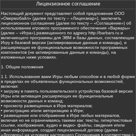
Лицензионное соглашение
Настоящий документ представляет собой предложение ООО
«Овермобайл» (далее по тексту – «Лицензиар»), заключить
лицензионное соглашение (далее по тексту – «Соглашение») об
использовании игрового программного обеспечения «Варвары»
(далее – «Игра»),размещенного по адресу http://barbars.ru и
включающего программы для ЭВМ и базы данных, составляющие
Игру в базовой версии (активированные данные и команды), и
расширяющих ее функциональные возможности программных
компонентов (не активированные данные и команды), на
изложенных ниже условиях.
1. Общие положения
1.1. Использование вами Игры любым способом и в любой форме
в пределах ее объявленных функциональных возможностей,
включая:
• загрузку в память пользовательского устройства базовой версии
Игры или активация расширяющих ее функциональные
возможности данных и команд;
• просмотр размещенных в Игре материалов;
• регистрацию и/или авторизацию в Игре;
• размещение или отображение в Игре любых материалов,
включая но не ограничиваясь такими как: тексты, гипертекстовые
ссылки, изображения, аудио и видео- файлы, сведения и/или
иная информация, создает лицензионный договор (далее –
«Договор») на условиях настоящего Соглашения в соответствии с