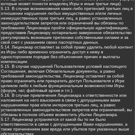
которые может понести владелец Игры и иные третьи лица).
5.13. В случае возникновения каких-либо претензий третьих лиц в
отношении нарушения любых имущественных и/или личных
неимущественных прав третьих лиц, а равно установленных
законодательством запретов или ограничений вы обязаны по
требованию Лицензиара пройти официальную идентификацию,
предоставив Лицензиару нотариально заверенное обязательство
урегулировать возникшие претензии собственными силами и за
свой счет с указанием своих паспортных данных.
5.14. Лицензиар оставляет за собой право удалить любой контент
из Игры либо временно ограничить доступ к нему в
одностороннем порядке без объяснения причин и выплаты
компенсации.
5.15. В случае нарушений Пользователем условий настоящего
Соглашения, включая Обязательные документы, а равно
требований законодательства, Лицензиар оставляет за собой
право ограничить или прекратить доступ Пользователя к Игре
целиком либо к любым функциональным возможностям Игры
(форум, чат, файловый архив и т.п.).
5.16. В случае привлечения Лицензиара к ответственности или
наложения на него взыскания в связи с допущенными вами
нарушениями прав и/или интересов третьих лиц, а равно
установленных законодательством запретов или ограничений, вы
обязаны в полном объеме возместить убытки Лицензиара.
5.17. Лицензиар устраняется от какой бы то ни было
ответственности в связи с допущенными Вами нарушениями, а
также причинением вам вреда или убытков при указанных выше
обстоятельствах.