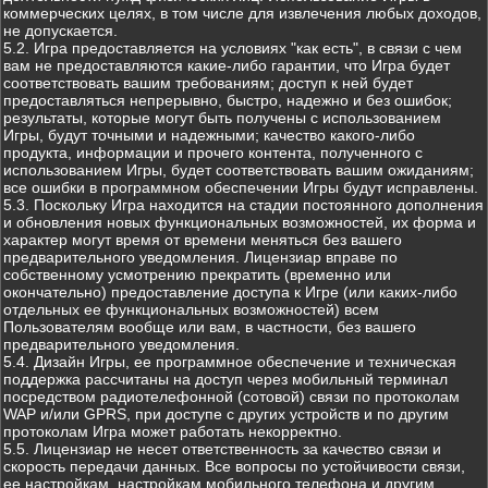
коммерческих целях, в том числе для извлечения любых доходов,
не допускается.
5.2. Игра предоставляется на условиях "как есть", в связи с чем
вам не предоставляются какие-либо гарантии, что Игра будет
соответствовать вашим требованиям; доступ к ней будет
предоставляться непрерывно, быстро, надежно и без ошибок;
результаты, которые могут быть получены с использованием
Игры, будут точными и надежными; качество какого-либо
продукта, информации и прочего контента, полученного с
использованием Игры, будет соответствовать вашим ожиданиям;
все ошибки в программном обеспечении Игры будут исправлены.
5.3. Поскольку Игра находится на стадии постоянного дополнения
и обновления новых функциональных возможностей, их форма и
характер могут время от времени меняться без вашего
предварительного уведомления. Лицензиар вправе по
собственному усмотрению прекратить (временно или
окончательно) предоставление доступа к Игре (или каких-либо
отдельных ее функциональных возможностей) всем
Пользователям вообще или вам, в частности, без вашего
предварительного уведомления.
5.4. Дизайн Игры, ее программное обеспечение и техническая
поддержка рассчитаны на доступ через мобильный терминал
посредством радиотелефонной (сотовой) связи по протоколам
WAP и/или GPRS, при доступе с других устройств и по другим
протоколам Игра может работать некорректно.
5.5. Лицензиар не несет ответственность за качество связи и
скорость передачи данных. Все вопросы по устойчивости связи,
ее настройкам, настройкам мобильного телефона и другим