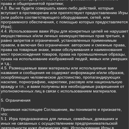
права и общепринятой практики;
4.3. Вы не будете совершать каких-либо действий, которые
вступают в противоречие или препятствуют предоставлению Игры
(или работе соответствующего оборудования, сетей, или
программного обеспечения, с помощью которых предоставляется
Игра);
4.4. Использование вами Игры для конкретных целей не нарушает
имущественных и/или личных неимущественных прав третьих, а
равно запретов и ограничений, установленных применимым
правом, в включая без ограничения: авторские и смежные права,
права на товарные знаки, знаки обслуживания и наименования
мест происхождения товаров, права на промышленные образцы,
права на использование изображений людей, живых или умерших
и т.д.;
4.5. Размещаемые вами материалы или используемые вами
названия и сообщения не содержат информации и/или образов,
оскорбляющих человеческое достоинство, пропагандирующих
насилие, порнографию, наркотики, расовую или национальную
вражду и т.п., и вами получены все необходимые разрешения от
уполномоченных лиц в связи с использованием материалов.
5. Ограничения
Принимая настоящее Соглашение, вы понимаете и признаете,
что:
5.1. Игра предназначена для личных, семейных, домашних и
иных не связанных с осуществлением предпринимательской
деятельности нужд физических лиц. Использование Игры в