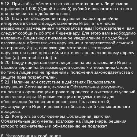
5.18. При любых обстоятельствах ответственность Лицензиара
ограничена 1 000 (Одной тысячей) рублей и возлагается на него
при наличии в его действиях вины.
5.19. В случае обнаружения нарушения ваших прав и/или
интересов в связи с предоставлением Игры, в том числе
незаконных размещением материалов иным Пользователем, вам
следует сообщить об этом Лицензиару. Для этого вам необходимо
направить Лицензиару письменное уведомление с подробным
изложением обстоятельств нарушения и гипертекстовой ссылкой
на страницу Игры, содержащую материалы, которыми
нарушаются ваши права и/или интересы по электронному адресу:
office (at) overmobile (dot) ru.
5.20. Ввиду предоставления лицензии на использование Игры в
базовой версии на безвозмездной основе к отношениям Сторон
по такой лицензии не применимы положения законодательства о
защите прав потребителей.
5.21. Наличие или отсутствие в действиях Пользователя
нарушения Соглашения, включая Обязательные документы,
относится к организации игрового процесса и вытекает из условий
проведения игры. Игровые санкции предусмотрены для
обеспечения баланса интересов всех Пользователей,
участвующих в Игре, и являются обязательной частью игрового
процесса.
5.22. Контроль за соблюдением Соглашения, включая
Обязательные документы, возложен на Лицензиара, решения
которого окончательны и обжалованию не подлежат.
6. Уведомления и сообщения