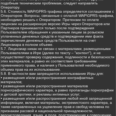
подобным техническим проблемам, следует направлять
Оператору.
5.6. Стоимость WAP/GPRS-трафика определяется соглашением с
Оператором. Вопросы, связанные с оплатой WAP\GPRS-трафика,
необходимо решать с Оператором. Претензии по оплате
лицензии на расширенную версию Игры через Операторов или
Партнеров принимаются только после подтверждения
Пользователем обращения к указанным лицам за розыском
уплаченных денежных средств и подтверждении ими факта
перечисления денежных средств Пользователя на счет
Лицензиара в полном объеме.
5.7. Лицензиар никак не связан с материалами, размещенными
Пользователями в Игре (далее по тексту – "контент"), и не
осуществляет проверку содержания, подлинности и безопасности
этих материалов, а равно их соответствия требованиям
применимого права, и наличия у Пользователей необходимого
объема прав на их использование.
5.8. В частности вам запрещается использование Игры для:
• размещения и/или распространения контрафактных
материалов;
• размещения и/или распространения материалов
порнографического характера, а равно пропаганды порнографии
и детской эротики, и рекламы интимных услуг;
• размещения и/или распространения любой иной запрещенной
информации, включая материалы, экстремистского характера, а
также направленных на ущемление прав и свобод человека по
признакам расовой и национальной принадлежности,
вероисповедания, языка, и пола, подстрекающие к совершению