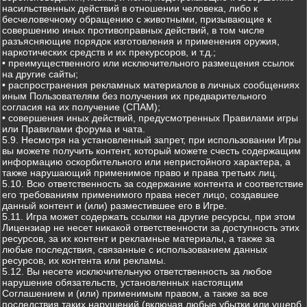
насильственных действий в отношении человека, либо к
бесчеловечному обращению с животными, призывающие к
совершению иных противоправных действий, в том числе
разъясняющие порядок изготовления и применения оружия,
наркотических средств и их прекурсоров, и т.д.;
• преимущественного или исключительного размещения ссылок
на другие сайты;
• распространения рекламных материалов в личных сообщениях
иным Пользователям без получения их предварительного
согласия на их получение (СПАМ);
• совершения иных действий, предусмотренных Правилами игры
или Правилами форума и чата.
5.9. Несмотря на установленный запрет, при использовании Игры
вы можете получить контент, который можете счесть содержащим
информацию оскорбительного или непристойного характера, а
также нарушающий применимое право и права третьих лиц.
5.10. Всю ответственность за содержание контента и соответствие
его требованиям применимого права несет лицо, создавшее
данный контент и (или) разместившее его в Игре.
5.11. Игра может содержать ссылки на другие ресурсы, при этом
Лицензиар не несет никакой ответственности за доступность этих
ресурсов, за их контент и рекламные материалы, а также за
любые последствия, связанные с использованием данных
ресурсов, их контента или рекламы.
5.12. Вы несете исключительную ответственность за любое
нарушение обязательств, установленных настоящим
Соглашением и (или) применимым правом, а также за все
последствия таких нарушений (включая любые убытки или ущерб,