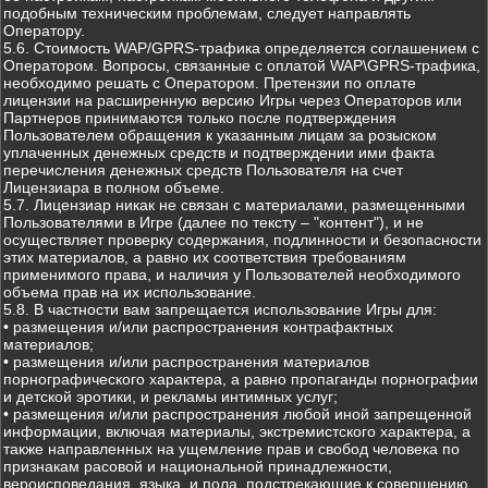
подобным техническим проблемам, следует направлять
Оператору.
5.6. Стоимость WAP/GPRS-трафика определяется соглашением с
Оператором. Вопросы, связанные с оплатой WAP\GPRS-трафика,
необходимо решать с Оператором. Претензии по оплате
лицензии на расширенную версию Игры через Операторов или
Партнеров принимаются только после подтверждения
Пользователем обращения к указанным лицам за розыском
уплаченных денежных средств и подтверждении ими факта
перечисления денежных средств Пользователя на счет
Лицензиара в полном объеме.
5.7. Лицензиар никак не связан с материалами, размещенными
Пользователями в Игре (далее по тексту – "контент"), и не
осуществляет проверку содержания, подлинности и безопасности
этих материалов, а равно их соответствия требованиям
применимого права, и наличия у Пользователей необходимого
объема прав на их использование.
5.8. В частности вам запрещается использование Игры для:
• размещения и/или распространения контрафактных
материалов;
• размещения и/или распространения материалов
порнографического характера, а равно пропаганды порнографии
и детской эротики, и рекламы интимных услуг;
• размещения и/или распространения любой иной запрещенной
информации, включая материалы, экстремистского характера, а
также направленных на ущемление прав и свобод человека по
признакам расовой и национальной принадлежности,
вероисповедания, языка, и пола, подстрекающие к совершению