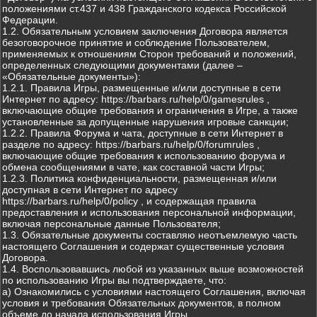
положениями ст.437 и 438 Гражданского кодекса Российской
Федерации.
1.2. Обязательным условием заключения Договора является
безоговорочное принятие и соблюдение Пользователем,
применяемых к отношениям Сторон требований и положений,
определенных следующими документами (далее –
«Обязательные документы»):
1.2.1. Правила Игры, размещенные и/или доступные в сети
Интернет по адресу: https://barbars.ru/help/0/gamesrules ,
включающие общие требования и ограничения в Игре, а также
установленные за допущенные нарушения игровые санкции;
1.2.2. Правила Форума и чата, доступные в сети Интернет в
разделе по адресу: https://barbars.ru/help/0/forumrules ,
включающие общие требования к использованию форума и
обмена сообщениями в чате, как составной части Игры;
1.2.3. Политика конфиденциальности, размещенная и/или
доступная в сети Интернет по адресу
https://barbars.ru/help/0/policy , и содержащая правила
предоставления и использования персональной информации,
включая персональные данные Пользователя;
1.3. Обязательные документы составляю неотъемлемую часть
настоящего Соглашения и содержат существенные условия
Договора.
1.4. Воспользовавшись любой из указанных выше возможностей
по использованию Игры вы подтверждаете, что:
а) Ознакомились с условиями настоящего Соглашения, включая
условия и требования Обязательных документов, в полном
объеме до начала использования Игры.