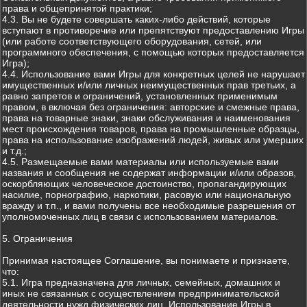
права и общепринятой практики;
4.3. Вы не будете совершать каких-либо действий, которые
вступают в противоречие или препятствуют предоставлению Игры
(или работе соответствующего оборудования, сетей, или
программного обеспечения, с помощью которых предоставляется
Игра);
4.4. Использование вами Игры для конкретных целей не нарушает
имущественных и/или личных неимущественных прав третьих, а
равно запретов и ограничений, установленных применимым
правом, в включая без ограничения: авторские и смежные права,
права на товарные знаки, знаки обслуживания и наименования
мест происхождения товаров, права на промышленные образцы,
права на использование изображений людей, живых или умерших
и т.д.;
4.5. Размещаемые вами материалы или используемые вами
названия и сообщения не содержат информации и/или образов,
оскорбляющих человеческое достоинство, пропагандирующих
насилие, порнографию, наркотики, расовую или национальную
вражду и т.п., и вами получены все необходимые разрешения от
уполномоченных лиц в связи с использованием материалов.
5. Ограничения
Принимая настоящее Соглашение, вы понимаете и признаете,
что:
5.1. Игра предназначена для личных, семейных, домашних и
иных не связанных с осуществлением предпринимательской
деятельности нужд физических лиц. Использование Игры в