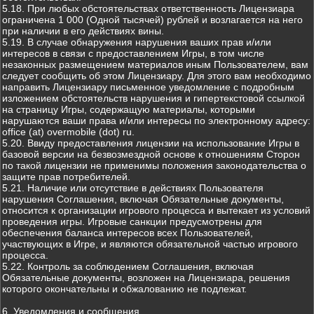
5.18. При любых обстоятельствах ответственность Лицензиара
ограничена 1 000 (Одной тысячей) рублей и возлагается на него
при наличии в его действиях вины.
5.19. В случае обнаружения нарушения ваших прав и/или
интересов в связи с предоставлением Игры, в том числе
незаконных размещением материалов иным Пользователем, вам
следует сообщить об этом Лицензиару. Для этого вам необходимо
направить Лицензиару письменное уведомление с подробным
изложением обстоятельств нарушения и гипертекстовой ссылкой
на страницу Игры, содержащую материалы, которыми
нарушаются ваши права и/или интересы по электронному адресу:
office (at) overmobile (dot) ru.
5.20. Ввиду предоставления лицензии на использование Игры в
базовой версии на безвозмездной основе к отношениям Сторон
по такой лицензии не применимы положения законодательства о
защите прав потребителей.
5.21. Наличие или отсутствие в действиях Пользователя
нарушения Соглашения, включая Обязательные документы,
относится к организации игрового процесса и вытекает из условий
проведения игры. Игровые санкции предусмотрены для
обеспечения баланса интересов всех Пользователей,
участвующих в Игре, и являются обязательной частью игрового
процесса.
5.22. Контроль за соблюдением Соглашения, включая
Обязательные документы, возложен на Лицензиара, решения
которого окончательны и обжалованию не подлежат.
6. Уведомления и сообщения