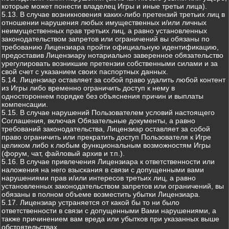
которые может понести владелец Игры и иные третьи лица).
5.13. В случае возникновения каких-либо претензий третьих лиц в
отношении нарушения любых имущественных и/или личных
неимущественных прав третьих лиц, а равно установленных
законодательством запретов или ограничений вы обязаны по
требованию Лицензиара пройти официальную идентификацию,
предоставив Лицензиару нотариально заверенное обязательство
урегулировать возникшие претензии собственными силами и за
свой счет с указанием своих паспортных данных.
5.14. Лицензиар оставляет за собой право удалить любой контент
из Игры либо временно ограничить доступ к нему в
одностороннем порядке без объяснения причин и выплаты
компенсации.
5.15. В случае нарушений Пользователем условий настоящего
Соглашения, включая Обязательные документы, а равно
требований законодательства, Лицензиар оставляет за собой
право ограничить или прекратить доступ Пользователя к Игре
целиком либо к любым функциональным возможностям Игры
(форум, чат, файловый архив и т.п.).
5.16. В случае привлечения Лицензиара к ответственности или
наложения на него взыскания в связи с допущенными вами
нарушениями прав и/или интересов третьих лиц, а равно
установленных законодательством запретов или ограничений, вы
обязаны в полном объеме возместить убытки Лицензиара.
5.17. Лицензиар устраняется от какой бы то ни было
ответственности в связи с допущенными Вами нарушениями, а
также причинением вам вреда или убытков при указанных выше
обстоятельствах.