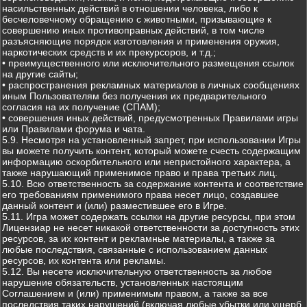
насильственных действий в отношении человека, либо к
бесчеловечному обращению с животными, призывающие к
совершению иных противоправных действий, в том числе
разъясняющие порядок изготовления и применения оружия,
наркотических средств и их прекурсоров, и т.д.;
• преимущественного или исключительного размещения ссылок
на другие сайты;
• распространения рекламных материалов в личных сообщениях
иным Пользователям без получения их предварительного
согласия на их получение (СПАМ);
• совершения иных действий, предусмотренных Правилами игры
или Правилами форума и чата.
5.9. Несмотря на установленный запрет, при использовании Игры
вы можете получить контент, который можете счесть содержащим
информацию оскорбительного или непристойного характера, а
также нарушающий применимое право и права третьих лиц.
5.10. Всю ответственность за содержание контента и соответствие
его требованиям применимого права несет лицо, создавшее
данный контент и (или) разместившее его в Игре.
5.11. Игра может содержать ссылки на другие ресурсы, при этом
Лицензиар не несет никакой ответственности за доступность этих
ресурсов, за их контент и рекламные материалы, а также за
любые последствия, связанные с использованием данных
ресурсов, их контента или рекламы.
5.12. Вы несете исключительную ответственность за любое
нарушение обязательств, установленных настоящим
Соглашением и (или) применимым правом, а также за все
последствия таких нарушений (включая любые убытки или ущерб,