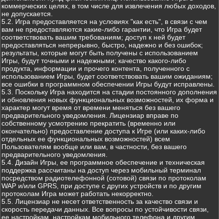
коммерческих целях, в том числе для извлечения любых доходов,
не допускается.
5.2. Игра предоставляется на условиях "как есть", в связи с чем
вам не предоставляются какие-либо гарантии, что Игра будет
соответствовать вашим требованиям; доступ к ней будет
предоставляться непрерывно, быстро, надежно и без ошибок;
результаты, которые могут быть получены с использованием
Игры, будут точными и надежными; качество какого-либо
продукта, информации и прочего контента, полученного с
использованием Игры, будет соответствовать вашим ожиданиям;
все ошибки в программном обеспечении Игры будут исправлены.
5.3. Поскольку Игра находится на стадии постоянного дополнения
и обновления новых функциональных возможностей, их форма и
характер могут время от времени меняться без вашего
предварительного уведомления. Лицензиар вправе по
собственному усмотрению прекратить (временно или
окончательно) предоставление доступа к Игре (или каких-либо
отдельных ее функциональных возможностей) всем
Пользователям вообще или вам, в частности, без вашего
предварительного уведомления.
5.4. Дизайн Игры, ее программное обеспечение и техническая
поддержка рассчитаны на доступ через мобильный терминал
посредством радиотелефонной (сотовой) связи по протоколам
WAP и/или GPRS, при доступе с других устройств и по другим
протоколам Игра может работать некорректно.
5.5. Лицензиар не несет ответственность за качество связи и
скорость передачи данных. Все вопросы по устойчивости связи,
ее настройкам, настройкам мобильного телефона и другим