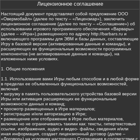
Лицензионное соглашение
Настоящий документ представляет собой предложение ООО
«Овермобайл» (далее по тексту – «Лицензиар»), заключить
лицензионное соглашение (далее по тексту – «Соглашение») об
использовании игрового программного обеспечения «Варвары»
(далее – «Игра»),размещенного по адресу http://barbars.ru и
включающего программы для ЭВМ и базы данных, составляющие
Игру в базовой версии (активированные данные и команды), и
расширяющих ее функциональные возможности программных
компонентов (не активированные данные и команды), на
изложенных ниже условиях.
1. Общие положения
1.1. Использование вами Игры любым способом и в любой форме
в пределах ее объявленных функциональных возможностей,
включая:
• загрузку в память пользовательского устройства базовой версии
Игры или активация расширяющих ее функциональные
возможности данных и команд;
• просмотр размещенных в Игре материалов;
• регистрацию и/или авторизацию в Игре;
• размещение или отображение в Игре любых материалов,
включая но не ограничиваясь такими как: тексты, гипертекстовые
ссылки, изображения, аудио и видео- файлы, сведения и/или
иная информация, создает лицензионный договор (далее –
«Договор») на условиях настоящего Соглашения в соответствии с