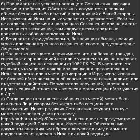
б) Принимаете все условия настоящего Соглашения, включая
условия и требования Обязательных документов, в полном
объеме без каких-либо изъятий и ограничений с Вашей стороны.
Использование Игры на иных условиях не допускается. Если вы
не согласны с условиями настоящего Соглашения или не имеете
права на его заключение, вам следует незамедлительно
прекратить любое использование Игры.
в) Вступаете в Игру добровольно, без влияния обмана, насилия,
угрозы или злонамеренного соглашения своего представителя с
Лицензиаром.
г) Полностью осознаете и принимаете, что требования граждан,
связанные с организацией игр или с участием в них, не подлежат
судебной защите на основании ст.1062 ГК РФ. В частности, это
означает, что условия начала или окончания предоставления
Игры полностью или в части, регистрации в Игре, использования
ее базовой и/или расширенной версии, определения наличия или
отсутствия в действиях Пользователя нарушений, наложения
игровых санкций относятся к вопросам организации и/или участия
в Игре.
д) Соглашение (в том числе любая из его частей) может быть
изменено Лицензиаром без какого-либо специального
уведомления. Новая редакция Соглашения вступает в силу с
момента ее размещения по адресу:
https://barbars.ru/help/0/agreement , если иное не предусмотрено
новой редакцией Соглашения. Изменения в Обязательные
документы аналогичным образом вступают в силу с момента
предоставления доступа в Игре к их новой редакции.