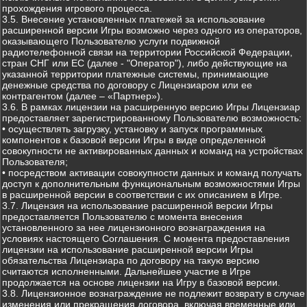
прохождения игрового процесса.
3.5. Внесение установленных платежей за использование
расширенной версии Игры возможно через одного из операторов,
оказывающего Пользователю услуги подвижной
радиотелефонной связи на территории Российской Федерации,
стран СНГ или ЕС (далее - "Оператор"), либо действующие на
указанной территории платежные системы, принимающие
денежные средства по договору с Лицензиаром или ее
контрагентом (далее – «Партнер»).
3.6. В рамках лицензии на расширенную версию Игры Лицензиар
предоставляет зарегистрированному Пользователю возможность:
• осуществлять загрузку, установку и запуск программных
компонентов к базовой версии Игры в виде определенной
совокупности не активированных данных и команд на устройствах
Пользователя;
• посредством активации совокупности данных и команд получать
доступ к дополнительным функциональным возможностями Игры
в расширенной версии в соответствии с их описанием в Игре.
3.7. Лицензия на использование расширенной версии Игры
предоставляется Пользователю с момента внесения
установленного за нее лицензионного вознаграждения на
условиях настоящего Соглашения. С момента предоставления
лицензии на использование расширенной версии Игры
обязательства Лицензиара по договору на такую версию
считаются исполненными. Дальнейшее участие в Игре
продолжается на основе лицензии на Игру в базовой версии.
3.8. Лицензионное вознаграждение не подлежит возврату в случае
изменения или прекращения договора, включая временные или