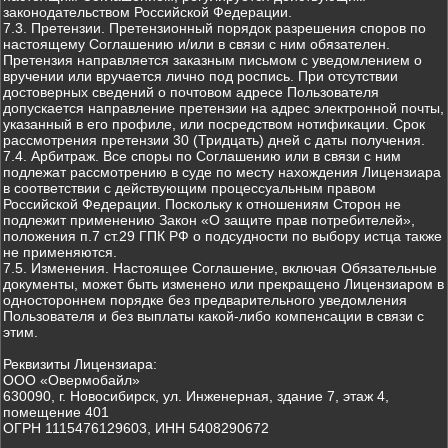
законодательством Российской Федерации.
7.3. Претензии. Претензионный порядок разрешения споров по
настоящему Соглашению и/или в связи с ним обязателен.
Претензия направляется заказным письмом с уведомлением о
вручении или вручается лично под роспись. При отсутствии
достоверных сведений о почтовом адресе Пользователя
допускается направление претензии на адрес электронной почты,
указанный в его профиле, или посредством нотификации. Срок
рассмотрения претензии 30 (Тридцать) дней с даты получения.
7.4. Арбитраж. Все споры по Соглашению или в связи с ним
подлежат рассмотрению в суде по месту нахождения Лицензиара
в соответствии с действующим процессуальным правом
Российской Федерации. Поскольку к отношениям Сторон не
подлежит применению Закон «О защите прав потребителей»,
положения п.7 ст.29 ГПК РФ о подсудности по выбору истца также
не применяются.
7.5. Изменения. Настоящее Соглашение, включая Обязательные
документы, может быть изменено или прекращено Лицензиаром в
одностороннем порядке без предварительного уведомления
Пользователя и без выплаты какой-либо компенсации в связи с
этим.
Реквизиты Лицензиара:
ООО «Овермобайл»
630090, г. Новосибирск, ул. Инженерная, здание 7, этаж 4,
помещение 401
ОГРН 1115476129603, ИНН 5408290672