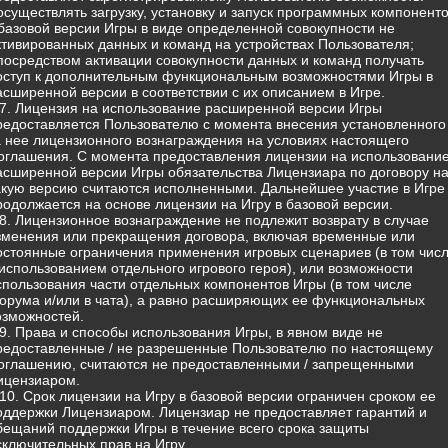
 осуществлять загрузку, установку и запуск программных компонент
 базовой версии Игры в виде определенной совокупности не
ктивированных данных и команд на устройствах Пользователя;
 посредством активации совокупности данных и команд получать
оступ к дополнительным функциональным возможностями Игры в
асширенной версии в соответствии с их описанием в Игре.
.7. Лицензия на использование расширенной версии Игры
редоставляется Пользователю с момента внесения установленного
а нее лицензионного вознаграждения на условиях настоящего
оглашения. С момента предоставления лицензии на использовани
асширенной версии Игры обязательства Лицензиара по договору н
акую версию считаются исполненными. Дальнейшее участие в Игре
родолжается на основе лицензии на Игру в базовой версии.
.8. Лицензионное вознаграждение не подлежит возврату в случае
зменения или прекращения договора, включая временные или
остоянные ограничения применения игровых сценариев (в том чис
 использованием отдельного игрового героя), или возможности
спользования части отдельных компонентов Игры (в том числе
орума и/или в чата), а равно расширяющих ее функциональных
озможностей.
.9. Права и способы использования Игры, в явном виде не
редоставленные / не разрешенные Пользователю по настоящему
оглашению, считаются не предоставленными / запрещенными
ицензиаром.
.10. Срок лицензии на Игру в базовой версии ограничен сроком ее
оддержки Лицензиаром. Лицензиар не предоставляет гарантий и
бещаний поддержки Игры в течение всего срока защиты
сключительных прав на Игру.