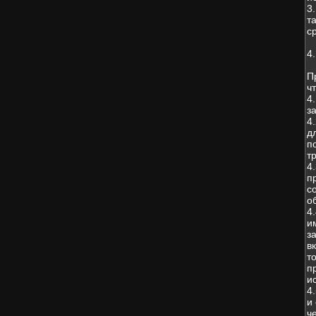
3
т
с
4
П
чт
4
з
4
д
п
т
4
п
с
о
4
и
з
в
т
п
и
4
и
ч