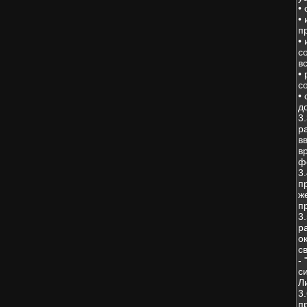
•
•
п
•
с
в
•
с
•
д
3
р
в
в
ф
3
п
ж
п
3
р
о
с
-
с
Л
3
п