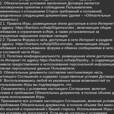
.2. Обязательным условием заключения Договора является
езоговорочное принятие и соблюдение Пользователем,
рименяемых к отношениям Сторон требований и положений,
пределенных следующими документами (далее – «Обязательные
окументы»):
.2.1. Правила Игры, размещенные и/или доступные в сети Интернет
о адресу: https://barbars.ru/help/0/gamesrules , включающие общие
ребования и ограничения в Игре, а также установленные за
опущенные нарушения игровые санкции;
.2.2. Правила Форума и чата, доступные в сети Интернет в разделе
о адресу: https://barbars.ru/help/0/forumrules , включающие общие
ребования к использованию форума и обмена сообщениями в чате,
ак составной части Игры;
.2.3. Политика конфиденциальности, размещенная и/или доступная
ети Интернет по адресу https://barbars.ru/help/0/policy , и содержащ
равила предоставления и использования персональной информаци
ключая персональные данные Пользователя;
.3. Обязательные документы составляю неотъемлемую часть
астоящего Соглашения и содержат существенные условия Договора
.4. Воспользовавшись любой из указанных выше возможностей по
спользованию Игры вы подтверждаете, что:
) Ознакомились с условиями настоящего Соглашения, включая
словия и требования Обязательных документов, в полном объеме 
ачала использования Игры.
) Принимаете все условия настоящего Соглашения, включая услов
 требования Обязательных документов, в полном объеме без каких
ибо изъятий и ограничений с Вашей стороны. Использование Игры 
ных условиях не допускается. Если вы не согласны с условиями