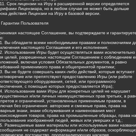
.11. Срок лицензии на Игру в расширенной версии определяется
арифами Лицензиара, но в любом случае не может быть дольше
рока действия Лицензии на Игру в базовой версии.
. Гарантии Пользователя
ринимая настоящее Соглашение, вы подтверждаете и гарантируете
о:
.1. Вы обладаете всеми необходимыми правами и полномочиями д
аключения настоящего Соглашения и его исполнения;
.2. Использование Игры будет осуществляться вами исключительно
ля целей, разрешенных настоящим Соглашением с соблюдением е
оложений, включая условия Обязательных документов, а равно
ребований применимого права и общепринятой практики;
.3. Вы не будете совершать каких-либо действий, которые вступают 
ротиворечие или препятствуют предоставлению Игры (или работе
оответствующего оборудования, сетей, или программного
беспечения, с помощью которых предоставляется Игра);
.4. Использование вами Игры для конкретных целей не нарушает
мущественных и/или личных неимущественных прав третьих, а рав
апретов и ограничений, установленных применимым правом, в
ключая без ограничения: авторские и смежные права, права на
оварные знаки, знаки обслуживания и наименования мест
роисхождения товаров, права на промышленные образцы, права н
спользование изображений людей, живых или умерших и т.д.;
.5. Размещаемые вами материалы или используемые вами назван
 сообщения не содержат информации и/или образов, оскорбляющи
еловеческое достоинство, пропагандирующих насилие,