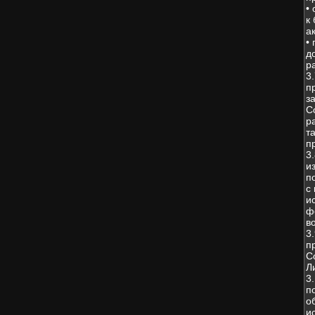
•
к
а
•
д
р
3
п
з
С
р
т
п
3
и
п
с
и
ф
в
3
п
С
Л
3
п
о
и