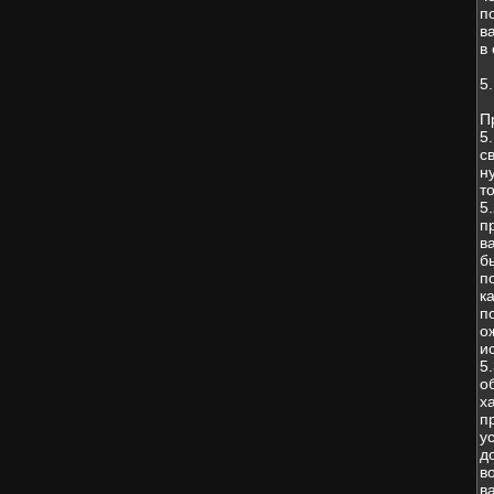
п
в
в
5
П
5
с
н
т
5
п
в
б
п
к
п
о
и
5
о
х
п
у
д
в
в