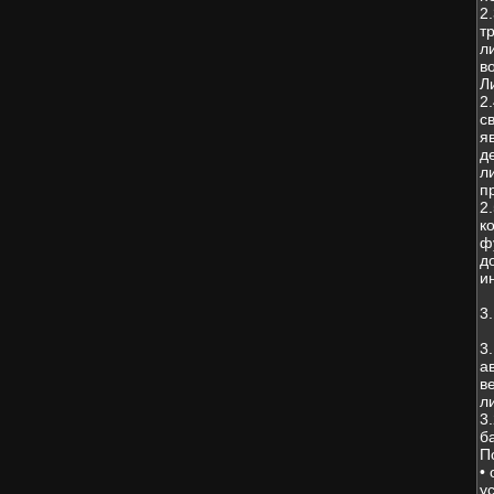
2
т
л
в
Л
2
с
я
д
л
п
2
к
ф
д
и
3
3
а
в
л
3
б
П
•
у