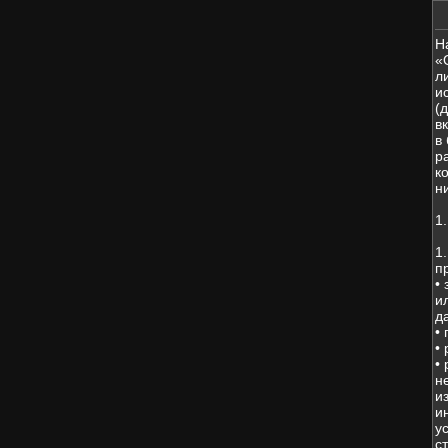
Н
«
л
и
(
в
в
р
к
н
1
1
п
•
и
д
•
•
•
н
и
и
у
с