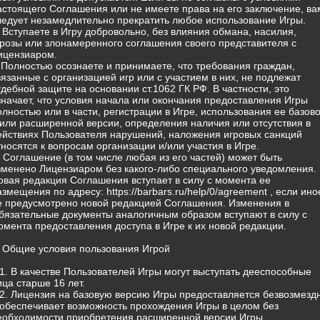
астоящего Соглашения или не имеете права на его заключение, ва
ледует незамедлительно прекратить любое использование Игры.
) Вступаете в Игру добровольно, без влияния обмана, насилия,
грозы или злонамеренного соглашения своего представителя с
ицензиаром.
) Полностью осознаете и принимаете, что требования граждан,
вязанные с организацией игр или с участием в них, не подлежат
удебной защите на основании ст.1062 ГК РФ. В частности, это
значает, что условия начала или окончания предоставления Игры
олностью или в части, регистрации в Игре, использования ее базов
/или расширенной версии, определения наличия или отсутствия в
ействиях Пользователя нарушений, наложения игровых санкций
тносятся к вопросам организации и/или участия в Игре.
) Соглашение (в том числе любая из его частей) может быть
зменено Лицензиаром без какого-либо специального уведомления.
овая редакция Соглашения вступает в силу с момента ее
азмещения по адресу: https://barbars.ru/help/0/agreement , если ино
е предусмотрено новой редакцией Соглашения. Изменения в
бязательные документы аналогичным образом вступают в силу с
омента предоставления доступа в Игре к их новой редакции.
. Общие условия пользования Игрой
.1. В качестве Пользователей Игры могут выступать дееспособные
ица старше 16 лет.
.2. Лицензия на базовую версию Игры предоставляется безвозмезд
 обеспечивает возможность прохождения Игры в целом без
еобходимости приобретения расширенной версии Игры.