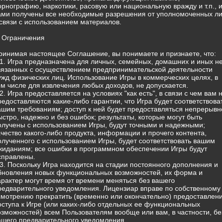
орнографию, наркотики, расовую или национальную вражду и т.п., 
ами получены все необходимые разрешения от уполномоченных л
 связи с использованием материалов.
. Ограничения
ринимая настоящее Соглашение, вы понимаете и признаете, что:
.1. Игра предназначена для личных, семейных, домашних и иных н
вязанных с осуществлением предпринимательской деятельности
ужд физических лиц. Использование Игры в коммерческих целях, в
ом числе для извлечения любых доходов, не допускается.
.2. Игра предоставляется на условиях "как есть", в связи с чем вам 
редоставляются какие-либо гарантии, что Игра будет соответствова
ашим требованиям; доступ к ней будет предоставляться непрерывн
ыстро, надежно и без ошибок; результаты, которые могут быть
олучены с использованием Игры, будут точными и надежными;
ачество какого-либо продукта, информации и прочего контента,
олученного с использованием Игры, будет соответствовать вашим
жиданиям; все ошибки в программном обеспечении Игры будут
справлены.
.3. Поскольку Игра находится на стадии постоянного дополнения и
бновления новых функциональных возможностей, их форма и
арактер могут время от времени меняться без вашего
редварительного уведомления. Лицензиар вправе по собственному
смотрению прекратить (временно или окончательно) предоставлен
оступа к Игре (или каких-либо отдельных ее функциональных
озможностей) всем Пользователям вообще или вам, в частности, бе
ашего предварительного уведомления.