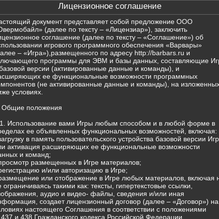
Лицензионное соглашение
астоящий документ представляет собой предложение ООО
Овермобайл» (далее по тексту – «Лицензиар»), заключить
ицензионное соглашение (далее по тексту – «Соглашение») об
спользовании игрового программного обеспечения «Варвары»
далее – «Игра»),размещенного по адресу http://barbars.ru и
ключающего программы для ЭВМ и базы данных, составляющие Иг
 базовой версии (активированные данные и команды), и
асширяющих ее функциональные возможности программных
омпонентов (не активированные данные и команды), на изложенны
иже условиях.
. Общие положения
.1. Использование вами Игры любым способом и в любой форме в
ределах ее объявленных функциональных возможностей, включая:
 загрузку в память пользовательского устройства базовой версии Иг
ли активация расширяющих ее функциональные возможности
анных и команд;
 просмотр размещенных в Игре материалов;
 регистрацию и/или авторизацию в Игре;
 размещение или отображение в Игре любых материалов, включая 
е ограничиваясь такими как: тексты, гипертекстовые ссылки,
зображения, аудио и видео- файлы, сведения и/или иная
нформация, создает лицензионный договор (далее – «Договор») на
словиях настоящего Соглашения в соответствии с положениями
т.437 и 438 Гражданского кодекса Российской Федерации.