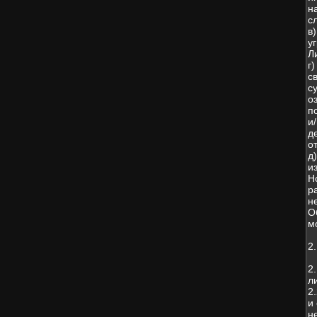
н
с
в
у
Л
г
с
с
о
п
и
д
о
д
и
Н
р
н
О
м
2
2
л
2
и
н