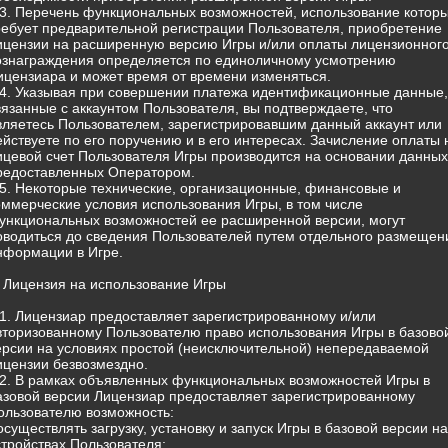
.3. Перечень функциональных возможностей, использование котор
ребует предварительной регистрации Пользователя, приобретение
ицензии на расширенную версию Игры и/или оплаты лицензионног
ознаграждения определяется по единоличному усмотрению
ицензиара и может время от времени изменяться.
.4. Указывая при совершении платежа идентификационные данные,
вязанные с аккаунтом Пользователя, вы подтверждаете, что
вляетесь Пользователем, зарегистрировавшим данный аккаунт или
ействуете по его поручению и в его интересах. Зачисление оплаты 
ицевой счет Пользователя Игры производится на основании данных
редоставленных Оператором.
.5. Некоторые технические, организационные, финансовые и
оммерческие условия использования Игры, в том числе
ункциональных возможностей ее расширенной версии, могут
оводиться до сведения Пользователей путем отдельного размещен
нформации в Игре.
. Лицензия на использование Игры
.1. Лицензиар предоставляет зарегистрированному и/или
вторизованному Пользователю право использования Игры в базово
ерсии на условиях простой (неисключительной) непередаваемой
ицензии безвозмездно.
.2. В рамках объявленных функциональных возможностей Игры в
азовой версии Лицензиар предоставляет зарегистрированному
ользователю возможность:
 осуществлять загрузку, установку и запуск Игры в базовой версии на
стройствах Пользователя;