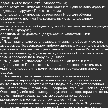
 создать в Игре персонажа и управлять им;
 использовать технические возможности Игры для обмена игровыми
редметами с другими Пользователями;
 использовать технические возможности Игры для обмена
ообщениями с другими Пользователями с использованием
строенного чата;
 размещать и читать сообщения других Пользователей на входящем
остав Игры форуме;
 совершать иные действия, допускаемые Обязательными
окументами.
.3. Лицензиар вправе устанавливать лимиты по объему и составу
азмещаемых Пользователем информационных материалов, а такж
водить иные технические ограничения использования Игры, которы
ремя от времени будут доводиться до сведения Пользователей в
орме и способом по выбору Лицензиара.
.4. Лицензия на использование расширенной версии Игры
редоставляется Пользователям на платной основе исключительно 
еланию Пользователя в целях ускорения прохождения игрового
роцесса.
.5. Внесение установленных платежей за использование
асширенной версии Игры возможно через одного из операторов,
казывающего Пользователю услуги подвижной радиотелефонной
вязи на территории Российской Федерации, стран СНГ или ЕС (дал
 "Оператор"), либо действующие на указанной территории платежн
истемы, принимающие денежные средства по договору с
ицензиаром или ее контрагентом (далее – «Партнер»).
.6. В рамках лицензии на расширенную версию Игры Лицензиар
редоставляет зарегистрированному Пользователю возможность: