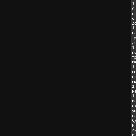
1
б
п
о
д
1
п
т
д
1
п
т
к
1
с
п
в
1
н
1
и
а
у
н
б
и
л
и