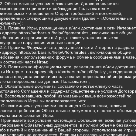
.2. Обязательным условием заключения Договора является
езоговорочное принятие и соблюдение Пользователем,
рименяемых к отношениям Сторон требований и положений,
пределенных следующими документами (далее – «Обязательные
окументы»):
.2.1. Правила Игры, размещенные и/или доступные в сети Интернет
о адресу: https://barbars.ru/help/0/gamesrules , включающие общие
ребования и ограничения в Игре, а также установленные за
опущенные нарушения игровые санкции;
.2.2. Правила Форума и чата, доступные в сети Интернет в разделе
о адресу: https://barbars.ru/help/0/forumrules , включающие общие
ребования к использованию форума и обмена сообщениями в чате,
ак составной части Игры;
.2.3. Политика конфиденциальности, размещенная и/или доступная
ети Интернет по адресу https://barbars.ru/help/0/policy , и содержащ
равила предоставления и использования персональной информаци
ключая персональные данные Пользователя;
.3. Обязательные документы составляю неотъемлемую часть
астоящего Соглашения и содержат существенные условия Договора
.4. Воспользовавшись любой из указанных выше возможностей по
спользованию Игры вы подтверждаете, что:
) Ознакомились с условиями настоящего Соглашения, включая
словия и требования Обязательных документов, в полном объеме 
ачала использования Игры.
) Принимаете все условия настоящего Соглашения, включая услов
 требования Обязательных документов, в полном объеме без каких
ибо изъятий и ограничений с Вашей стороны. Использование Игры 
ных условиях не допускается. Если вы не согласны с условиями