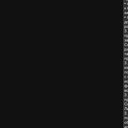
•
к
а
•
д
р
3
п
з
С
р
т
п
3
и
п
с
и
ф
в
3
п
С
Л
3
п
о
и