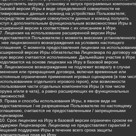
 осуществлять загрузку, установку и запуск программных компонент
 базовой версии Игры в виде определенной совокупности не
ктивированных данных и команд на устройствах Пользователя;
 посредством активации совокупности данных и команд получать
оступ к дополнительным функциональным возможностями Игры в
асширенной версии в соответствии с их описанием в Игре.
.7. Лицензия на использование расширенной версии Игры
редоставляется Пользователю с момента внесения установленного
а нее лицензионного вознаграждения на условиях настоящего
оглашения. С момента предоставления лицензии на использовани
асширенной версии Игры обязательства Лицензиара по договору н
акую версию считаются исполненными. Дальнейшее участие в Игре
родолжается на основе лицензии на Игру в базовой версии.
.8. Лицензионное вознаграждение не подлежит возврату в случае
зменения или прекращения договора, включая временные или
остоянные ограничения применения игровых сценариев (в том чис
 использованием отдельного игрового героя), или возможности
спользования части отдельных компонентов Игры (в том числе
орума и/или в чата), а равно расширяющих ее функциональных
озможностей.
.9. Права и способы использования Игры, в явном виде не
редоставленные / не разрешенные Пользователю по настоящему
оглашению, считаются не предоставленными / запрещенными
ицензиаром.
.10. Срок лицензии на Игру в базовой версии ограничен сроком ее
оддержки Лицензиаром. Лицензиар не предоставляет гарантий и
бещаний поддержки Игры в течение всего срока защиты
сключительных прав на Игру.