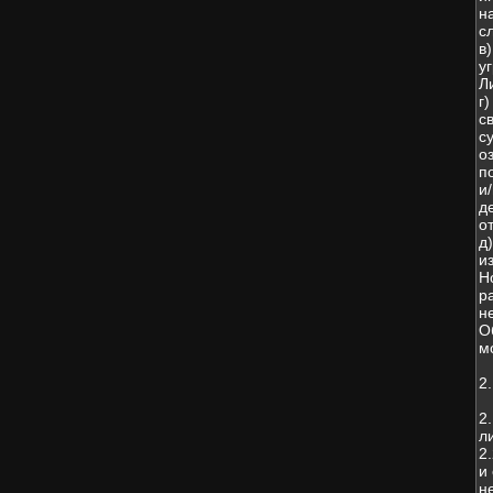
н
с
в
у
Л
г
с
с
о
п
и
д
о
д
и
Н
р
н
О
м
2
2
л
2
и
н