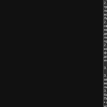
2
т
л
в
Л
2
с
я
д
л
п
2
к
ф
д
и
3
3
а
в
л
3
б
П
•
у