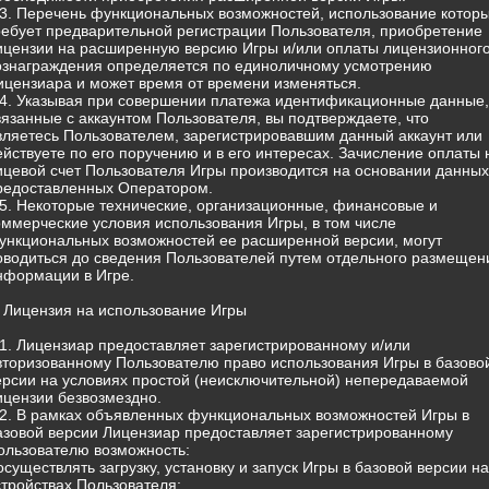
.3. Перечень функциональных возможностей, использование котор
ребует предварительной регистрации Пользователя, приобретение
ицензии на расширенную версию Игры и/или оплаты лицензионног
ознаграждения определяется по единоличному усмотрению
ицензиара и может время от времени изменяться.
.4. Указывая при совершении платежа идентификационные данные,
вязанные с аккаунтом Пользователя, вы подтверждаете, что
вляетесь Пользователем, зарегистрировавшим данный аккаунт или
ействуете по его поручению и в его интересах. Зачисление оплаты 
ицевой счет Пользователя Игры производится на основании данных
редоставленных Оператором.
.5. Некоторые технические, организационные, финансовые и
оммерческие условия использования Игры, в том числе
ункциональных возможностей ее расширенной версии, могут
оводиться до сведения Пользователей путем отдельного размещен
нформации в Игре.
. Лицензия на использование Игры
.1. Лицензиар предоставляет зарегистрированному и/или
вторизованному Пользователю право использования Игры в базово
ерсии на условиях простой (неисключительной) непередаваемой
ицензии безвозмездно.
.2. В рамках объявленных функциональных возможностей Игры в
азовой версии Лицензиар предоставляет зарегистрированному
ользователю возможность:
 осуществлять загрузку, установку и запуск Игры в базовой версии на
стройствах Пользователя;