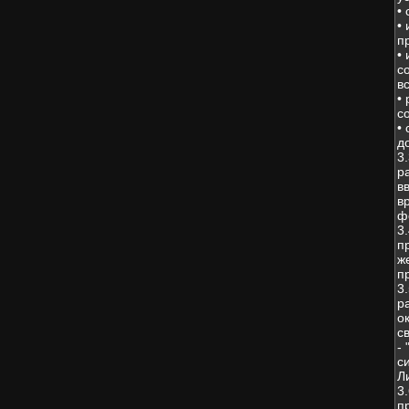
•
•
п
•
с
в
•
с
•
д
3
р
в
в
ф
3
п
ж
п
3
р
о
с
-
с
Л
3
п