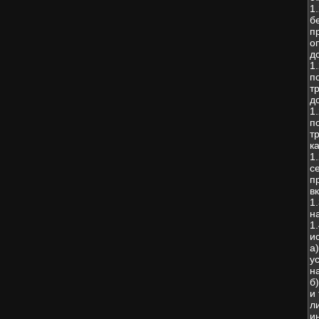
1
б
п
о
д
1
п
т
д
1
п
т
к
1
с
п
в
1
н
1
и
а
у
н
б
и
л
и