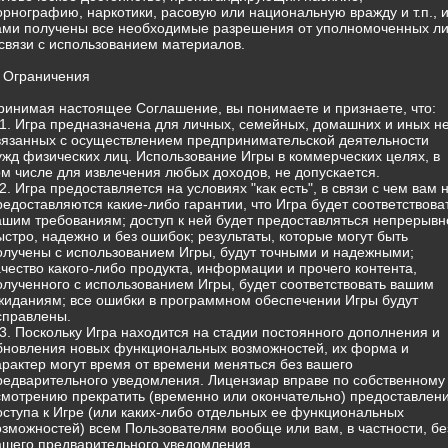
орнографию, наркотики, расовую или национальную вражду и т.п., 
ами получены все необходимые разрешения от уполномоченных л
 связи с использованием материалов.
. Ограничения
ринимая настоящее Соглашение, вы понимаете и признаете, что:
.1. Игра предназначена для личных, семейных, домашних и иных н
вязанных с осуществлением предпринимательской деятельности
ужд физических лиц. Использование Игры в коммерческих целях, в
ом числе для извлечения любых доходов, не допускается.
.2. Игра предоставляется на условиях "как есть", в связи с чем вам 
редоставляются какие-либо гарантии, что Игра будет соответствова
ашим требованиям; доступ к ней будет предоставляться непрерывн
ыстро, надежно и без ошибок; результаты, которые могут быть
олучены с использованием Игры, будут точными и надежными;
ачество какого-либо продукта, информации и прочего контента,
олученного с использованием Игры, будет соответствовать вашим
жиданиям; все ошибки в программном обеспечении Игры будут
справлены.
.3. Поскольку Игра находится на стадии постоянного дополнения и
бновления новых функциональных возможностей, их форма и
арактер могут время от времени меняться без вашего
редварительного уведомления. Лицензиар вправе по собственному
смотрению прекратить (временно или окончательно) предоставлен
оступа к Игре (или каких-либо отдельных ее функциональных
озможностей) всем Пользователям вообще или вам, в частности, бе
ашего предварительного уведомления.