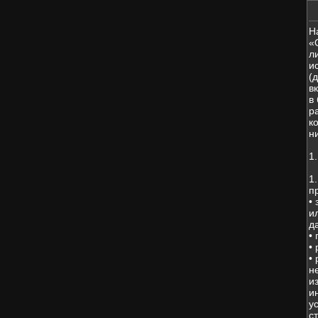
Н
«
л
и
(
в
в
р
к
н
1
1
п
•
и
д
•
•
•
н
и
и
у
с