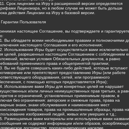
.11. Срок лицензии на Игру в расширенной версии определяется
арифами Лицензиара, но в любом случае не может быть дольше
рока действия Лицензии на Игру в базовой версии.
. Гарантии Пользователя
ринимая настоящее Соглашение, вы подтверждаете и гарантируете
о:
.1. Вы обладаете всеми необходимыми правами и полномочиями д
аключения настоящего Соглашения и его исполнения;
.2. Использование Игры будет осуществляться вами исключительно
ля целей, разрешенных настоящим Соглашением с соблюдением е
оложений, включая условия Обязательных документов, а равно
ребований применимого права и общепринятой практики;
.3. Вы не будете совершать каких-либо действий, которые вступают 
ротиворечие или препятствуют предоставлению Игры (или работе
оответствующего оборудования, сетей, или программного
беспечения, с помощью которых предоставляется Игра);
.4. Использование вами Игры для конкретных целей не нарушает
мущественных и/или личных неимущественных прав третьих, а рав
апретов и ограничений, установленных применимым правом, в
ключая без ограничения: авторские и смежные права, права на
оварные знаки, знаки обслуживания и наименования мест
роисхождения товаров, права на промышленные образцы, права н
спользование изображений людей, живых или умерших и т.д.;
.5. Размещаемые вами материалы или используемые вами назван
 сообщения не содержат информации и/или образов, оскорбляющи
еловеческое достоинство, пропагандирующих насилие,