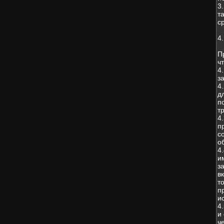
3
т
с
4
П
чт
4
з
4
д
п
т
4
п
с
о
4
и
з
в
т
п
и
4
и
ч