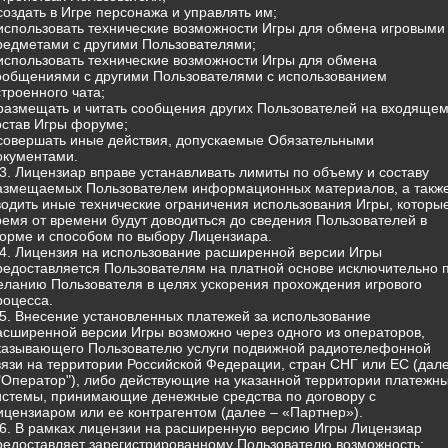
 создать в Игре персонажа и управлять им;
 использовать технические возможности Игры для обмена игровыми
редметами с другими Пользователями;
 использовать технические возможности Игры для обмена
ообщениями с другими Пользователями с использованием
строенного чата;
 размещать и читать сообщения других Пользователей на входящем
остав Игры форуме;
 совершать иные действия, допускаемые Обязательными
окументами.
.3. Лицензиар вправе устанавливать лимиты по объему и составу
азмещаемых Пользователем информационных материалов, а такж
водить иные технические ограничения использования Игры, которы
ремя от времени будут доводиться до сведения Пользователей в
орме и способом по выбору Лицензиара.
.4. Лицензия на использование расширенной версии Игры
редоставляется Пользователям на платной основе исключительно 
еланию Пользователя в целях ускорения прохождения игрового
роцесса.
.5. Внесение установленных платежей за использование
асширенной версии Игры возможно через одного из операторов,
казывающего Пользователю услуги подвижной радиотелефонной
вязи на территории Российской Федерации, стран СНГ или ЕС (дал
 "Оператор"), либо действующие на указанной территории платежн
истемы, принимающие денежные средства по договору с
ицензиаром или ее контрагентом (далее – «Партнер»).
.6. В рамках лицензии на расширенную версию Игры Лицензиар
редоставляет зарегистрированному Пользователю возможность: