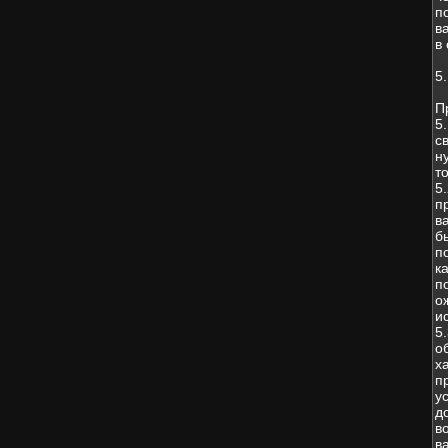
п
в
в
5
П
5
с
н
т
5
п
в
б
п
к
п
о
и
5
о
х
п
у
д
в
в