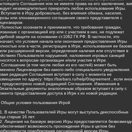
астоящего Соглашения или не имеете права на его заключение, ва
ледует незамедлительно прекратить любое использование Игры.
) Вступаете в Игру добровольно, без влияния обмана, насилия,
грозы или злонамеренного соглашения своего представителя с
ицензиаром.
) Полностью осознаете и принимаете, что требования граждан,
вязанные с организацией игр или с участием в них, не подлежат
удебной защите на основании ст.1062 ГК РФ. В частности, это
значает, что условия начала или окончания предоставления Игры
олностью или в части, регистрации в Игре, использования ее базов
/или расширенной версии, определения наличия или отсутствия в
ействиях Пользователя нарушений, наложения игровых санкций
тносятся к вопросам организации и/или участия в Игре.
) Соглашение (в том числе любая из его частей) может быть
зменено Лицензиаром без какого-либо специального уведомления.
овая редакция Соглашения вступает в силу с момента ее
азмещения по адресу: https://barbars.ru/help/0/agreement , если ино
е предусмотрено новой редакцией Соглашения. Изменения в
бязательные документы аналогичным образом вступают в силу с
омента предоставления доступа в Игре к их новой редакции.
. Общие условия пользования Игрой
.1. В качестве Пользователей Игры могут выступать дееспособные
ица старше 16 лет.
.2. Лицензия на базовую версию Игры предоставляется безвозмезд
 обеспечивает возможность прохождения Игры в целом без
еобходимости приобретения расширенной версии Игры.