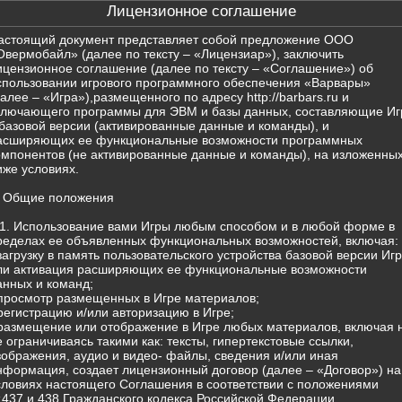
Лицензионное соглашение
астоящий документ представляет собой предложение ООО
Овермобайл» (далее по тексту – «Лицензиар»), заключить
ицензионное соглашение (далее по тексту – «Соглашение») об
спользовании игрового программного обеспечения «Варвары»
далее – «Игра»),размещенного по адресу http://barbars.ru и
ключающего программы для ЭВМ и базы данных, составляющие Иг
 базовой версии (активированные данные и команды), и
асширяющих ее функциональные возможности программных
омпонентов (не активированные данные и команды), на изложенны
иже условиях.
. Общие положения
.1. Использование вами Игры любым способом и в любой форме в
ределах ее объявленных функциональных возможностей, включая:
 загрузку в память пользовательского устройства базовой версии Иг
ли активация расширяющих ее функциональные возможности
анных и команд;
 просмотр размещенных в Игре материалов;
 регистрацию и/или авторизацию в Игре;
 размещение или отображение в Игре любых материалов, включая 
е ограничиваясь такими как: тексты, гипертекстовые ссылки,
зображения, аудио и видео- файлы, сведения и/или иная
нформация, создает лицензионный договор (далее – «Договор») на
словиях настоящего Соглашения в соответствии с положениями
т.437 и 438 Гражданского кодекса Российской Федерации.