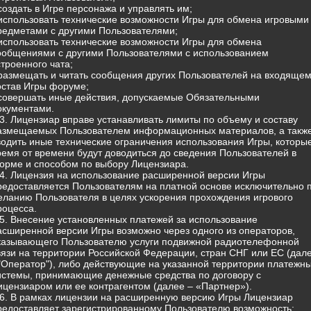
 создать в Игре персонажа и управлять им;
 использовать технические возможности Игры для обмена игровыми
редметами с другими Пользователями;
 использовать технические возможности Игры для обмена
ообщениями с другими Пользователями с использованием
строенного чата;
 размещать и читать сообщения других Пользователей на входящем
остав Игры форуме;
 совершать иные действия, допускаемые Обязательными
окументами.
.3. Лицензиар вправе устанавливать лимиты по объему и составу
азмещаемых Пользователем информационных материалов, а такж
водить иные технические ограничения использования Игры, которы
ремя от времени будут доводиться до сведения Пользователей в
орме и способом по выбору Лицензиара.
.4. Лицензия на использование расширенной версии Игры
редоставляется Пользователям на платной основе исключительно 
еланию Пользователя в целях ускорения прохождения игрового
роцесса.
.5. Внесение установленных платежей за использование
асширенной версии Игры возможно через одного из операторов,
казывающего Пользователю услуги подвижной радиотелефонной
вязи на территории Российской Федерации, стран СНГ или ЕС (дал
 "Оператор"), либо действующие на указанной территории платежн
истемы, принимающие денежные средства по договору с
ицензиаром или ее контрагентом (далее – «Партнер»).
.6. В рамках лицензии на расширенную версию Игры Лицензиар
редоставляет зарегистрированному Пользователю возможность: