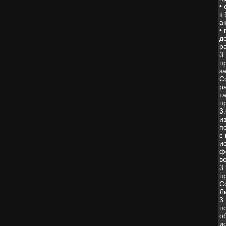
•
к
а
•
д
р
3
п
з
С
р
т
п
3
и
п
с
и
ф
в
3
п
С
Л
3
п
о
и