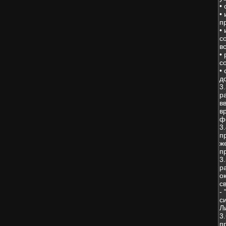
•
•
п
•
с
в
•
с
•
д
3
р
в
в
ф
3
п
ж
п
3
р
о
с
-
с
Л
3
п