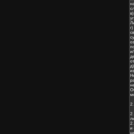
н
с
в
у
Л
г
с
с
о
п
и
д
о
д
и
Н
р
н
О
м
2
2
л
2
и
н