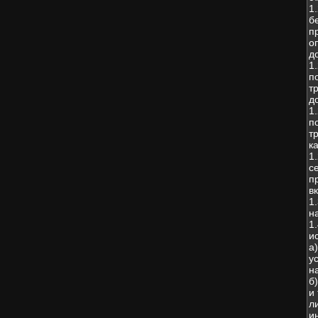
1
б
п
о
д
1
п
т
д
1
п
т
к
1
с
п
в
1
н
1
и
а
у
н
б
и
л
и