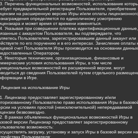
.3. Перечень функциональных возможностей, использование котор
ребует предварительной регистрации Пользователя, приобретение
ицензии на расширенную версию Игры и/или оплаты лицензионног
ознаграждения определяется по единоличному усмотрению
ицензиара и может время от времени изменяться.
.4. Указывая при совершении платежа идентификационные данные,
вязанные с аккаунтом Пользователя, вы подтверждаете, что
вляетесь Пользователем, зарегистрировавшим данный аккаунт или
ействуете по его поручению и в его интересах. Зачисление оплаты 
ицевой счет Пользователя Игры производится на основании данных
редоставленных Оператором.
.5. Некоторые технические, организационные, финансовые и
оммерческие условия использования Игры, в том числе
ункциональных возможностей ее расширенной версии, могут
оводиться до сведения Пользователей путем отдельного размещен
нформации в Игре.
. Лицензия на использование Игры
.1. Лицензиар предоставляет зарегистрированному и/или
вторизованному Пользователю право использования Игры в базово
ерсии на условиях простой (неисключительной) непередаваемой
ицензии безвозмездно.
.2. В рамках объявленных функциональных возможностей Игры в
азовой версии Лицензиар предоставляет зарегистрированному
ользователю возможность:
 осуществлять загрузку, установку и запуск Игры в базовой версии на
стройствах Пользователя;