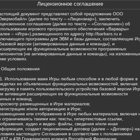
Лицензионное соглашение
астоящий документ представляет собой предложение ООО
Овермобайл» (далее по тексту – «Лицензиар»), заключить
ицензионное соглашение (далее по тексту – «Соглашение») об
спользовании игрового программного обеспечения «Варвары»
далее – «Игра»),размещенного по адресу http://barbars.ru и
ключающего программы для ЭВМ и базы данных, составляющие Иг
 базовой версии (активированные данные и команды), и
асширяющих ее функциональные возможности программных
омпонентов (не активированные данные и команды), на изложенны
иже условиях.
. Общие положения
.1. Использование вами Игры любым способом и в любой форме в
ределах ее объявленных функциональных возможностей, включая:
 загрузку в память пользовательского устройства базовой версии Иг
ли активация расширяющих ее функциональные возможности
анных и команд;
 просмотр размещенных в Игре материалов;
 регистрацию и/или авторизацию в Игре;
 размещение или отображение в Игре любых материалов, включая 
е ограничиваясь такими как: тексты, гипертекстовые ссылки,
зображения, аудио и видео- файлы, сведения и/или иная
нформация, создает лицензионный договор (далее – «Договор») на
словиях настоящего Соглашения в соответствии с положениями
т.437 и 438 Гражданского кодекса Российской Федерации.