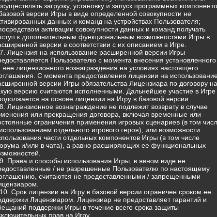
 осуществлять загрузку, установку и запуск программных компонент
 базовой версии Игры в виде определенной совокупности не
ктивированных данных и команд на устройствах Пользователя;
 посредством активации совокупности данных и команд получать
оступ к дополнительным функциональным возможностями Игры в
асширенной версии в соответствии с их описанием в Игре.
.7. Лицензия на использование расширенной версии Игры
редоставляется Пользователю с момента внесения установленного
а нее лицензионного вознаграждения на условиях настоящего
оглашения. С момента предоставления лицензии на использовани
асширенной версии Игры обязательства Лицензиара по договору н
акую версию считаются исполненными. Дальнейшее участие в Игре
родолжается на основе лицензии на Игру в базовой версии.
.8. Лицензионное вознаграждение не подлежит возврату в случае
зменения или прекращения договора, включая временные или
остоянные ограничения применения игровых сценариев (в том чис
 использованием отдельного игрового героя), или возможности
спользования части отдельных компонентов Игры (в том числе
орума и/или в чата), а равно расширяющих ее функциональных
озможностей.
.9. Права и способы использования Игры, в явном виде не
редоставленные / не разрешенные Пользователю по настоящему
оглашению, считаются не предоставленными / запрещенными
ицензиаром.
.10. Срок лицензии на Игру в базовой версии ограничен сроком ее
оддержки Лицензиаром. Лицензиар не предоставляет гарантий и
бещаний поддержки Игры в течение всего срока защиты
сключительных прав на Игру.