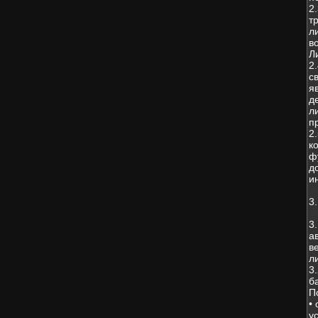
2
т
л
в
Л
2
с
я
д
л
п
2
к
ф
д
и
3
3
а
в
л
3
б
П
•
у