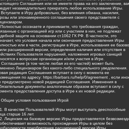
астоящего Соглашения или не имеете права на его заключение, ва
ледует незамедлительно прекратить любое использование Игры.
) Вступаете в Игру добровольно, без влияния обмана, насилия,
грозы или злонамеренного соглашения своего представителя с
ицензиаром.
) Полностью осознаете и принимаете, что требования граждан,
вязанные с организацией игр или с участием в них, не подлежат
удебной защите на основании ст.1062 ГК РФ. В частности, это
значает, что условия начала или окончания предоставления Игры
олностью или в части, регистрации в Игре, использования ее базов
/или расширенной версии, определения наличия или отсутствия в
ействиях Пользователя нарушений, наложения игровых санкций
тносятся к вопросам организации и/или участия в Игре.
) Соглашение (в том числе любая из его частей) может быть
зменено Лицензиаром без какого-либо специального уведомления.
овая редакция Соглашения вступает в силу с момента ее
азмещения по адресу: https://barbars.ru/help/0/agreement , если ино
е предусмотрено новой редакцией Соглашения. Изменения в
бязательные документы аналогичным образом вступают в силу с
омента предоставления доступа в Игре к их новой редакции.
. Общие условия пользования Игрой
.1. В качестве Пользователей Игры могут выступать дееспособные
ица старше 16 лет.
.2. Лицензия на базовую версию Игры предоставляется безвозмезд
 обеспечивает возможность прохождения Игры в целом без
еобходимости приобретения расширенной версии Игры.