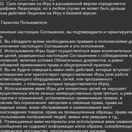
.11. Срок лицензии на Игру в расширенной версии определяется
арифами Лицензиара, но в любом случае не может быть дольше
рока действия Лицензии на Игру в базовой версии.
. Гарантии Пользователя
ринимая настоящее Соглашение, вы подтверждаете и гарантируете
о:
.1. Вы обладаете всеми необходимыми правами и полномочиями д
аключения настоящего Соглашения и его исполнения;
.2. Использование Игры будет осуществляться вами исключительно
ля целей, разрешенных настоящим Соглашением с соблюдением е
оложений, включая условия Обязательных документов, а равно
ребований применимого права и общепринятой практики;
.3. Вы не будете совершать каких-либо действий, которые вступают 
ротиворечие или препятствуют предоставлению Игры (или работе
оответствующего оборудования, сетей, или программного
беспечения, с помощью которых предоставляется Игра);
.4. Использование вами Игры для конкретных целей не нарушает
мущественных и/или личных неимущественных прав третьих, а рав
апретов и ограничений, установленных применимым правом, в
ключая без ограничения: авторские и смежные права, права на
оварные знаки, знаки обслуживания и наименования мест
роисхождения товаров, права на промышленные образцы, права н
спользование изображений людей, живых или умерших и т.д.;
.5. Размещаемые вами материалы или используемые вами назван
 сообщения не содержат информации и/или образов, оскорбляющи
еловеческое достоинство, пропагандирующих насилие,