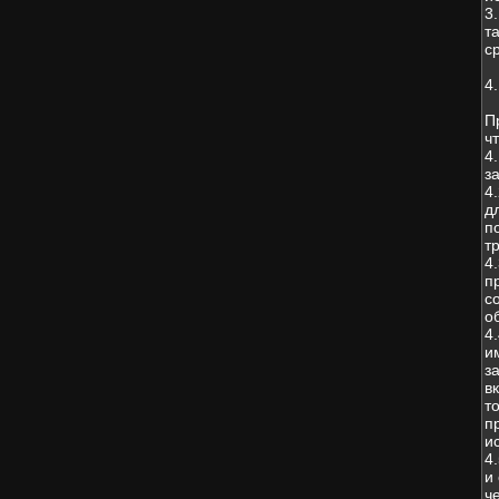
3
т
с
4
П
чт
4
з
4
д
п
т
4
п
с
о
4
и
з
в
т
п
и
4
и
ч