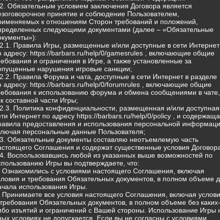
.2. Обязательным условием заключения Договора является
езоговорочное принятие и соблюдение Пользователем,
рименяемых к отношениям Сторон требований и положений,
пределенных следующими документами (далее – «Обязательные
окументы»):
.2.1. Правила Игры, размещенные и/или доступные в сети Интернет
о адресу: https://barbars.ru/help/0/gamesrules , включающие общие
ребования и ограничения в Игре, а также установленные за
опущенные нарушения игровые санкции;
.2.2. Правила Форума и чата, доступные в сети Интернет в разделе
о адресу: https://barbars.ru/help/0/forumrules , включающие общие
ребования к использованию форума и обмена сообщениями в чате,
ак составной части Игры;
.2.3. Политика конфиденциальности, размещенная и/или доступная
ети Интернет по адресу https://barbars.ru/help/0/policy , и содержащ
равила предоставления и использования персональной информаци
ключая персональные данные Пользователя;
.3. Обязательные документы составляю неотъемлемую часть
астоящего Соглашения и содержат существенные условия Договора
.4. Воспользовавшись любой из указанных выше возможностей по
спользованию Игры вы подтверждаете, что:
) Ознакомились с условиями настоящего Соглашения, включая
словия и требования Обязательных документов, в полном объеме 
ачала использования Игры.
) Принимаете все условия настоящего Соглашения, включая услов
 требования Обязательных документов, в полном объеме без каких
ибо изъятий и ограничений с Вашей стороны. Использование Игры 
ных условиях не допускается. Если вы не согласны с условиями