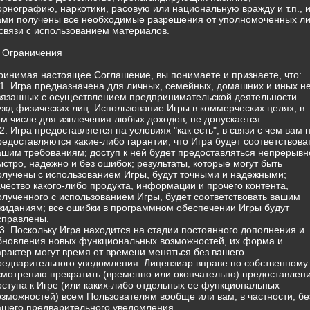
орнографию, наркотики, расовую или национальную вражду и т.п., 
ами получены все необходимые разрешения от уполномоченных л
 связи с использованием материалов.
. Ограничения
ринимая настоящее Соглашение, вы понимаете и признаете, что:
.1. Игра предназначена для личных, семейных, домашних и иных н
вязанных с осуществлением предпринимательской деятельности
ужд физических лиц. Использование Игры в коммерческих целях, в
ом числе для извлечения любых доходов, не допускается.
.2. Игра предоставляется на условиях "как есть", в связи с чем вам 
редоставляются какие-либо гарантии, что Игра будет соответствова
ашим требованиям; доступ к ней будет предоставляться непрерывн
ыстро, надежно и без ошибок; результаты, которые могут быть
олучены с использованием Игры, будут точными и надежными;
ачество какого-либо продукта, информации и прочего контента,
олученного с использованием Игры, будет соответствовать вашим
жиданиям; все ошибки в программном обеспечении Игры будут
справлены.
.3. Поскольку Игра находится на стадии постоянного дополнения и
бновления новых функциональных возможностей, их форма и
арактер могут время от времени меняться без вашего
редварительного уведомления. Лицензиар вправе по собственному
смотрению прекратить (временно или окончательно) предоставлен
оступа к Игре (или каких-либо отдельных ее функциональных
озможностей) всем Пользователям вообще или вам, в частности, бе
ашего предварительного уведомления.