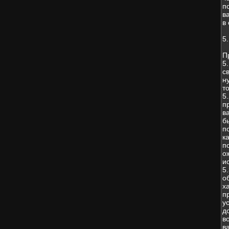
п
в
в
5
П
5
с
н
т
5
п
в
б
п
к
п
о
и
5
о
х
п
у
д
в
в