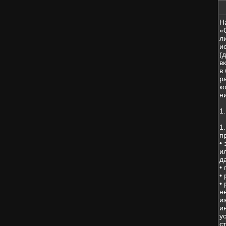
Н
«
л
и
(
в
в
р
к
н
1
1
п
•
и
д
•
•
•
н
и
и
у
с