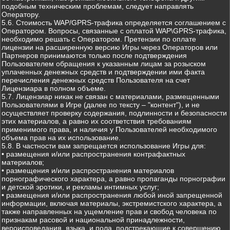
подобным техническим проблемам, следует направлять
Оператору.
5.6. Стоимость WAP/GPRS-трафика определяется соглашением с
Оператором. Вопросы, связанные с оплатой WAP\GPRS-трафика,
необходимо решать с Оператором. Претензии по оплате
лицензии на расширенную версию Игры через Операторов или
Партнеров принимаются только после подтверждения
Пользователем обращения к указанным лицам за розыском
уплаченных денежных средств и подтверждении ими факта
перечисления денежных средств Пользователя на счет
Лицензиара в полном объеме.
5.7. Лицензиар никак не связан с материалами, размещенными
Пользователями в Игре (далее по тексту – "контент"), и не
осуществляет проверку содержания, подлинности и безопасности
этих материалов, а равно их соответствия требованиям
применимого права, и наличия у Пользователей необходимого
объема прав на их использование.
5.8. В частности вам запрещается использование Игры для:
• размещения и/или распространения контрафактных
материалов;
• размещения и/или распространения материалов
порнографического характера, а равно пропаганды порнографии
и детской эротики, и рекламы интимных услуг;
• размещения и/или распространения любой иной запрещенной
информации, включая материалы, экстремистского характера, а
также направленных на ущемление прав и свобод человека по
признакам расовой и национальной принадлежности,
вероисповедания, языка, и пола, подстрекающие к совершению