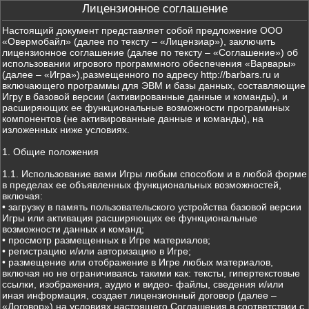
Лицензионное соглашение
Настоящий документ представляет собой предложение ООО
«Овермобайл» (далее по тексту – «Лицензиар»), заключить
лицензионное соглашение (далее по тексту – «Соглашение») об
использовании игрового программного обеспечения «Варвары»
(далее – «Игра»),размещенного по адресу http://barbars.ru и
включающего программы для ЭВМ и базы данных, составляющие
Игру в базовой версии (активированные данные и команды), и
расширяющих ее функциональные возможности программных
компонентов (не активированные данные и команды), на
изложенных ниже условиях.
1. Общие положения
1.1. Использование вами Игры любым способом и в любой форме
в пределах ее объявленных функциональных возможностей,
включая:
• загрузку в память пользовательского устройства базовой версии
Игры или активация расширяющих ее функциональные
возможности данных и команд;
• просмотр размещенных в Игре материалов;
• регистрацию и/или авторизацию в Игре;
• размещение или отображение в Игре любых материалов,
включая но не ограничиваясь такими как: тексты, гипертекстовые
ссылки, изображения, аудио и видео- файлы, сведения и/или
иная информация, создает лицензионный договор (далее –
«Договор») на условиях настоящего Соглашения в соответствии с