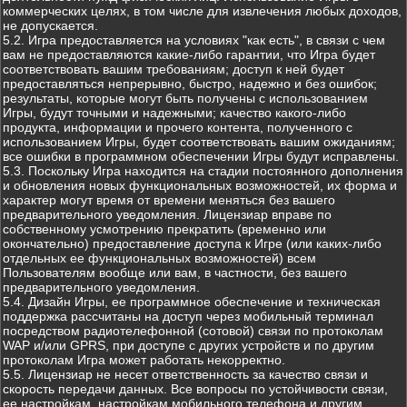
коммерческих целях, в том числе для извлечения любых доходов,
не допускается.
5.2. Игра предоставляется на условиях "как есть", в связи с чем
вам не предоставляются какие-либо гарантии, что Игра будет
соответствовать вашим требованиям; доступ к ней будет
предоставляться непрерывно, быстро, надежно и без ошибок;
результаты, которые могут быть получены с использованием
Игры, будут точными и надежными; качество какого-либо
продукта, информации и прочего контента, полученного с
использованием Игры, будет соответствовать вашим ожиданиям;
все ошибки в программном обеспечении Игры будут исправлены.
5.3. Поскольку Игра находится на стадии постоянного дополнения
и обновления новых функциональных возможностей, их форма и
характер могут время от времени меняться без вашего
предварительного уведомления. Лицензиар вправе по
собственному усмотрению прекратить (временно или
окончательно) предоставление доступа к Игре (или каких-либо
отдельных ее функциональных возможностей) всем
Пользователям вообще или вам, в частности, без вашего
предварительного уведомления.
5.4. Дизайн Игры, ее программное обеспечение и техническая
поддержка рассчитаны на доступ через мобильный терминал
посредством радиотелефонной (сотовой) связи по протоколам
WAP и/или GPRS, при доступе с других устройств и по другим
протоколам Игра может работать некорректно.
5.5. Лицензиар не несет ответственность за качество связи и
скорость передачи данных. Все вопросы по устойчивости связи,
ее настройкам, настройкам мобильного телефона и другим