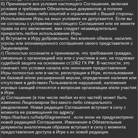
б) Принимаете все условия настоящего Соглашения, включая
условия и требования Обязательных документов, в полном
объеме без каких-либо изъятий и ограничений с Вашей стороны.
Использование Игры на иных условиях не допускается. Если вы
не согласны с условиями настоящего Соглашения или не имеете
права на его заключение, вам следует незамедлительно
прекратить любое использование Игры.
в) Вступаете в Игру добровольно, без влияния обмана, насилия,
угрозы или злонамеренного соглашения своего представителя с
Лицензиаром.
г) Полностью осознаете и принимаете, что требования граждан,
связанные с организацией игр или с участием в них, не подлежат
судебной защите на основании ст.1062 ГК РФ. В частности, это
означает, что условия начала или окончания предоставления
Игры полностью или в части, регистрации в Игре, использования
ее базовой и/или расширенной версии, определения наличия или
отсутствия в действиях Пользователя нарушений, наложения
игровых санкций относятся к вопросам организации и/или участия
в Игре.
д) Соглашение (в том числе любая из его частей) может быть
изменено Лицензиаром без какого-либо специального
уведомления. Новая редакция Соглашения вступает в силу с
момента ее размещения по адресу:
https://barbars.ru/help/0/agreement , если иное не предусмотрено
новой редакцией Соглашения. Изменения в Обязательные
документы аналогичным образом вступают в силу с момента
предоставления доступа в Игре к их новой редакции.