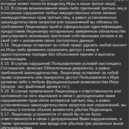
которые может понести владелец Игры и иные третьи лица).
5.13. В случае возникновения каких-либо претензий третьих лиц в
отношении нарушения любых имущественных и/или личных
неимущественных прав третьих лиц, а равно установленных
законодательством запретов или ограничений вы обязаны по
требованию Лицензиара пройти официальную идентификацию,
предоставив Лицензиару нотариально заверенное обязательство
урегулировать возникшие претензии собственными силами и за
свой счет с указанием своих паспортных данных.
5.14. Лицензиар оставляет за собой право удалить любой контент
из Игры либо временно ограничить доступ к нему в
одностороннем порядке без объяснения причин и выплаты
компенсации.
5.15. В случае нарушений Пользователем условий настоящего
Соглашения, включая Обязательные документы, а равно
требований законодательства, Лицензиар оставляет за собой
право ограничить или прекратить доступ Пользователя к Игре
целиком либо к любым функциональным возможностям Игры
(форум, чат, файловый архив и т.п.).
5.16. В случае привлечения Лицензиара к ответственности или
наложения на него взыскания в связи с допущенными вами
нарушениями прав и/или интересов третьих лиц, а равно
установленных законодательством запретов или ограничений, вы
обязаны в полном объеме возместить убытки Лицензиара.
5.17. Лицензиар устраняется от какой бы то ни было
ответственности в связи с допущенными Вами нарушениями, а
также причинением вам вреда или убытков при указанных выше
обстоятельствах.