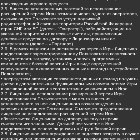
прохождения игрового процесса.
3.5. Внесение установленных платежей за использование
расширенной версии Игры возможно через одного из операторов,
оказывающего Пользователю услуги подвижной
радиотелефонной связи на территории Российской Федерации,
стран СНГ или ЕС (далее - "Оператор"), либо действующие на
указанной территории платежные системы, принимающие
денежные средства по договору с Лицензиаром или ее
контрагентом (далее – «Партнер»).
3.6. В рамках лицензии на расширенную версию Игры Лицензиар
предоставляет зарегистрированному Пользователю возможность:
• осуществлять загрузку, установку и запуск программных
компонентов к базовой версии Игры в виде определенной
совокупности не активированных данных и команд на устройствах
Пользователя;
• посредством активации совокупности данных и команд получать
доступ к дополнительным функциональным возможностями Игры
в расширенной версии в соответствии с их описанием в Игре.
3.7. Лицензия на использование расширенной версии Игры
предоставляется Пользователю с момента внесения
установленного за нее лицензионного вознаграждения на
условиях настоящего Соглашения. С момента предоставления
лицензии на использование расширенной версии Игры
обязательства Лицензиара по договору на такую версию
считаются исполненными. Дальнейшее участие в Игре
продолжается на основе лицензии на Игру в базовой версии.
3.8. Лицензионное вознаграждение не подлежит возврату в случае
изменения или прекращения договора, включая временные или