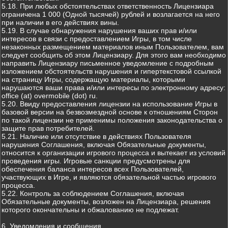
5.18. При любых обстоятельствах ответственность Лицензиара
ограничена 1 000 (Одной тысячей) рублей и возлагается на него
при наличии в его действиях вины.
5.19. В случае обнаружения нарушения ваших прав и/или
интересов в связи с предоставлением Игры, в том числе
незаконных размещением материалов иным Пользователем, вам
следует сообщить об этом Лицензиару. Для этого вам необходимо
направить Лицензиару письменное уведомление с подробным
изложением обстоятельств нарушения и гипертекстовой ссылкой
на страницу Игры, содержащую материалы, которыми
нарушаются ваши права и/или интересы по электронному адресу:
office (at) overmobile (dot) ru.
5.20. Ввиду предоставления лицензии на использование Игры в
базовой версии на безвозмездной основе к отношениям Сторон
по такой лицензии не применимы положения законодательства о
защите прав потребителей.
5.21. Наличие или отсутствие в действиях Пользователя
нарушения Соглашения, включая Обязательные документы,
относится к организации игрового процесса и вытекает из условий
проведения игры. Игровые санкции предусмотрены для
обеспечения баланса интересов всех Пользователей,
участвующих в Игре, и являются обязательной частью игрового
процесса.
5.22. Контроль за соблюдением Соглашения, включая
Обязательные документы, возложен на Лицензиара, решения
которого окончательны и обжалованию не подлежат.
6. Уведомления и сообщения