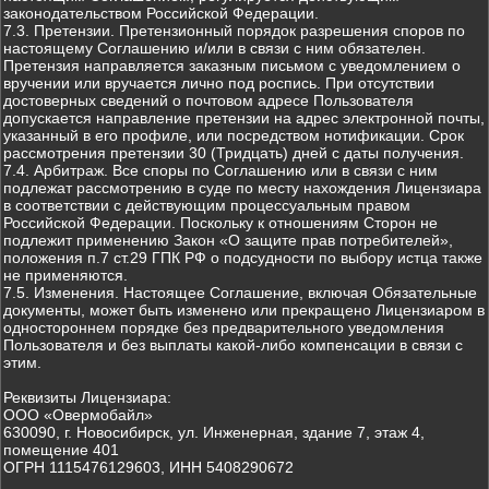
законодательством Российской Федерации.
7.3. Претензии. Претензионный порядок разрешения споров по
настоящему Соглашению и/или в связи с ним обязателен.
Претензия направляется заказным письмом с уведомлением о
вручении или вручается лично под роспись. При отсутствии
достоверных сведений о почтовом адресе Пользователя
допускается направление претензии на адрес электронной почты,
указанный в его профиле, или посредством нотификации. Срок
рассмотрения претензии 30 (Тридцать) дней с даты получения.
7.4. Арбитраж. Все споры по Соглашению или в связи с ним
подлежат рассмотрению в суде по месту нахождения Лицензиара
в соответствии с действующим процессуальным правом
Российской Федерации. Поскольку к отношениям Сторон не
подлежит применению Закон «О защите прав потребителей»,
положения п.7 ст.29 ГПК РФ о подсудности по выбору истца также
не применяются.
7.5. Изменения. Настоящее Соглашение, включая Обязательные
документы, может быть изменено или прекращено Лицензиаром в
одностороннем порядке без предварительного уведомления
Пользователя и без выплаты какой-либо компенсации в связи с
этим.
Реквизиты Лицензиара:
ООО «Овермобайл»
630090, г. Новосибирск, ул. Инженерная, здание 7, этаж 4,
помещение 401
ОГРН 1115476129603, ИНН 5408290672