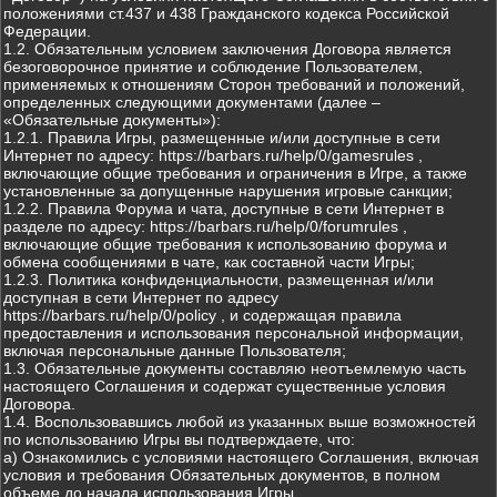
положениями ст.437 и 438 Гражданского кодекса Российской
Федерации.
1.2. Обязательным условием заключения Договора является
безоговорочное принятие и соблюдение Пользователем,
применяемых к отношениям Сторон требований и положений,
определенных следующими документами (далее –
«Обязательные документы»):
1.2.1. Правила Игры, размещенные и/или доступные в сети
Интернет по адресу: https://barbars.ru/help/0/gamesrules ,
включающие общие требования и ограничения в Игре, а также
установленные за допущенные нарушения игровые санкции;
1.2.2. Правила Форума и чата, доступные в сети Интернет в
разделе по адресу: https://barbars.ru/help/0/forumrules ,
включающие общие требования к использованию форума и
обмена сообщениями в чате, как составной части Игры;
1.2.3. Политика конфиденциальности, размещенная и/или
доступная в сети Интернет по адресу
https://barbars.ru/help/0/policy , и содержащая правила
предоставления и использования персональной информации,
включая персональные данные Пользователя;
1.3. Обязательные документы составляю неотъемлемую часть
настоящего Соглашения и содержат существенные условия
Договора.
1.4. Воспользовавшись любой из указанных выше возможностей
по использованию Игры вы подтверждаете, что:
а) Ознакомились с условиями настоящего Соглашения, включая
условия и требования Обязательных документов, в полном
объеме до начала использования Игры.