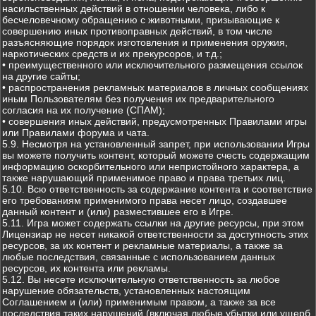
насильственных действий в отношении человека, либо к
бесчеловечному обращению с животными, призывающие к
совершению иных противоправных действий, в том числе
разъясняющие порядок изготовления и применения оружия,
наркотических средств и их прекурсоров, и т.д.;
• преимущественного или исключительного размещения ссылок
на другие сайты;
• распространения рекламных материалов в личных сообщениях
иным Пользователям без получения их предварительного
согласия на их получение (СПАМ);
• совершения иных действий, предусмотренных Правилами игры
или Правилами форума и чата.
5.9. Несмотря на установленный запрет, при использовании Игры
вы можете получить контент, который можете счесть содержащим
информацию оскорбительного или непристойного характера, а
также нарушающий применимое право и права третьих лиц.
5.10. Всю ответственность за содержание контента и соответствие
его требованиям применимого права несет лицо, создавшее
данный контент и (или) разместившее его в Игре.
5.11. Игра может содержать ссылки на другие ресурсы, при этом
Лицензиар не несет никакой ответственности за доступность этих
ресурсов, за их контент и рекламные материалы, а также за
любые последствия, связанные с использованием данных
ресурсов, их контента или рекламы.
5.12. Вы несете исключительную ответственность за любое
нарушение обязательств, установленных настоящим
Соглашением и (или) применимым правом, а также за все
последствия таких нарушений (включая любые убытки или ущерб,