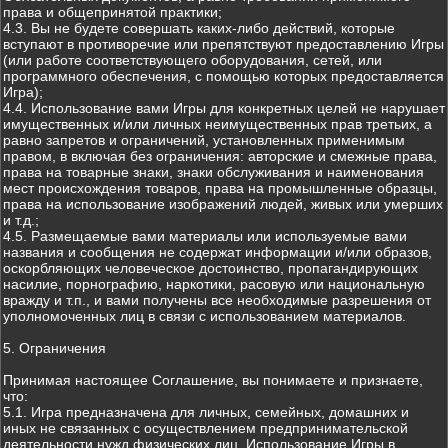
права и общепринятой практики;
4.3. Вы не будете совершать каких-либо действий, которые
вступают в противоречие или препятствуют предоставлению Игры
(или работе соответствующего оборудования, сетей, или
программного обеспечения, с помощью которых предоставляется
Игра);
4.4. Использование вами Игры для конкретных целей не нарушает
имущественных и/или личных неимущественных прав третьих, а
равно запретов и ограничений, установленных применимым
правом, в включая без ограничения: авторские и смежные права,
права на товарные знаки, знаки обслуживания и наименования
мест происхождения товаров, права на промышленные образцы,
права на использование изображений людей, живых или умерших
и т.д.;
4.5. Размещаемые вами материалы или используемые вами
названия и сообщения не содержат информации и/или образов,
оскорбляющих человеческое достоинство, пропагандирующих
насилие, порнографию, наркотики, расовую или национальную
вражду и т.п., и вами получены все необходимые разрешения от
уполномоченных лиц в связи с использованием материалов.
5. Ограничения
Принимая настоящее Соглашение, вы понимаете и признаете,
что:
5.1. Игра предназначена для личных, семейных, домашних и
иных не связанных с осуществлением предпринимательской
деятельности нужд физических лиц. Использование Игры в