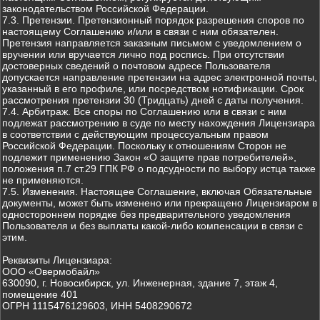
законодательством Российской Федерации.
7.3. Претензии. Претензионный порядок разрешения споров по
настоящему Соглашению и/или в связи с ним обязателен.
Претензия направляется заказным письмом с уведомлением о
вручении или вручается лично под роспись. При отсутствии
достоверных сведений о почтовом адресе Пользователя
допускается направление претензии на адрес электронной почты,
указанный в его профиле, или посредством нотификации. Срок
рассмотрения претензии 30 (Тридцать) дней с даты получения.
7.4. Арбитраж. Все споры по Соглашению или в связи с ним
подлежат рассмотрению в суде по месту нахождения Лицензиара
в соответствии с действующим процессуальным правом
Российской Федерации. Поскольку к отношениям Сторон не
подлежит применению Закон «О защите прав потребителей»,
положения п.7 ст.29 ГПК РФ о подсудности по выбору истца также
не применяются.
7.5. Изменения. Настоящее Соглашение, включая Обязательные
документы, может быть изменено или прекращено Лицензиаром в
одностороннем порядке без предварительного уведомления
Пользователя и без выплаты какой-либо компенсации в связи с
этим.
Реквизиты Лицензиара:
ООО «Овермобайл»
630090, г. Новосибирск, ул. Инженерная, здание 7, этаж 4,
помещение 401
ОГРН 1115476129603, ИНН 5408290672