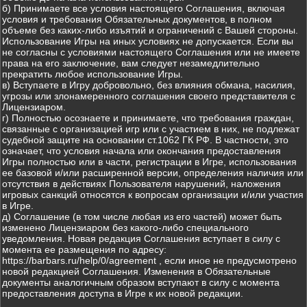
б) Принимаете все условия настоящего Соглашения, включая
условия и требования Обязательных документов, в полном
объеме без каких-либо изъятий и ограничений с Вашей стороны.
Использование Игры на иных условиях не допускается. Если вы
не согласны с условиями настоящего Соглашения или не имеете
права на его заключение, вам следует незамедлительно
прекратить любое использование Игры.
в) Вступаете в Игру добровольно, без влияния обмана, насилия,
угрозы или злонамеренного соглашения своего представителя с
Лицензиаром.
г) Полностью осознаете и принимаете, что требования граждан,
связанные с организацией игр или с участием в них, не подлежат
судебной защите на основании ст.1062 ГК РФ. В частности, это
означает, что условия начала или окончания предоставления
Игры полностью или в части, регистрации в Игре, использования
ее базовой и/или расширенной версии, определения наличия или
отсутствия в действиях Пользователя нарушений, наложения
игровых санкций относятся к вопросам организации и/или участия
в Игре.
д) Соглашение (в том числе любая из его частей) может быть
изменено Лицензиаром без какого-либо специального
уведомления. Новая редакция Соглашения вступает в силу с
момента ее размещения по адресу:
https://barbars.ru/help/0/agreement , если иное не предусмотрено
новой редакцией Соглашения. Изменения в Обязательные
документы аналогичным образом вступают в силу с момента
предоставления доступа в Игре к их новой редакции.