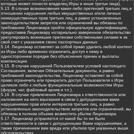
которые может понести владелец Игры и иные третьи лица).
5.13. В случае возникновения каких-либо претензий третьих лиц в
отношении нарушения любых имущественных и/или личных
неимущественных прав третьих лиц, а равно установленных
законодательством запретов или ограничений вы обязаны по
требованию Лицензиара пройти официальную идентификацию,
предоставив Лицензиару нотариально заверенное обязательство
урегулировать возникшие претензии собственными силами и за
свой счет с указанием своих паспортных данных.
5.14. Лицензиар оставляет за собой право удалить любой контент
из Игры либо временно ограничить доступ к нему в
одностороннем порядке без объяснения причин и выплаты
компенсации.
5.15. В случае нарушений Пользователем условий настоящего
Соглашения, включая Обязательные документы, а равно
требований законодательства, Лицензиар оставляет за собой
право ограничить или прекратить доступ Пользователя к Игре
целиком либо к любым функциональным возможностям Игры
(форум, чат, файловый архив и т.п.).
5.16. В случае привлечения Лицензиара к ответственности или
наложения на него взыскания в связи с допущенными вами
нарушениями прав и/или интересов третьих лиц, а равно
установленных законодательством запретов или ограничений, вы
обязаны в полном объеме возместить убытки Лицензиара.
5.17. Лицензиар устраняется от какой бы то ни было
ответственности в связи с допущенными Вами нарушениями, а
также причинением вам вреда или убытков при указанных выше
обстоятельствах.