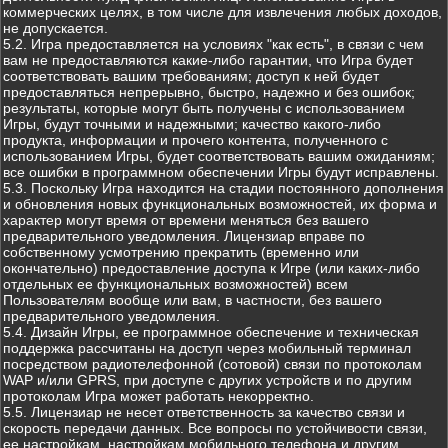
коммерческих целях, в том числе для извлечения любых доходов,
не допускается.
5.2. Игра предоставляется на условиях "как есть", в связи с чем
вам не предоставляются какие-либо гарантии, что Игра будет
соответствовать вашим требованиям; доступ к ней будет
предоставляться непрерывно, быстро, надежно и без ошибок;
результаты, которые могут быть получены с использованием
Игры, будут точными и надежными; качество какого-либо
продукта, информации и прочего контента, полученного с
использованием Игры, будет соответствовать вашим ожиданиям;
все ошибки в программном обеспечении Игры будут исправлены.
5.3. Поскольку Игра находится на стадии постоянного дополнения
и обновления новых функциональных возможностей, их форма и
характер могут время от времени меняться без вашего
предварительного уведомления. Лицензиар вправе по
собственному усмотрению прекратить (временно или
окончательно) предоставление доступа к Игре (или каких-либо
отдельных ее функциональных возможностей) всем
Пользователям вообще или вам, в частности, без вашего
предварительного уведомления.
5.4. Дизайн Игры, ее программное обеспечение и техническая
поддержка рассчитаны на доступ через мобильный терминал
посредством радиотелефонной (сотовой) связи по протоколам
WAP и/или GPRS, при доступе с других устройств и по другим
протоколам Игра может работать некорректно.
5.5. Лицензиар не несет ответственность за качество связи и
скорость передачи данных. Все вопросы по устойчивости связи,
ее настройкам, настройкам мобильного телефона и другим