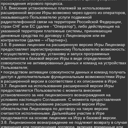
прохождения игрового процесса.
3.5. Внесение установленных платежей за использование
расширенной версии Игры возможно через одного из операторов,
оказывающего Пользователю услуги подвижной
радиотелефонной связи на территории Российской Федерации,
стран СНГ или ЕС (далее - "Оператор"), либо действующие на
указанной территории платежные системы, принимающие
денежные средства по договору с Лицензиаром или ее
контрагентом (далее – «Партнер»).
3.6. В рамках лицензии на расширенную версию Игры Лицензиар
предоставляет зарегистрированному Пользователю возможность:
• осуществлять загрузку, установку и запуск программных
компонентов к базовой версии Игры в виде определенной
совокупности не активированных данных и команд на устройствах
Пользователя;
• посредством активации совокупности данных и команд получать
доступ к дополнительным функциональным возможностями Игры
в расширенной версии в соответствии с их описанием в Игре.
3.7. Лицензия на использование расширенной версии Игры
предоставляется Пользователю с момента внесения
установленного за нее лицензионного вознаграждения на
условиях настоящего Соглашения. С момента предоставления
лицензии на использование расширенной версии Игры
обязательства Лицензиара по договору на такую версию
считаются исполненными. Дальнейшее участие в Игре
продолжается на основе лицензии на Игру в базовой версии.
3.8. Лицензионное вознаграждение не подлежит возврату в случае
изменения или прекращения договора, включая временные или