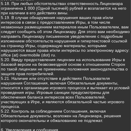
5.18. При любых обстоятельствах ответственность Лицензиара
ограничена 1 000 (Одной тысячей) рублей и возлагается на него
при наличии в его действиях вины.
5.19. В случае обнаружения нарушения ваших прав и/или
интересов в связи с предоставлением Игры, в том числе
незаконных размещением материалов иным Пользователем, вам
следует сообщить об этом Лицензиару. Для этого вам необходимо
направить Лицензиару письменное уведомление с подробным
изложением обстоятельств нарушения и гипертекстовой ссылкой
на страницу Игры, содержащую материалы, которыми
нарушаются ваши права и/или интересы по электронному адресу:
office (at) overmobile (dot) ru.
5.20. Ввиду предоставления лицензии на использование Игры в
базовой версии на безвозмездной основе к отношениям Сторон
по такой лицензии не применимы положения законодательства о
защите прав потребителей.
5.21. Наличие или отсутствие в действиях Пользователя
нарушения Соглашения, включая Обязательные документы,
относится к организации игрового процесса и вытекает из условий
проведения игры. Игровые санкции предусмотрены для
обеспечения баланса интересов всех Пользователей,
участвующих в Игре, и являются обязательной частью игрового
процесса.
5.22. Контроль за соблюдением Соглашения, включая
Обязательные документы, возложен на Лицензиара, решения
которого окончательны и обжалованию не подлежат.
6. Уведомления и сообщения