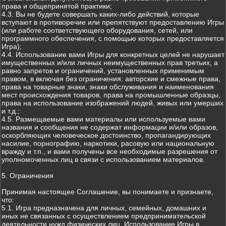
права и общепринятой практики;
4.3. Вы не будете совершать каких-либо действий, которые
вступают в противоречие или препятствуют предоставлению Игры
(или работе соответствующего оборудования, сетей, или
программного обеспечения, с помощью которых предоставляется
Игра);
4.4. Использование вами Игры для конкретных целей не нарушает
имущественных и/или личных неимущественных прав третьих, а
равно запретов и ограничений, установленных применимым
правом, в включая без ограничения: авторские и смежные права,
права на товарные знаки, знаки обслуживания и наименования
мест происхождения товаров, права на промышленные образцы,
права на использование изображений людей, живых или умерших
и т.д.;
4.5. Размещаемые вами материалы или используемые вами
названия и сообщения не содержат информации и/или образов,
оскорбляющих человеческое достоинство, пропагандирующих
насилие, порнографию, наркотики, расовую или национальную
вражду и т.п., и вами получены все необходимые разрешения от
уполномоченных лиц в связи с использованием материалов.
5. Ограничения
Принимая настоящее Соглашение, вы понимаете и признаете,
что:
5.1. Игра предназначена для личных, семейных, домашних и
иных не связанных с осуществлением предпринимательской
деятельности нужд физических лиц. Использование Игры в