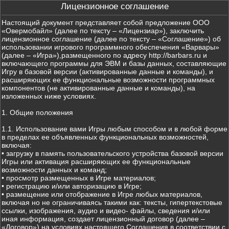
Лицензионное соглашение
Настоящий документ представляет собой предложение ООО
«Овермобайл» (далее по тексту – «Лицензиар»), заключить
лицензионное соглашение (далее по тексту – «Соглашение») об
использовании игрового программного обеспечения «Варвары»
(далее – «Игра»),размещенного по адресу http://barbars.ru и
включающего программы для ЭВМ и базы данных, составляющие
Игру в базовой версии (активированные данные и команды), и
расширяющих ее функциональные возможности программных
компонентов (не активированные данные и команды), на
изложенных ниже условиях.
1. Общие положения
1.1. Использование вами Игры любым способом и в любой форме
в пределах ее объявленных функциональных возможностей,
включая:
• загрузку в память пользовательского устройства базовой версии
Игры или активация расширяющих ее функциональные
возможности данных и команд;
• просмотр размещенных в Игре материалов;
• регистрацию и/или авторизацию в Игре;
• размещение или отображение в Игре любых материалов,
включая но не ограничиваясь такими как: тексты, гипертекстовые
ссылки, изображения, аудио и видео- файлы, сведения и/или
иная информация, создает лицензионный договор (далее –
«Договор») на условиях настоящего Соглашения в соответствии с