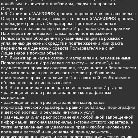
подобным техническим проблемам, следует направлять
Оператору.
5.6. Стоимость WAP/GPRS-трафика определяется соглашением с
Оператором. Вопросы, связанные с оплатой WAP\GPRS-трафика,
необходимо решать с Оператором. Претензии по оплате
лицензии на расширенную версию Игры через Операторов или
Партнеров принимаются только после подтверждения
Пользователем обращения к указанным лицам за розыском
уплаченных денежных средств и подтверждении ими факта
перечисления денежных средств Пользователя на счет
Лицензиара в полном объеме.
5.7. Лицензиар никак не связан с материалами, размещенными
Пользователями в Игре (далее по тексту – "контент"), и не
осуществляет проверку содержания, подлинности и безопасности
этих материалов, а равно их соответствия требованиям
применимого права, и наличия у Пользователей необходимого
объема прав на их использование.
5.8. В частности вам запрещается использование Игры для:
• размещения и/или распространения контрафактных
материалов;
• размещения и/или распространения материалов
порнографического характера, а равно пропаганды порнографии
и детской эротики, и рекламы интимных услуг;
• размещения и/или распространения любой иной запрещенной
информации, включая материалы, экстремистского характера, а
также направленных на ущемление прав и свобод человека по
признакам расовой и национальной принадлежности,
вероисповедания, языка, и пола, подстрекающие к совершению