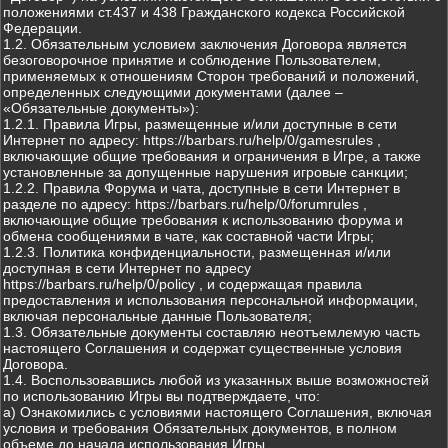
положениями ст.437 и 438 Гражданского кодекса Российской
Федерации.
1.2. Обязательным условием заключения Договора является
безоговорочное принятие и соблюдение Пользователем,
применяемых к отношениям Сторон требований и положений,
определенных следующими документами (далее –
«Обязательные документы»):
1.2.1. Правила Игры, размещенные и/или доступные в сети
Интернет по адресу: https://barbars.ru/help/0/gamesrules ,
включающие общие требования и ограничения в Игре, а также
установленные за допущенные нарушения игровые санкции;
1.2.2. Правила Форума и чата, доступные в сети Интернет в
разделе по адресу: https://barbars.ru/help/0/forumrules ,
включающие общие требования к использованию форума и
обмена сообщениями в чате, как составной части Игры;
1.2.3. Политика конфиденциальности, размещенная и/или
доступная в сети Интернет по адресу
https://barbars.ru/help/0/policy , и содержащая правила
предоставления и использования персональной информации,
включая персональные данные Пользователя;
1.3. Обязательные документы составляю неотъемлемую часть
настоящего Соглашения и содержат существенные условия
Договора.
1.4. Воспользовавшись любой из указанных выше возможностей
по использованию Игры вы подтверждаете, что:
а) Ознакомились с условиями настоящего Соглашения, включая
условия и требования Обязательных документов, в полном
объеме до начала использования Игры.