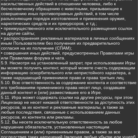
насильственных действий в отношении человека, либо к
бесчеловечному обращению с животными, призывающие к
совершению иных противоправных действий, в том числе
разъясняющие порядок изготовления и применения оружия,
наркотических средств и их прекурсоров, и т.д.;
• преимущественного или исключительного размещения ссылок
на другие сайты;
• распространения рекламных материалов в личных сообщениях
иным Пользователям без получения их предварительного
согласия на их получение (СПАМ);
• совершения иных действий, предусмотренных Правилами игры
или Правилами форума и чата.
5.9. Несмотря на установленный запрет, при использовании Игры
вы можете получить контент, который можете счесть содержащим
информацию оскорбительного или непристойного характера, а
также нарушающий применимое право и права третьих лиц.
5.10. Всю ответственность за содержание контента и соответствие
его требованиям применимого права несет лицо, создавшее
данный контент и (или) разместившее его в Игре.
5.11. Игра может содержать ссылки на другие ресурсы, при этом
Лицензиар не несет никакой ответственности за доступность этих
ресурсов, за их контент и рекламные материалы, а также за
любые последствия, связанные с использованием данных
ресурсов, их контента или рекламы.
5.12. Вы несете исключительную ответственность за любое
нарушение обязательств, установленных настоящим
Соглашением и (или) применимым правом, а также за все
последствия таких нарушений (включая любые убытки или ущерб,