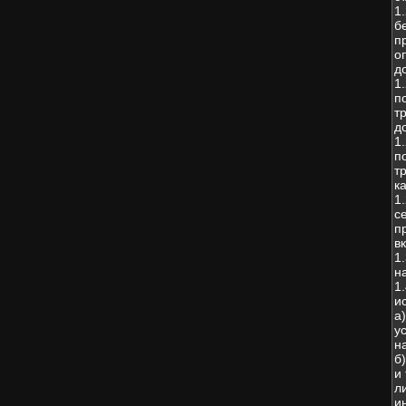
1
б
п
о
д
1
п
т
д
1
п
т
к
1
с
п
в
1
н
1
и
а
у
н
б
и
л
и