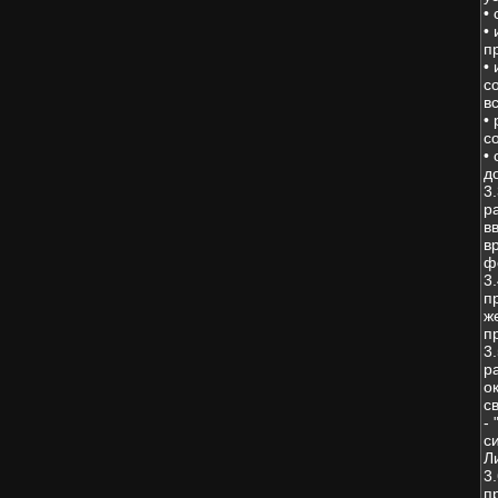
•
•
п
•
с
в
•
с
•
д
3
р
в
в
ф
3
п
ж
п
3
р
о
с
-
с
Л
3
п