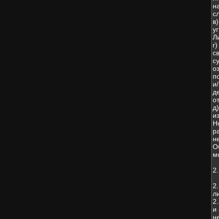
н
с
в
у
Л
г
с
с
о
п
и
д
о
д
и
Н
р
н
О
м
2
2
л
2
и
н