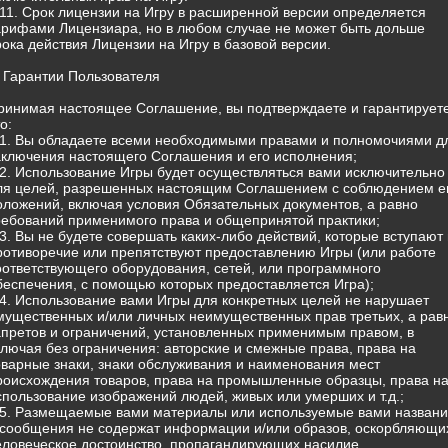
.11. Срок лицензии на Игру в расширенной версии определяется
арифами Лицензиара, но в любом случае не может быть дольше
рока действия Лицензии на Игру в базовой версии.
. Гарантии Пользователя
ринимая настоящее Соглашение, вы подтверждаете и гарантируете
о:
.1. Вы обладаете всеми необходимыми правами и полномочиями д
аключения настоящего Соглашения и его исполнения;
.2. Использование Игры будет осуществляться вами исключительно
ля целей, разрешенных настоящим Соглашением с соблюдением е
оложений, включая условия Обязательных документов, а равно
ребований применимого права и общепринятой практики;
.3. Вы не будете совершать каких-либо действий, которые вступают 
ротиворечие или препятствуют предоставлению Игры (или работе
оответствующего оборудования, сетей, или программного
беспечения, с помощью которых предоставляется Игра);
.4. Использование вами Игры для конкретных целей не нарушает
мущественных и/или личных неимущественных прав третьих, а рав
апретов и ограничений, установленных применимым правом, в
ключая без ограничения: авторские и смежные права, права на
оварные знаки, знаки обслуживания и наименования мест
роисхождения товаров, права на промышленные образцы, права н
спользование изображений людей, живых или умерших и т.д.;
.5. Размещаемые вами материалы или используемые вами назван
 сообщения не содержат информации и/или образов, оскорбляющи
еловеческое достоинство, пропагандирующих насилие,