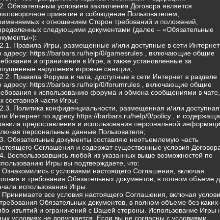
.2. Обязательным условием заключения Договора является
езоговорочное принятие и соблюдение Пользователем,
рименяемых к отношениям Сторон требований и положений,
пределенных следующими документами (далее – «Обязательные
окументы»):
.2.1. Правила Игры, размещенные и/или доступные в сети Интернет
о адресу: https://barbars.ru/help/0/gamesrules , включающие общие
ребования и ограничения в Игре, а также установленные за
опущенные нарушения игровые санкции;
.2.2. Правила Форума и чата, доступные в сети Интернет в разделе
о адресу: https://barbars.ru/help/0/forumrules , включающие общие
ребования к использованию форума и обмена сообщениями в чате,
ак составной части Игры;
.2.3. Политика конфиденциальности, размещенная и/или доступная
ети Интернет по адресу https://barbars.ru/help/0/policy , и содержащ
равила предоставления и использования персональной информаци
ключая персональные данные Пользователя;
.3. Обязательные документы составляю неотъемлемую часть
астоящего Соглашения и содержат существенные условия Договора
.4. Воспользовавшись любой из указанных выше возможностей по
спользованию Игры вы подтверждаете, что:
) Ознакомились с условиями настоящего Соглашения, включая
словия и требования Обязательных документов, в полном объеме 
ачала использования Игры.
) Принимаете все условия настоящего Соглашения, включая услов
 требования Обязательных документов, в полном объеме без каких
ибо изъятий и ограничений с Вашей стороны. Использование Игры 
ных условиях не допускается. Если вы не согласны с условиями