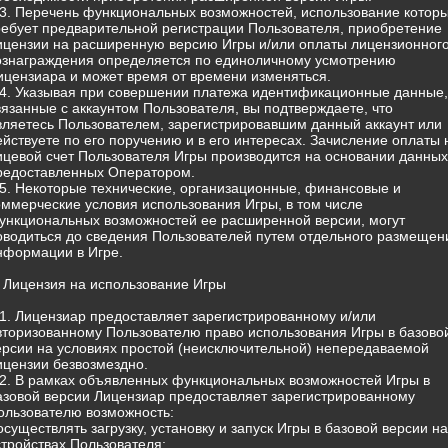
.3. Перечень функциональных возможностей, использование котор
ребует предварительной регистрации Пользователя, приобретение
ицензии на расширенную версию Игры и/или оплаты лицензионног
ознаграждения определяется по единоличному усмотрению
ицензиара и может время от времени изменяться.
.4. Указывая при совершении платежа идентификационные данные,
вязанные с аккаунтом Пользователя, вы подтверждаете, что
вляетесь Пользователем, зарегистрировавшим данный аккаунт или
ействуете по его поручению и в его интересах. Зачисление оплаты 
ицевой счет Пользователя Игры производится на основании данных
редоставленных Оператором.
.5. Некоторые технические, организационные, финансовые и
оммерческие условия использования Игры, в том числе
ункциональных возможностей ее расширенной версии, могут
оводиться до сведения Пользователей путем отдельного размещен
нформации в Игре.
. Лицензия на использование Игры
.1. Лицензиар предоставляет зарегистрированному и/или
вторизованному Пользователю право использования Игры в базово
ерсии на условиях простой (неисключительной) непередаваемой
ицензии безвозмездно.
.2. В рамках объявленных функциональных возможностей Игры в
азовой версии Лицензиар предоставляет зарегистрированному
ользователю возможность:
 осуществлять загрузку, установку и запуск Игры в базовой версии на
стройствах Пользователя;