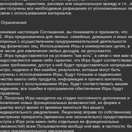
орнографию, наркотики, расовую или национальную вражду и т.п., 
ами получены все необходимые разрешения от уполномоченных л
 связи с использованием материалов.
. Ограничения
ринимая настоящее Соглашение, вы понимаете и признаете, что:
.1. Игра предназначена для личных, семейных, домашних и иных н
вязанных с осуществлением предпринимательской деятельности
ужд физических лиц. Использование Игры в коммерческих целях, в
ом числе для извлечения любых доходов, не допускается.
.2. Игра предоставляется на условиях "как есть", в связи с чем вам 
редоставляются какие-либо гарантии, что Игра будет соответствова
ашим требованиям; доступ к ней будет предоставляться непрерывн
ыстро, надежно и без ошибок; результаты, которые могут быть
олучены с использованием Игры, будут точными и надежными;
ачество какого-либо продукта, информации и прочего контента,
олученного с использованием Игры, будет соответствовать вашим
жиданиям; все ошибки в программном обеспечении Игры будут
справлены.
.3. Поскольку Игра находится на стадии постоянного дополнения и
бновления новых функциональных возможностей, их форма и
арактер могут время от времени меняться без вашего
редварительного уведомления. Лицензиар вправе по собственному
смотрению прекратить (временно или окончательно) предоставлен
оступа к Игре (или каких-либо отдельных ее функциональных
озможностей) всем Пользователям вообще или вам, в частности, бе
ашего предварительного уведомления.