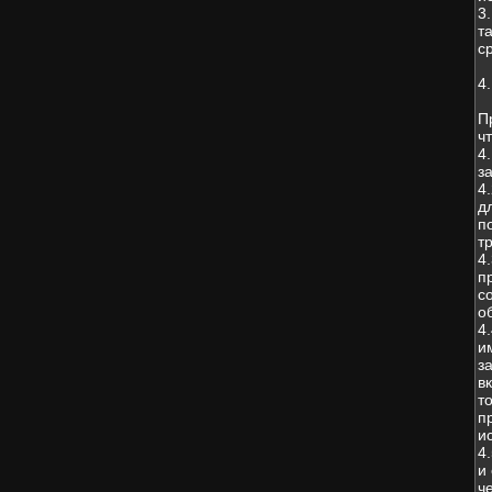
3
т
с
4
П
чт
4
з
4
д
п
т
4
п
с
о
4
и
з
в
т
п
и
4
и
ч