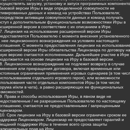
 осуществлять загрузку, установку и запуск программных компонент
 базовой версии Игры в виде определенной совокупности не
ктивированных данных и команд на устройствах Пользователя;
 посредством активации совокупности данных и команд получать
оступ к дополнительным функциональным возможностями Игры в
асширенной версии в соответствии с их описанием в Игре.
.7. Лицензия на использование расширенной версии Игры
редоставляется Пользователю с момента внесения установленного
а нее лицензионного вознаграждения на условиях настоящего
оглашения. С момента предоставления лицензии на использовани
асширенной версии Игры обязательства Лицензиара по договору н
акую версию считаются исполненными. Дальнейшее участие в Игре
родолжается на основе лицензии на Игру в базовой версии.
.8. Лицензионное вознаграждение не подлежит возврату в случае
зменения или прекращения договора, включая временные или
остоянные ограничения применения игровых сценариев (в том чис
 использованием отдельного игрового героя), или возможности
спользования части отдельных компонентов Игры (в том числе
орума и/или в чата), а равно расширяющих ее функциональных
озможностей.
.9. Права и способы использования Игры, в явном виде не
редоставленные / не разрешенные Пользователю по настоящему
оглашению, считаются не предоставленными / запрещенными
ицензиаром.
.10. Срок лицензии на Игру в базовой версии ограничен сроком ее
оддержки Лицензиаром. Лицензиар не предоставляет гарантий и
бещаний поддержки Игры в течение всего срока защиты
сключительных прав на Игру.