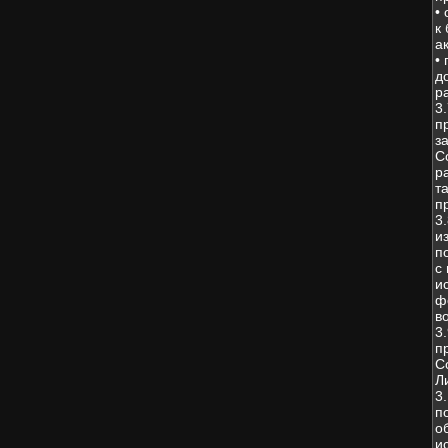
•
к
а
•
д
р
3
п
з
С
р
т
п
3
и
п
с
и
ф
в
3
п
С
Л
3
п
о
и