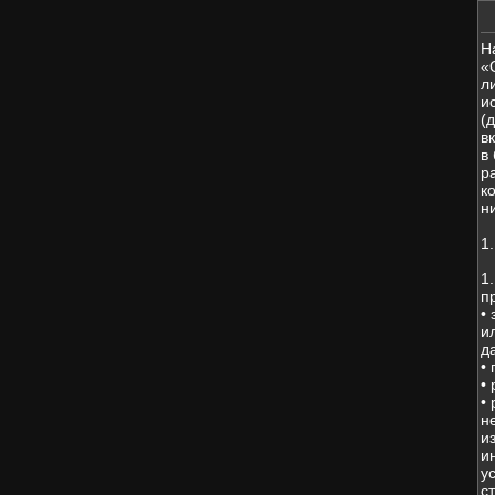
Н
«
л
и
(
в
в
р
к
н
1
1
п
•
и
д
•
•
•
н
и
и
у
с