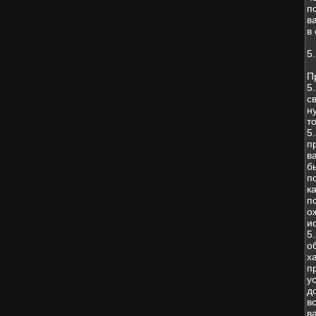
п
в
в
5
П
5
с
н
т
5
п
в
б
п
к
п
о
и
5
о
х
п
у
д
в
в