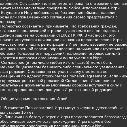
астоящего Соглашения или не имеете права на его заключение, ва
ледует незамедлительно прекратить любое использование Игры.
) Вступаете в Игру добровольно, без влияния обмана, насилия,
грозы или злонамеренного соглашения своего представителя с
ицензиаром.
) Полностью осознаете и принимаете, что требования граждан,
вязанные с организацией игр или с участием в них, не подлежат
удебной защите на основании ст.1062 ГК РФ. В частности, это
значает, что условия начала или окончания предоставления Игры
олностью или в части, регистрации в Игре, использования ее базов
/или расширенной версии, определения наличия или отсутствия в
ействиях Пользователя нарушений, наложения игровых санкций
тносятся к вопросам организации и/или участия в Игре.
) Соглашение (в том числе любая из его частей) может быть
зменено Лицензиаром без какого-либо специального уведомления.
овая редакция Соглашения вступает в силу с момента ее
азмещения по адресу: https://barbars.ru/help/0/agreement , если ино
е предусмотрено новой редакцией Соглашения. Изменения в
бязательные документы аналогичным образом вступают в силу с
омента предоставления доступа в Игре к их новой редакции.
. Общие условия пользования Игрой
.1. В качестве Пользователей Игры могут выступать дееспособные
ица старше 16 лет.
.2. Лицензия на базовую версию Игры предоставляется безвозмезд
 обеспечивает возможность прохождения Игры в целом без
еобходимости приобретения расширенной версии Игры.