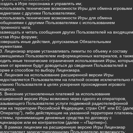
 создать в Игре персонажа и управлять им;
 использовать технические возможности Игры для обмена игровыми
редметами с другими Пользователями;
 использовать технические возможности Игры для обмена
ообщениями с другими Пользователями с использованием
строенного чата;
 размещать и читать сообщения других Пользователей на входящем
остав Игры форуме;
 совершать иные действия, допускаемые Обязательными
окументами.
.3. Лицензиар вправе устанавливать лимиты по объему и составу
азмещаемых Пользователем информационных материалов, а такж
водить иные технические ограничения использования Игры, которы
ремя от времени будут доводиться до сведения Пользователей в
орме и способом по выбору Лицензиара.
.4. Лицензия на использование расширенной версии Игры
редоставляется Пользователям на платной основе исключительно 
еланию Пользователя в целях ускорения прохождения игрового
роцесса.
.5. Внесение установленных платежей за использование
асширенной версии Игры возможно через одного из операторов,
казывающего Пользователю услуги подвижной радиотелефонной
вязи на территории Российской Федерации, стран СНГ или ЕС (дал
 "Оператор"), либо действующие на указанной территории платежн
истемы, принимающие денежные средства по договору с
ицензиаром или ее контрагентом (далее – «Партнер»).
.6. В рамках лицензии на расширенную версию Игры Лицензиар
редоставляет зарегистрированному Пользователю возможность: