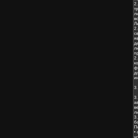
2
т
л
в
Л
2
с
я
д
л
п
2
к
ф
д
и
3
3
а
в
л
3
б
П
•
у