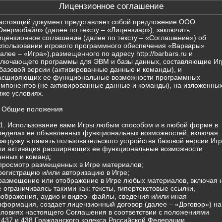
Лицензионное соглашение
астоящий документ представляет собой предложение ООО
Овермобайл» (далее по тексту – «Лицензиар»), заключить
ицензионное соглашение (далее по тексту – «Соглашение») об
спользовании игрового программного обеспечения «Варвары»
далее – «Игра»),размещенного по адресу http://barbars.ru и
ключающего программы для ЭВМ и базы данных, составляющие Иг
 базовой версии (активированные данные и команды), и
асширяющих ее функциональные возможности программных
омпонентов (не активированные данные и команды), на изложенны
иже условиях.
. Общие положения
.1. Использование вами Игры любым способом и в любой форме в
ределах ее объявленных функциональных возможностей, включая:
 загрузку в память пользовательского устройства базовой версии Иг
ли активация расширяющих ее функциональные возможности
анных и команд;
 просмотр размещенных в Игре материалов;
 регистрацию и/или авторизацию в Игре;
 размещение или отображение в Игре любых материалов, включая 
е ограничиваясь такими как: тексты, гипертекстовые ссылки,
зображения, аудио и видео- файлы, сведения и/или иная
нформация, создает лицензионный договор (далее – «Договор») на
словиях настоящего Соглашения в соответствии с положениями
т.437 и 438 Гражданского кодекса Российской Федерации.