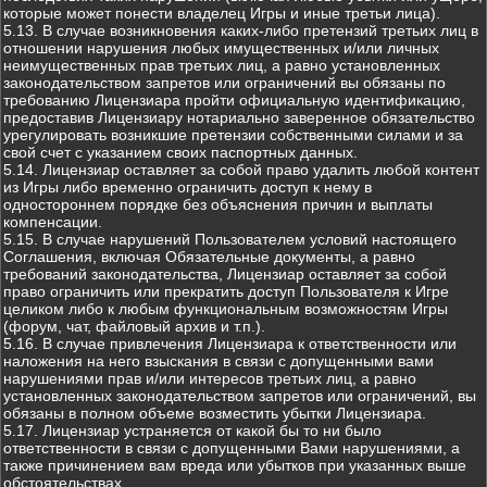
которые может понести владелец Игры и иные третьи лица).
5.13. В случае возникновения каких-либо претензий третьих лиц в
отношении нарушения любых имущественных и/или личных
неимущественных прав третьих лиц, а равно установленных
законодательством запретов или ограничений вы обязаны по
требованию Лицензиара пройти официальную идентификацию,
предоставив Лицензиару нотариально заверенное обязательство
урегулировать возникшие претензии собственными силами и за
свой счет с указанием своих паспортных данных.
5.14. Лицензиар оставляет за собой право удалить любой контент
из Игры либо временно ограничить доступ к нему в
одностороннем порядке без объяснения причин и выплаты
компенсации.
5.15. В случае нарушений Пользователем условий настоящего
Соглашения, включая Обязательные документы, а равно
требований законодательства, Лицензиар оставляет за собой
право ограничить или прекратить доступ Пользователя к Игре
целиком либо к любым функциональным возможностям Игры
(форум, чат, файловый архив и т.п.).
5.16. В случае привлечения Лицензиара к ответственности или
наложения на него взыскания в связи с допущенными вами
нарушениями прав и/или интересов третьих лиц, а равно
установленных законодательством запретов или ограничений, вы
обязаны в полном объеме возместить убытки Лицензиара.
5.17. Лицензиар устраняется от какой бы то ни было
ответственности в связи с допущенными Вами нарушениями, а
также причинением вам вреда или убытков при указанных выше
обстоятельствах.