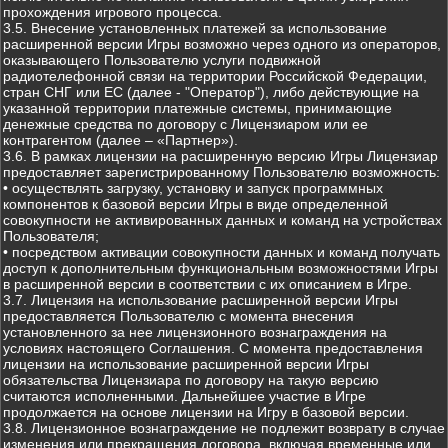
прохождения игрового процесса.
3.5. Внесение установленных платежей за использование
расширенной версии Игры возможно через одного из операторов,
оказывающего Пользователю услуги подвижной
радиотелефонной связи на территории Российской Федерации,
стран СНГ или ЕС (далее - "Оператор"), либо действующие на
указанной территории платежные системы, принимающие
денежные средства по договору с Лицензиаром или ее
контрагентом (далее – «Партнер»).
3.6. В рамках лицензии на расширенную версию Игры Лицензиар
предоставляет зарегистрированному Пользователю возможность:
• осуществлять загрузку, установку и запуск программных
компонентов к базовой версии Игры в виде определенной
совокупности не активированных данных и команд на устройствах
Пользователя;
• посредством активации совокупности данных и команд получать
доступ к дополнительным функциональным возможностями Игры
в расширенной версии в соответствии с их описанием в Игре.
3.7. Лицензия на использование расширенной версии Игры
предоставляется Пользователю с момента внесения
установленного за нее лицензионного вознаграждения на
условиях настоящего Соглашения. С момента предоставления
лицензии на использование расширенной версии Игры
обязательства Лицензиара по договору на такую версию
считаются исполненными. Дальнейшее участие в Игре
продолжается на основе лицензии на Игру в базовой версии.
3.8. Лицензионное вознаграждение не подлежит возврату в случае
изменения или прекращения договора, включая временные или