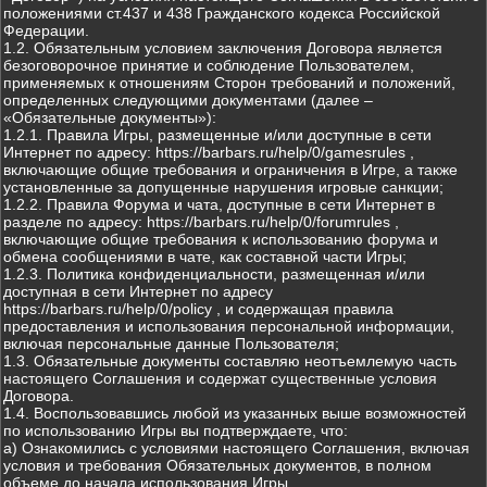
положениями ст.437 и 438 Гражданского кодекса Российской
Федерации.
1.2. Обязательным условием заключения Договора является
безоговорочное принятие и соблюдение Пользователем,
применяемых к отношениям Сторон требований и положений,
определенных следующими документами (далее –
«Обязательные документы»):
1.2.1. Правила Игры, размещенные и/или доступные в сети
Интернет по адресу: https://barbars.ru/help/0/gamesrules ,
включающие общие требования и ограничения в Игре, а также
установленные за допущенные нарушения игровые санкции;
1.2.2. Правила Форума и чата, доступные в сети Интернет в
разделе по адресу: https://barbars.ru/help/0/forumrules ,
включающие общие требования к использованию форума и
обмена сообщениями в чате, как составной части Игры;
1.2.3. Политика конфиденциальности, размещенная и/или
доступная в сети Интернет по адресу
https://barbars.ru/help/0/policy , и содержащая правила
предоставления и использования персональной информации,
включая персональные данные Пользователя;
1.3. Обязательные документы составляю неотъемлемую часть
настоящего Соглашения и содержат существенные условия
Договора.
1.4. Воспользовавшись любой из указанных выше возможностей
по использованию Игры вы подтверждаете, что:
а) Ознакомились с условиями настоящего Соглашения, включая
условия и требования Обязательных документов, в полном
объеме до начала использования Игры.