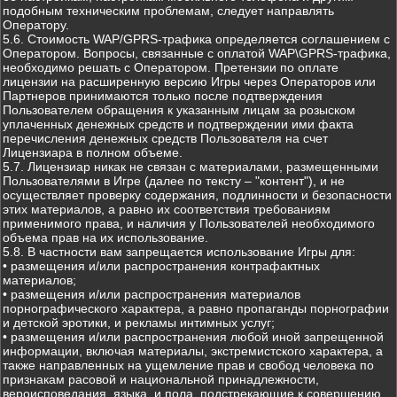
подобным техническим проблемам, следует направлять
Оператору.
5.6. Стоимость WAP/GPRS-трафика определяется соглашением с
Оператором. Вопросы, связанные с оплатой WAP\GPRS-трафика,
необходимо решать с Оператором. Претензии по оплате
лицензии на расширенную версию Игры через Операторов или
Партнеров принимаются только после подтверждения
Пользователем обращения к указанным лицам за розыском
уплаченных денежных средств и подтверждении ими факта
перечисления денежных средств Пользователя на счет
Лицензиара в полном объеме.
5.7. Лицензиар никак не связан с материалами, размещенными
Пользователями в Игре (далее по тексту – "контент"), и не
осуществляет проверку содержания, подлинности и безопасности
этих материалов, а равно их соответствия требованиям
применимого права, и наличия у Пользователей необходимого
объема прав на их использование.
5.8. В частности вам запрещается использование Игры для:
• размещения и/или распространения контрафактных
материалов;
• размещения и/или распространения материалов
порнографического характера, а равно пропаганды порнографии
и детской эротики, и рекламы интимных услуг;
• размещения и/или распространения любой иной запрещенной
информации, включая материалы, экстремистского характера, а
также направленных на ущемление прав и свобод человека по
признакам расовой и национальной принадлежности,
вероисповедания, языка, и пола, подстрекающие к совершению