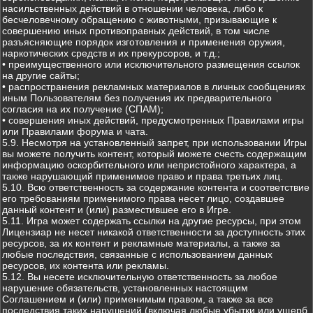
насильственных действий в отношении человека, либо к
бесчеловечному обращению с животными, призывающие к
совершению иных противоправных действий, в том числе
разъясняющие порядок изготовления и применения оружия,
наркотических средств и их прекурсоров, и т.д.;
• преимущественного или исключительного размещения ссылок
на другие сайты;
• распространения рекламных материалов в личных сообщениях
иным Пользователям без получения их предварительного
согласия на их получение (СПАМ);
• совершения иных действий, предусмотренных Правилами игры
или Правилами форума и чата.
5.9. Несмотря на установленный запрет, при использовании Игры
вы можете получить контент, который можете счесть содержащим
информацию оскорбительного или непристойного характера, а
также нарушающий применимое право и права третьих лиц.
5.10. Всю ответственность за содержание контента и соответствие
его требованиям применимого права несет лицо, создавшее
данный контент и (или) разместившее его в Игре.
5.11. Игра может содержать ссылки на другие ресурсы, при этом
Лицензиар не несет никакой ответственности за доступность этих
ресурсов, за их контент и рекламные материалы, а также за
любые последствия, связанные с использованием данных
ресурсов, их контента или рекламы.
5.12. Вы несете исключительную ответственность за любое
нарушение обязательств, установленных настоящим
Соглашением и (или) применимым правом, а также за все
последствия таких нарушений (включая любые убытки или ущерб,