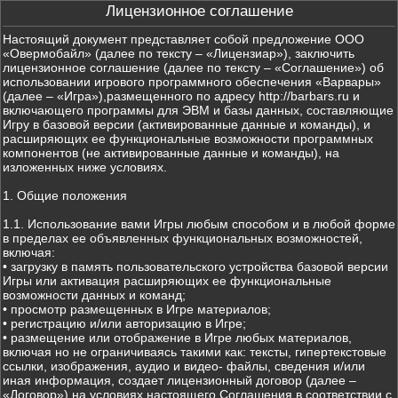
Лицензионное соглашение
Настоящий документ представляет собой предложение ООО
«Овермобайл» (далее по тексту – «Лицензиар»), заключить
лицензионное соглашение (далее по тексту – «Соглашение») об
использовании игрового программного обеспечения «Варвары»
(далее – «Игра»),размещенного по адресу http://barbars.ru и
включающего программы для ЭВМ и базы данных, составляющие
Игру в базовой версии (активированные данные и команды), и
расширяющих ее функциональные возможности программных
компонентов (не активированные данные и команды), на
изложенных ниже условиях.
1. Общие положения
1.1. Использование вами Игры любым способом и в любой форме
в пределах ее объявленных функциональных возможностей,
включая:
• загрузку в память пользовательского устройства базовой версии
Игры или активация расширяющих ее функциональные
возможности данных и команд;
• просмотр размещенных в Игре материалов;
• регистрацию и/или авторизацию в Игре;
• размещение или отображение в Игре любых материалов,
включая но не ограничиваясь такими как: тексты, гипертекстовые
ссылки, изображения, аудио и видео- файлы, сведения и/или
иная информация, создает лицензионный договор (далее –
«Договор») на условиях настоящего Соглашения в соответствии с