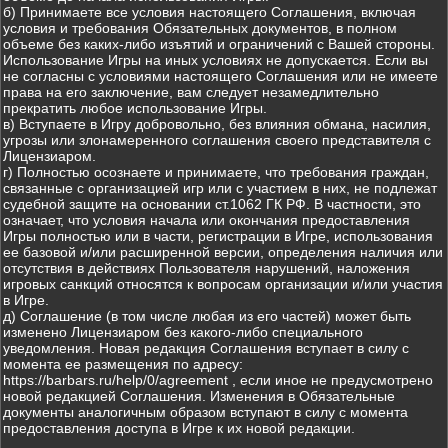
б) Принимаете все условия настоящего Соглашения, включая
условия и требования Обязательных документов, в полном
объеме без каких-либо изъятий и ограничений с Вашей стороны.
Использование Игры на иных условиях не допускается. Если вы
не согласны с условиями настоящего Соглашения или не имеете
права на его заключение, вам следует незамедлительно
прекратить любое использование Игры.
в) Вступаете в Игру добровольно, без влияния обмана, насилия,
угрозы или злонамеренного соглашения своего представителя с
Лицензиаром.
г) Полностью осознаете и принимаете, что требования граждан,
связанные с организацией игр или с участием в них, не подлежат
судебной защите на основании ст.1062 ГК РФ. В частности, это
означает, что условия начала или окончания предоставления
Игры полностью или в части, регистрации в Игре, использования
ее базовой и/или расширенной версии, определения наличия или
отсутствия в действиях Пользователя нарушений, наложения
игровых санкций относятся к вопросам организации и/или участия
в Игре.
д) Соглашение (в том числе любая из его частей) может быть
изменено Лицензиаром без какого-либо специального
уведомления. Новая редакция Соглашения вступает в силу с
момента ее размещения по адресу:
https://barbars.ru/help/0/agreement , если иное не предусмотрено
новой редакцией Соглашения. Изменения в Обязательные
документы аналогичным образом вступают в силу с момента
предоставления доступа в Игре к их новой редакции.