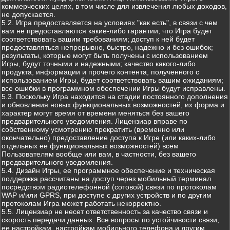
коммерческих целях, в том числе для извлечения любых доходов,
не допускается.
5.2. Игра предоставляется на условиях "как есть", в связи с чем
вам не предоставляются какие-либо гарантии, что Игра будет
соответствовать вашим требованиям; доступ к ней будет
предоставляться непрерывно, быстро, надежно и без ошибок;
результаты, которые могут быть получены с использованием
Игры, будут точными и надежными; качество какого-либо
продукта, информации и прочего контента, полученного с
использованием Игры, будет соответствовать вашим ожиданиям;
все ошибки в программном обеспечении Игры будут исправлены.
5.3. Поскольку Игра находится на стадии постоянного дополнения
и обновления новых функциональных возможностей, их форма и
характер могут время от времени меняться без вашего
предварительного уведомления. Лицензиар вправе по
собственному усмотрению прекратить (временно или
окончательно) предоставление доступа к Игре (или каких-либо
отдельных ее функциональных возможностей) всем
Пользователям вообще или вам, в частности, без вашего
предварительного уведомления.
5.4. Дизайн Игры, ее программное обеспечение и техническая
поддержка рассчитаны на доступ через мобильный терминал
посредством радиотелефонной (сотовой) связи по протоколам
WAP и/или GPRS, при доступе с других устройств и по другим
протоколам Игра может работать некорректно.
5.5. Лицензиар не несет ответственность за качество связи и
скорость передачи данных. Все вопросы по устойчивости связи,
ее настройкам, настройкам мобильного телефона и другим