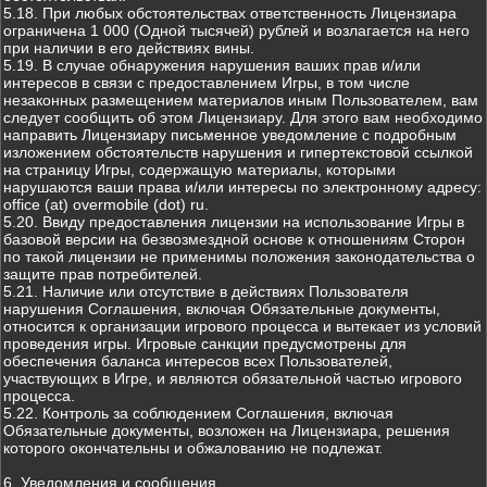
5.18. При любых обстоятельствах ответственность Лицензиара
ограничена 1 000 (Одной тысячей) рублей и возлагается на него
при наличии в его действиях вины.
5.19. В случае обнаружения нарушения ваших прав и/или
интересов в связи с предоставлением Игры, в том числе
незаконных размещением материалов иным Пользователем, вам
следует сообщить об этом Лицензиару. Для этого вам необходимо
направить Лицензиару письменное уведомление с подробным
изложением обстоятельств нарушения и гипертекстовой ссылкой
на страницу Игры, содержащую материалы, которыми
нарушаются ваши права и/или интересы по электронному адресу:
office (at) overmobile (dot) ru.
5.20. Ввиду предоставления лицензии на использование Игры в
базовой версии на безвозмездной основе к отношениям Сторон
по такой лицензии не применимы положения законодательства о
защите прав потребителей.
5.21. Наличие или отсутствие в действиях Пользователя
нарушения Соглашения, включая Обязательные документы,
относится к организации игрового процесса и вытекает из условий
проведения игры. Игровые санкции предусмотрены для
обеспечения баланса интересов всех Пользователей,
участвующих в Игре, и являются обязательной частью игрового
процесса.
5.22. Контроль за соблюдением Соглашения, включая
Обязательные документы, возложен на Лицензиара, решения
которого окончательны и обжалованию не подлежат.
6. Уведомления и сообщения