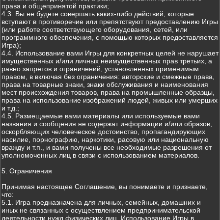
права и общепринятой практики;
4.3. Вы не будете совершать каких-либо действий, которые
вступают в противоречие или препятствуют предоставлению Игры
(или работе соответствующего оборудования, сетей, или
программного обеспечения, с помощью которых предоставляется
Игра);
4.4. Использование вами Игры для конкретных целей не нарушает
имущественных и/или личных неимущественных прав третьих, а
равно запретов и ограничений, установленных применимым
правом, в включая без ограничения: авторские и смежные права,
права на товарные знаки, знаки обслуживания и наименования
мест происхождения товаров, права на промышленные образцы,
права на использование изображений людей, живых или умерших
и т.д.;
4.5. Размещаемые вами материалы или используемые вами
названия и сообщения не содержат информации и/или образов,
оскорбляющих человеческое достоинство, пропагандирующих
насилие, порнографию, наркотики, расовую или национальную
вражду и т.п., и вами получены все необходимые разрешения от
уполномоченных лиц в связи с использованием материалов.
5. Ограничения
Принимая настоящее Соглашение, вы понимаете и признаете,
что:
5.1. Игра предназначена для личных, семейных, домашних и
иных не связанных с осуществлением предпринимательской
деятельности нужд физических лиц. Использование Игры в