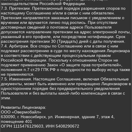
законодательством Российской Федерации.
7.3. Претензии. Претензионный порядок разрешения споров по
настоящему Соглашению и/или в связи с ним обязателен.
Претензия направляется заказным письмом с уведомлением о
вручении или вручается лично под роспись. При отсутствии
достоверных сведений о почтовом адресе Пользователя
допускается направление претензии на адрес электронной почты,
указанный в его профиле, или посредством нотификации. Срок
рассмотрения претензии 30 (Тридцать) дней с даты получения.
7.4. Арбитраж. Все споры по Соглашению или в связи с ним
подлежат рассмотрению в суде по месту нахождения Лицензиара
в соответствии с действующим процессуальным правом
Российской Федерации. Поскольку к отношениям Сторон не
подлежит применению Закон «О защите прав потребителей»,
положения п.7 ст.29 ГПК РФ о подсудности по выбору истца также
не применяются.
7.5. Изменения. Настоящее Соглашение, включая Обязательные
документы, может быть изменено или прекращено Лицензиаром в
одностороннем порядке без предварительного уведомления
Пользователя и без выплаты какой-либо компенсации в связи с
этим.
Реквизиты Лицензиара:
ООО «Овермобайл»
630090, г. Новосибирск, ул. Инженерная, здание 7, этаж 4,
помещение 401
ОГРН 1115476129603, ИНН 5408290672