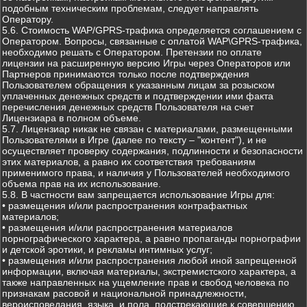
подобным техническим проблемам, следует направлять
Оператору.
5.6. Стоимость WAP/GPRS-трафика определяется соглашением с
Оператором. Вопросы, связанные с оплатой WAP\GPRS-трафика,
необходимо решать с Оператором. Претензии по оплате
лицензии на расширенную версию Игры через Операторов или
Партнеров принимаются только после подтверждения
Пользователем обращения к указанным лицам за розыском
уплаченных денежных средств и подтверждении ими факта
перечисления денежных средств Пользователя на счет
Лицензиара в полном объеме.
5.7. Лицензиар никак не связан с материалами, размещенными
Пользователями в Игре (далее по тексту – "контент"), и не
осуществляет проверку содержания, подлинности и безопасности
этих материалов, а равно их соответствия требованиям
применимого права, и наличия у Пользователей необходимого
объема прав на их использование.
5.8. В частности вам запрещается использование Игры для:
• размещения и/или распространения контрафактных
материалов;
• размещения и/или распространения материалов
порнографического характера, а равно пропаганды порнографии
и детской эротики, и рекламы интимных услуг;
• размещения и/или распространения любой иной запрещенной
информации, включая материалы, экстремистского характера, а
также направленных на ущемление прав и свобод человека по
признакам расовой и национальной принадлежности,
вероисповедания, языка, и пола, подстрекающие к совершению