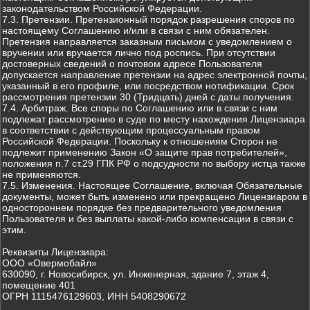
законодательством Российской Федерации.
7.3. Претензии. Претензионный порядок разрешения споров по
настоящему Соглашению и/или в связи с ним обязателен.
Претензия направляется заказным письмом с уведомлением о
вручении или вручается лично под роспись. При отсутствии
достоверных сведений о почтовом адресе Пользователя
допускается направление претензии на адрес электронной почты,
указанный в его профиле, или посредством нотификации. Срок
рассмотрения претензии 30 (Тридцать) дней с даты получения.
7.4. Арбитраж. Все споры по Соглашению или в связи с ним
подлежат рассмотрению в суде по месту нахождения Лицензиара
в соответствии с действующим процессуальным правом
Российской Федерации. Поскольку к отношениям Сторон не
подлежит применению Закон «О защите прав потребителей»,
положения п.7 ст.29 ГПК РФ о подсудности по выбору истца также
не применяются.
7.5. Изменения. Настоящее Соглашение, включая Обязательные
документы, может быть изменено или прекращено Лицензиаром в
одностороннем порядке без предварительного уведомления
Пользователя и без выплаты какой-либо компенсации в связи с
этим.
Реквизиты Лицензиара:
ООО «Овермобайл»
630090, г. Новосибирск, ул. Инженерная, здание 7, этаж 4,
помещение 401
ОГРН 1115476129603, ИНН 5408290672