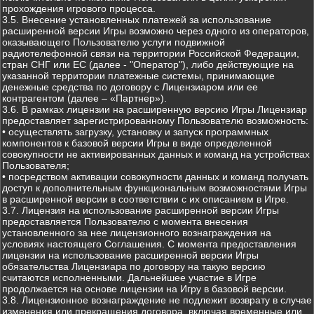
прохождения игрового процесса.
3.5. Внесение установленных платежей за использование
расширенной версии Игры возможно через одного из операторов,
оказывающего Пользователю услуги подвижной
радиотелефонной связи на территории Российской Федерации,
стран СНГ или ЕС (далее - "Оператор"), либо действующие на
указанной территории платежные системы, принимающие
денежные средства по договору с Лицензиаром или ее
контрагентом (далее – «Партнер»).
3.6. В рамках лицензии на расширенную версию Игры Лицензиар
предоставляет зарегистрированному Пользователю возможность:
• осуществлять загрузку, установку и запуск программных
компонентов к базовой версии Игры в виде определенной
совокупности не активированных данных и команд на устройствах
Пользователя;
• посредством активации совокупности данных и команд получать
доступ к дополнительным функциональным возможностями Игры
в расширенной версии в соответствии с их описанием в Игре.
3.7. Лицензия на использование расширенной версии Игры
предоставляется Пользователю с момента внесения
установленного за нее лицензионного вознаграждения на
условиях настоящего Соглашения. С момента предоставления
лицензии на использование расширенной версии Игры
обязательства Лицензиара по договору на такую версию
считаются исполненными. Дальнейшее участие в Игре
продолжается на основе лицензии на Игру в базовой версии.
3.8. Лицензионное вознаграждение не подлежит возврату в случае
изменения или прекращения договора, включая временные или