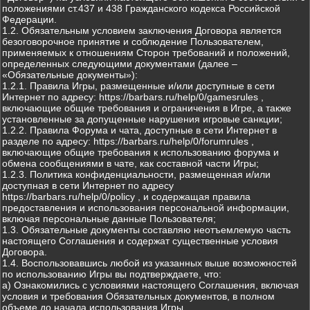
положениями ст.437 и 438 Гражданского кодекса Российской
Федерации.
1.2. Обязательным условием заключения Договора является
безоговорочное принятие и соблюдение Пользователем,
применяемых к отношениям Сторон требований и положений,
определенных следующими документами (далее –
«Обязательные документы»):
1.2.1. Правила Игры, размещенные и/или доступные в сети
Интернет по адресу: https://barbars.ru/help/0/gamesrules ,
включающие общие требования и ограничения в Игре, а также
установленные за допущенные нарушения игровые санкции;
1.2.2. Правила Форума и чата, доступные в сети Интернет в
разделе по адресу: https://barbars.ru/help/0/forumrules ,
включающие общие требования к использованию форума и
обмена сообщениями в чате, как составной части Игры;
1.2.3. Политика конфиденциальности, размещенная и/или
доступная в сети Интернет по адресу
https://barbars.ru/help/0/policy , и содержащая правила
предоставления и использования персональной информации,
включая персональные данные Пользователя;
1.3. Обязательные документы составляю неотъемлемую часть
настоящего Соглашения и содержат существенные условия
Договора.
1.4. Воспользовавшись любой из указанных выше возможностей
по использованию Игры вы подтверждаете, что:
а) Ознакомились с условиями настоящего Соглашения, включая
условия и требования Обязательных документов, в полном
объеме до начала использования Игры.