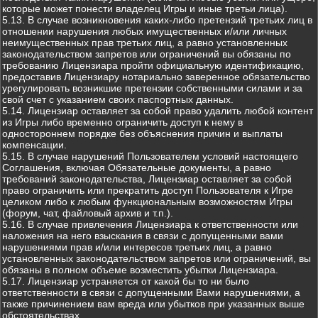
которые может понести владелец Игры и иные третьи лица).
5.13. В случае возникновения каких-либо претензий третьих лиц в
отношении нарушения любых имущественных и/или личных
неимущественных прав третьих лиц, а равно установленных
законодательством запретов или ограничений вы обязаны по
требованию Лицензиара пройти официальную идентификацию,
предоставив Лицензиару нотариально заверенное обязательство
урегулировать возникшие претензии собственными силами и за
свой счет с указанием своих паспортных данных.
5.14. Лицензиар оставляет за собой право удалить любой контент
из Игры либо временно ограничить доступ к нему в
одностороннем порядке без объяснения причин и выплаты
компенсации.
5.15. В случае нарушений Пользователем условий настоящего
Соглашения, включая Обязательные документы, а равно
требований законодательства, Лицензиар оставляет за собой
право ограничить или прекратить доступ Пользователя к Игре
целиком либо к любым функциональным возможностям Игры
(форум, чат, файловый архив и т.п.).
5.16. В случае привлечения Лицензиара к ответственности или
наложения на него взыскания в связи с допущенными вами
нарушениями прав и/или интересов третьих лиц, а равно
установленных законодательством запретов или ограничений, вы
обязаны в полном объеме возместить убытки Лицензиара.
5.17. Лицензиар устраняется от какой бы то ни было
ответственности в связи с допущенными Вами нарушениями, а
также причинением вам вреда или убытков при указанных выше
обстоятельствах.