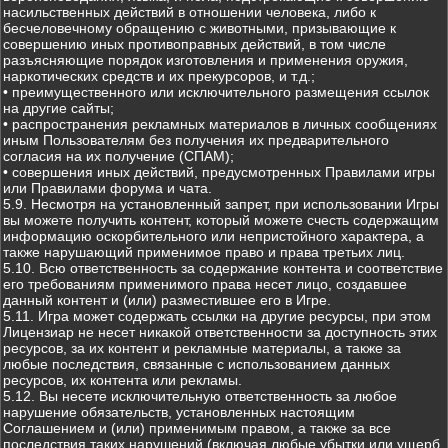
насильственных действий в отношении человека, либо к
бесчеловечному обращению с животными, призывающие к
совершению иных противоправных действий, в том числе
разъясняющие порядок изготовления и применения оружия,
наркотических средств и их прекурсоров, и т.д.;
• преимущественного или исключительного размещения ссылок
на другие сайты;
• распространения рекламных материалов в личных сообщениях
иным Пользователям без получения их предварительного
согласия на их получение (СПАМ);
• совершения иных действий, предусмотренных Правилами игры
или Правилами форума и чата.
5.9. Несмотря на установленный запрет, при использовании Игры
вы можете получить контент, который можете счесть содержащим
информацию оскорбительного или непристойного характера, а
также нарушающий применимое право и права третьих лиц.
5.10. Всю ответственность за содержание контента и соответствие
его требованиям применимого права несет лицо, создавшее
данный контент и (или) разместившее его в Игре.
5.11. Игра может содержать ссылки на другие ресурсы, при этом
Лицензиар не несет никакой ответственности за доступность этих
ресурсов, за их контент и рекламные материалы, а также за
любые последствия, связанные с использованием данных
ресурсов, их контента или рекламы.
5.12. Вы несете исключительную ответственность за любое
нарушение обязательств, установленных настоящим
Соглашением и (или) применимым правом, а также за все
последствия таких нарушений (включая любые убытки или ущерб,