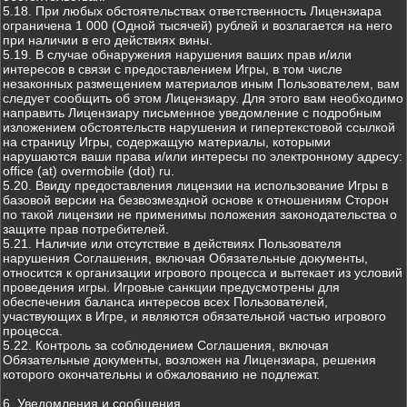
5.18. При любых обстоятельствах ответственность Лицензиара
ограничена 1 000 (Одной тысячей) рублей и возлагается на него
при наличии в его действиях вины.
5.19. В случае обнаружения нарушения ваших прав и/или
интересов в связи с предоставлением Игры, в том числе
незаконных размещением материалов иным Пользователем, вам
следует сообщить об этом Лицензиару. Для этого вам необходимо
направить Лицензиару письменное уведомление с подробным
изложением обстоятельств нарушения и гипертекстовой ссылкой
на страницу Игры, содержащую материалы, которыми
нарушаются ваши права и/или интересы по электронному адресу:
office (at) overmobile (dot) ru.
5.20. Ввиду предоставления лицензии на использование Игры в
базовой версии на безвозмездной основе к отношениям Сторон
по такой лицензии не применимы положения законодательства о
защите прав потребителей.
5.21. Наличие или отсутствие в действиях Пользователя
нарушения Соглашения, включая Обязательные документы,
относится к организации игрового процесса и вытекает из условий
проведения игры. Игровые санкции предусмотрены для
обеспечения баланса интересов всех Пользователей,
участвующих в Игре, и являются обязательной частью игрового
процесса.
5.22. Контроль за соблюдением Соглашения, включая
Обязательные документы, возложен на Лицензиара, решения
которого окончательны и обжалованию не подлежат.
6. Уведомления и сообщения