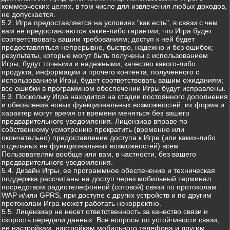
коммерческих целях, в том числе для извлечения любых доходов,
не допускается.
5.2. Игра предоставляется на условиях "как есть", в связи с чем
вам не предоставляются какие-либо гарантии, что Игра будет
соответствовать вашим требованиям; доступ к ней будет
предоставляться непрерывно, быстро, надежно и без ошибок;
результаты, которые могут быть получены с использованием
Игры, будут точными и надежными; качество какого-либо
продукта, информации и прочего контента, полученного с
использованием Игры, будет соответствовать вашим ожиданиям;
все ошибки в программном обеспечении Игры будут исправлены.
5.3. Поскольку Игра находится на стадии постоянного дополнения
и обновления новых функциональных возможностей, их форма и
характер могут время от времени меняться без вашего
предварительного уведомления. Лицензиар вправе по
собственному усмотрению прекратить (временно или
окончательно) предоставление доступа к Игре (или каких-либо
отдельных ее функциональных возможностей) всем
Пользователям вообще или вам, в частности, без вашего
предварительного уведомления.
5.4. Дизайн Игры, ее программное обеспечение и техническая
поддержка рассчитаны на доступ через мобильный терминал
посредством радиотелефонной (сотовой) связи по протоколам
WAP и/или GPRS, при доступе с других устройств и по другим
протоколам Игра может работать некорректно.
5.5. Лицензиар не несет ответственность за качество связи и
скорость передачи данных. Все вопросы по устойчивости связи,
ее настройкам, настройкам мобильного телефона и другим