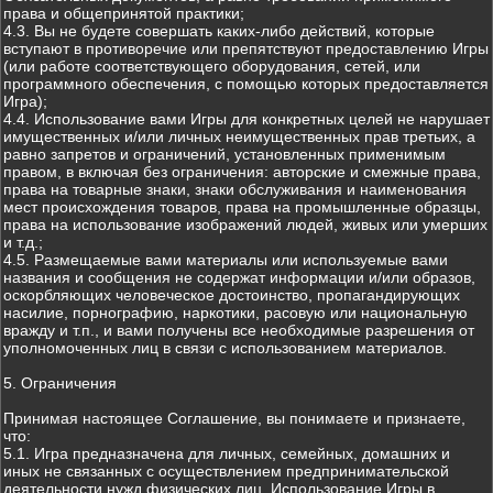
права и общепринятой практики;
4.3. Вы не будете совершать каких-либо действий, которые
вступают в противоречие или препятствуют предоставлению Игры
(или работе соответствующего оборудования, сетей, или
программного обеспечения, с помощью которых предоставляется
Игра);
4.4. Использование вами Игры для конкретных целей не нарушает
имущественных и/или личных неимущественных прав третьих, а
равно запретов и ограничений, установленных применимым
правом, в включая без ограничения: авторские и смежные права,
права на товарные знаки, знаки обслуживания и наименования
мест происхождения товаров, права на промышленные образцы,
права на использование изображений людей, живых или умерших
и т.д.;
4.5. Размещаемые вами материалы или используемые вами
названия и сообщения не содержат информации и/или образов,
оскорбляющих человеческое достоинство, пропагандирующих
насилие, порнографию, наркотики, расовую или национальную
вражду и т.п., и вами получены все необходимые разрешения от
уполномоченных лиц в связи с использованием материалов.
5. Ограничения
Принимая настоящее Соглашение, вы понимаете и признаете,
что:
5.1. Игра предназначена для личных, семейных, домашних и
иных не связанных с осуществлением предпринимательской
деятельности нужд физических лиц. Использование Игры в