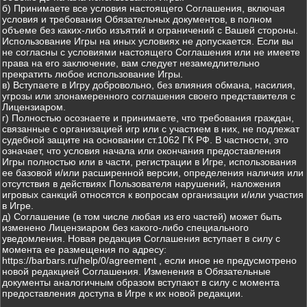
б) Принимаете все условия настоящего Соглашения, включая
условия и требования Обязательных документов, в полном
объеме без каких-либо изъятий и ограничений с Вашей стороны.
Использование Игры на иных условиях не допускается. Если вы
не согласны с условиями настоящего Соглашения или не имеете
права на его заключение, вам следует незамедлительно
прекратить любое использование Игры.
в) Вступаете в Игру добровольно, без влияния обмана, насилия,
угрозы или злонамеренного соглашения своего представителя с
Лицензиаром.
г) Полностью осознаете и принимаете, что требования граждан,
связанные с организацией игр или с участием в них, не подлежат
судебной защите на основании ст.1062 ГК РФ. В частности, это
означает, что условия начала или окончания предоставления
Игры полностью или в части, регистрации в Игре, использования
ее базовой и/или расширенной версии, определения наличия или
отсутствия в действиях Пользователя нарушений, наложения
игровых санкций относятся к вопросам организации и/или участия
в Игре.
д) Соглашение (в том числе любая из его частей) может быть
изменено Лицензиаром без какого-либо специального
уведомления. Новая редакция Соглашения вступает в силу с
момента ее размещения по адресу:
https://barbars.ru/help/0/agreement , если иное не предусмотрено
новой редакцией Соглашения. Изменения в Обязательные
документы аналогичным образом вступают в силу с момента
предоставления доступа в Игре к их новой редакции.