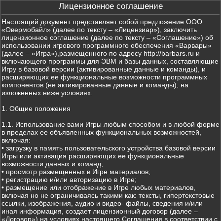
Лицензионное соглашение
Настоящий документ представляет собой предложение ООО
«Овермобайл» (далее по тексту – «Лицензиар»), заключить
лицензионное соглашение (далее по тексту – «Соглашение») об
использовании игрового программного обеспечения «Варвары»
(далее – «Игра»),размещенного по адресу http://barbars.ru и
включающего программы для ЭВМ и базы данных, составляющие
Игру в базовой версии (активированные данные и команды), и
расширяющих ее функциональные возможности программных
компонентов (не активированные данные и команды), на
изложенных ниже условиях.
1. Общие положения
1.1. Использование вами Игры любым способом и в любой форме
в пределах ее объявленных функциональных возможностей,
включая:
• загрузку в память пользовательского устройства базовой версии
Игры или активация расширяющих ее функциональные
возможности данных и команд;
• просмотр размещенных в Игре материалов;
• регистрацию и/или авторизацию в Игре;
• размещение или отображение в Игре любых материалов,
включая но не ограничиваясь такими как: тексты, гипертекстовые
ссылки, изображения, аудио и видео- файлы, сведения и/или
иная информация, создает лицензионный договор (далее –
«Договор») на условиях настоящего Соглашения в соответствии с