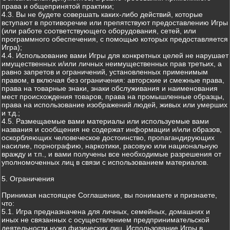
права и общепринятой практики;
4.3. Вы не будете совершать каких-либо действий, которые
вступают в противоречие или препятствуют предоставлению Игры
(или работе соответствующего оборудования, сетей, или
программного обеспечения, с помощью которых предоставляется
Игра);
4.4. Использование вами Игры для конкретных целей не нарушает
имущественных и/или личных неимущественных прав третьих, а
равно запретов и ограничений, установленных применимым
правом, в включая без ограничения: авторские и смежные права,
права на товарные знаки, знаки обслуживания и наименования
мест происхождения товаров, права на промышленные образцы,
права на использование изображений людей, живых или умерших
и т.д.;
4.5. Размещаемые вами материалы или используемые вами
названия и сообщения не содержат информации и/или образов,
оскорбляющих человеческое достоинство, пропагандирующих
насилие, порнографию, наркотики, расовую или национальную
вражду и т.п., и вами получены все необходимые разрешения от
уполномоченных лиц в связи с использованием материалов.
5. Ограничения
Принимая настоящее Соглашение, вы понимаете и признаете,
что:
5.1. Игра предназначена для личных, семейных, домашних и
иных не связанных с осуществлением предпринимательской
деятельности нужд физических лиц. Использование Игры в