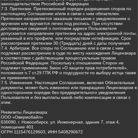
законодательством Российской Федерации.
7.3. Претензии. Претензионный порядок разрешения споров по
настоящему Соглашению и/или в связи с ним обязателен.
Претензия направляется заказным письмом с уведомлением о
вручении или вручается лично под роспись. При отсутствии
достоверных сведений о почтовом адресе Пользователя
допускается направление претензии на адрес электронной почты,
указанный в его профиле, или посредством нотификации. Срок
рассмотрения претензии 30 (Тридцать) дней с даты получения.
7.4. Арбитраж. Все споры по Соглашению или в связи с ним
подлежат рассмотрению в суде по месту нахождения Лицензиара
в соответствии с действующим процессуальным правом
Российской Федерации. Поскольку к отношениям Сторон не
подлежит применению Закон «О защите прав потребителей»,
положения п.7 ст.29 ГПК РФ о подсудности по выбору истца также
не применяются.
7.5. Изменения. Настоящее Соглашение, включая Обязательные
документы, может быть изменено или прекращено Лицензиаром в
одностороннем порядке без предварительного уведомления
Пользователя и без выплаты какой-либо компенсации в связи с
этим.
Реквизиты Лицензиара:
ООО «Овермобайл»
630090, г. Новосибирск, ул. Инженерная, здание 7, этаж 4,
помещение 401
ОГРН 1115476129603, ИНН 5408290672