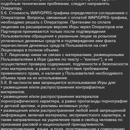
подобным техническим проблемам, следует направлять
Оператору.
5.6. Стоимость WAP/GPRS-трафика определяется соглашением с
Оператором. Вопросы, связанные с оплатой WAP\GPRS-трафика,
необходимо решать с Оператором. Претензии по оплате
лицензии на расширенную версию Игры через Операторов или
Партнеров принимаются только после подтверждения
Пользователем обращения к указанным лицам за розыском
уплаченных денежных средств и подтверждении ими факта
перечисления денежных средств Пользователя на счет
Лицензиара в полном объеме.
5.7. Лицензиар никак не связан с материалами, размещенными
Пользователями в Игре (далее по тексту – "контент"), и не
осуществляет проверку содержания, подлинности и безопасности
этих материалов, а равно их соответствия требованиям
применимого права, и наличия у Пользователей необходимого
объема прав на их использование.
5.8. В частности вам запрещается использование Игры для:
• размещения и/или распространения контрафактных
материалов;
• размещения и/или распространения материалов
порнографического характера, а равно пропаганды порнографии
и детской эротики, и рекламы интимных услуг;
• размещения и/или распространения любой иной запрещенной
информации, включая материалы, экстремистского характера, а
также направленных на ущемление прав и свобод человека по
признакам расовой и национальной принадлежности,
вероисповедания, языка, и пола, подстрекающие к совершению