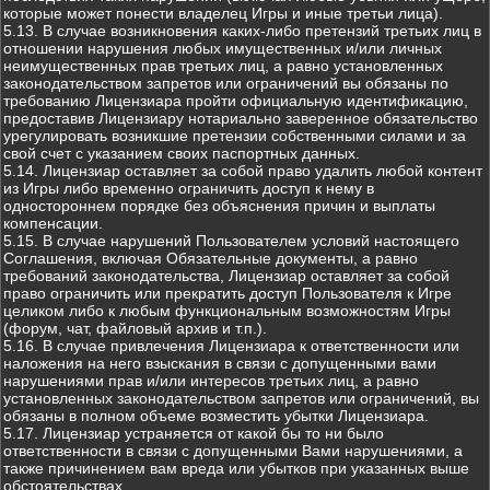
которые может понести владелец Игры и иные третьи лица).
5.13. В случае возникновения каких-либо претензий третьих лиц в
отношении нарушения любых имущественных и/или личных
неимущественных прав третьих лиц, а равно установленных
законодательством запретов или ограничений вы обязаны по
требованию Лицензиара пройти официальную идентификацию,
предоставив Лицензиару нотариально заверенное обязательство
урегулировать возникшие претензии собственными силами и за
свой счет с указанием своих паспортных данных.
5.14. Лицензиар оставляет за собой право удалить любой контент
из Игры либо временно ограничить доступ к нему в
одностороннем порядке без объяснения причин и выплаты
компенсации.
5.15. В случае нарушений Пользователем условий настоящего
Соглашения, включая Обязательные документы, а равно
требований законодательства, Лицензиар оставляет за собой
право ограничить или прекратить доступ Пользователя к Игре
целиком либо к любым функциональным возможностям Игры
(форум, чат, файловый архив и т.п.).
5.16. В случае привлечения Лицензиара к ответственности или
наложения на него взыскания в связи с допущенными вами
нарушениями прав и/или интересов третьих лиц, а равно
установленных законодательством запретов или ограничений, вы
обязаны в полном объеме возместить убытки Лицензиара.
5.17. Лицензиар устраняется от какой бы то ни было
ответственности в связи с допущенными Вами нарушениями, а
также причинением вам вреда или убытков при указанных выше
обстоятельствах.