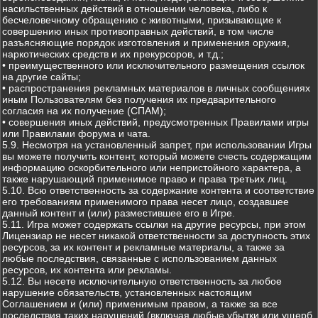
насильственных действий в отношении человека, либо к
бесчеловечному обращению с животными, призывающие к
совершению иных противоправных действий, в том числе
разъясняющие порядок изготовления и применения оружия,
наркотических средств и их прекурсоров, и т.д.;
• преимущественного или исключительного размещения ссылок
на другие сайты;
• распространения рекламных материалов в личных сообщениях
иным Пользователям без получения их предварительного
согласия на их получение (СПАМ);
• совершения иных действий, предусмотренных Правилами игры
или Правилами форума и чата.
5.9. Несмотря на установленный запрет, при использовании Игры
вы можете получить контент, который можете счесть содержащим
информацию оскорбительного или непристойного характера, а
также нарушающий применимое право и права третьих лиц.
5.10. Всю ответственность за содержание контента и соответствие
его требованиям применимого права несет лицо, создавшее
данный контент и (или) разместившее его в Игре.
5.11. Игра может содержать ссылки на другие ресурсы, при этом
Лицензиар не несет никакой ответственности за доступность этих
ресурсов, за их контент и рекламные материалы, а также за
любые последствия, связанные с использованием данных
ресурсов, их контента или рекламы.
5.12. Вы несете исключительную ответственность за любое
нарушение обязательств, установленных настоящим
Соглашением и (или) применимым правом, а также за все
последствия таких нарушений (включая любые убытки или ущерб,