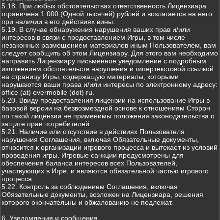
5.18. При любых обстоятельствах ответственность Лицензиара
ограничена 1 000 (Одной тысячей) рублей и возлагается на него
при наличии в его действиях вины.
5.19. В случае обнаружения нарушения ваших прав и/или
интересов в связи с предоставлением Игры, в том числе
незаконных размещением материалов иным Пользователем, вам
следует сообщить об этом Лицензиару. Для этого вам необходимо
направить Лицензиару письменное уведомление с подробным
изложением обстоятельств нарушения и гипертекстовой ссылкой
на страницу Игры, содержащую материалы, которыми
нарушаются ваши права и/или интересы по электронному адресу:
office (at) overmobile (dot) ru.
5.20. Ввиду предоставления лицензии на использование Игры в
базовой версии на безвозмездной основе к отношениям Сторон
по такой лицензии не применимы положения законодательства о
защите прав потребителей.
5.21. Наличие или отсутствие в действиях Пользователя
нарушения Соглашения, включая Обязательные документы,
относится к организации игрового процесса и вытекает из условий
проведения игры. Игровые санкции предусмотрены для
обеспечения баланса интересов всех Пользователей,
участвующих в Игре, и являются обязательной частью игрового
процесса.
5.22. Контроль за соблюдением Соглашения, включая
Обязательные документы, возложен на Лицензиара, решения
которого окончательны и обжалованию не подлежат.
6. Уведомления и сообщения