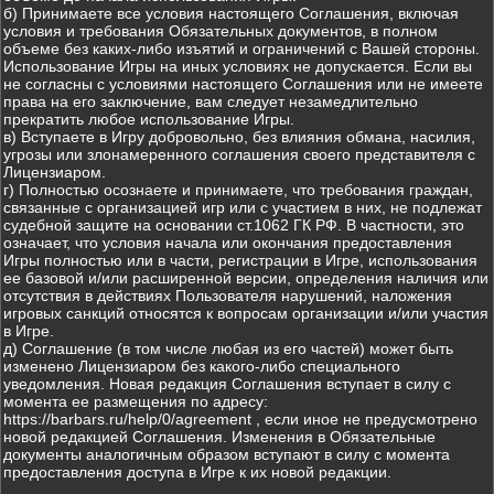
б) Принимаете все условия настоящего Соглашения, включая
условия и требования Обязательных документов, в полном
объеме без каких-либо изъятий и ограничений с Вашей стороны.
Использование Игры на иных условиях не допускается. Если вы
не согласны с условиями настоящего Соглашения или не имеете
права на его заключение, вам следует незамедлительно
прекратить любое использование Игры.
в) Вступаете в Игру добровольно, без влияния обмана, насилия,
угрозы или злонамеренного соглашения своего представителя с
Лицензиаром.
г) Полностью осознаете и принимаете, что требования граждан,
связанные с организацией игр или с участием в них, не подлежат
судебной защите на основании ст.1062 ГК РФ. В частности, это
означает, что условия начала или окончания предоставления
Игры полностью или в части, регистрации в Игре, использования
ее базовой и/или расширенной версии, определения наличия или
отсутствия в действиях Пользователя нарушений, наложения
игровых санкций относятся к вопросам организации и/или участия
в Игре.
д) Соглашение (в том числе любая из его частей) может быть
изменено Лицензиаром без какого-либо специального
уведомления. Новая редакция Соглашения вступает в силу с
момента ее размещения по адресу:
https://barbars.ru/help/0/agreement , если иное не предусмотрено
новой редакцией Соглашения. Изменения в Обязательные
документы аналогичным образом вступают в силу с момента
предоставления доступа в Игре к их новой редакции.