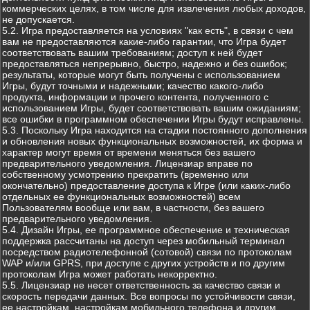
коммерческих целях, в том числе для извлечения любых доходов,
не допускается.
5.2. Игра предоставляется на условиях "как есть", в связи с чем
вам не предоставляются какие-либо гарантии, что Игра будет
соответствовать вашим требованиям; доступ к ней будет
предоставляться непрерывно, быстро, надежно и без ошибок;
результаты, которые могут быть получены с использованием
Игры, будут точными и надежными; качество какого-либо
продукта, информации и прочего контента, полученного с
использованием Игры, будет соответствовать вашим ожиданиям;
все ошибки в программном обеспечении Игры будут исправлены.
5.3. Поскольку Игра находится на стадии постоянного дополнения
и обновления новых функциональных возможностей, их форма и
характер могут время от времени меняться без вашего
предварительного уведомления. Лицензиар вправе по
собственному усмотрению прекратить (временно или
окончательно) предоставление доступа к Игре (или каких-либо
отдельных ее функциональных возможностей) всем
Пользователям вообще или вам, в частности, без вашего
предварительного уведомления.
5.4. Дизайн Игры, ее программное обеспечение и техническая
поддержка рассчитаны на доступ через мобильный терминал
посредством радиотелефонной (сотовой) связи по протоколам
WAP и/или GPRS, при доступе с других устройств и по другим
протоколам Игра может работать некорректно.
5.5. Лицензиар не несет ответственность за качество связи и
скорость передачи данных. Все вопросы по устойчивости связи,
ее настройкам, настройкам мобильного телефона и другим