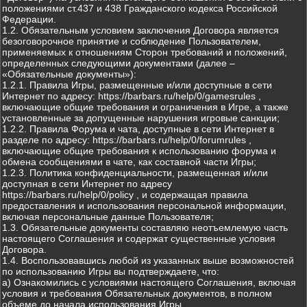
положениями ст.437 и 438 Гражданского кодекса Российской
Федерации.
1.2. Обязательным условием заключения Договора является
безоговорочное принятие и соблюдение Пользователем,
применяемых к отношениям Сторон требований и положений,
определенных следующими документами (далее –
«Обязательные документы»):
1.2.1. Правила Игры, размещенные и/или доступные в сети
Интернет по адресу: https://barbars.ru/help/0/gamesrules ,
включающие общие требования и ограничения в Игре, а также
установленные за допущенные нарушения игровые санкции;
1.2.2. Правила Форума и чата, доступные в сети Интернет в
разделе по адресу: https://barbars.ru/help/0/forumrules ,
включающие общие требования к использованию форума и
обмена сообщениями в чате, как составной части Игры;
1.2.3. Политика конфиденциальности, размещенная и/или
доступная в сети Интернет по адресу
https://barbars.ru/help/0/policy , и содержащая правила
предоставления и использования персональной информации,
включая персональные данные Пользователя;
1.3. Обязательные документы составляю неотъемлемую часть
настоящего Соглашения и содержат существенные условия
Договора.
1.4. Воспользовавшись любой из указанных выше возможностей
по использованию Игры вы подтверждаете, что:
а) Ознакомились с условиями настоящего Соглашения, включая
условия и требования Обязательных документов, в полном
объеме до начала использования Игры.