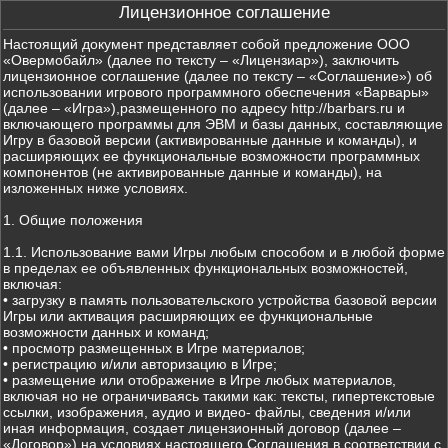
Лицензионное соглашение
Настоящий документ представляет собой предложение ООО
«Овермобайл» (далее по тексту – «Лицензиар»), заключить
лицензионное соглашение (далее по тексту – «Соглашение») об
использовании игрового программного обеспечения «Варвары»
(далее – «Игра»),размещенного по адресу http://barbars.ru и
включающего программы для ЭВМ и базы данных, составляющие
Игру в базовой версии (активированные данные и команды), и
расширяющих ее функциональные возможности программных
компонентов (не активированные данные и команды), на
изложенных ниже условиях.
1. Общие положения
1.1. Использование вами Игры любым способом и в любой форме
в пределах ее объявленных функциональных возможностей,
включая:
• загрузку в память пользовательского устройства базовой версии
Игры или активация расширяющих ее функциональные
возможности данных и команд;
• просмотр размещенных в Игре материалов;
• регистрацию и/или авторизацию в Игре;
• размещение или отображение в Игре любых материалов,
включая но не ограничиваясь такими как: тексты, гипертекстовые
ссылки, изображения, аудио и видео- файлы, сведения и/или
иная информация, создает лицензионный договор (далее –
«Договор») на условиях настоящего Соглашения в соответствии с