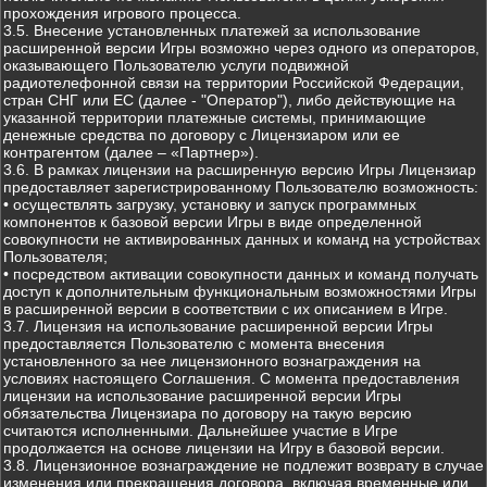
прохождения игрового процесса.
3.5. Внесение установленных платежей за использование
расширенной версии Игры возможно через одного из операторов,
оказывающего Пользователю услуги подвижной
радиотелефонной связи на территории Российской Федерации,
стран СНГ или ЕС (далее - "Оператор"), либо действующие на
указанной территории платежные системы, принимающие
денежные средства по договору с Лицензиаром или ее
контрагентом (далее – «Партнер»).
3.6. В рамках лицензии на расширенную версию Игры Лицензиар
предоставляет зарегистрированному Пользователю возможность:
• осуществлять загрузку, установку и запуск программных
компонентов к базовой версии Игры в виде определенной
совокупности не активированных данных и команд на устройствах
Пользователя;
• посредством активации совокупности данных и команд получать
доступ к дополнительным функциональным возможностями Игры
в расширенной версии в соответствии с их описанием в Игре.
3.7. Лицензия на использование расширенной версии Игры
предоставляется Пользователю с момента внесения
установленного за нее лицензионного вознаграждения на
условиях настоящего Соглашения. С момента предоставления
лицензии на использование расширенной версии Игры
обязательства Лицензиара по договору на такую версию
считаются исполненными. Дальнейшее участие в Игре
продолжается на основе лицензии на Игру в базовой версии.
3.8. Лицензионное вознаграждение не подлежит возврату в случае
изменения или прекращения договора, включая временные или