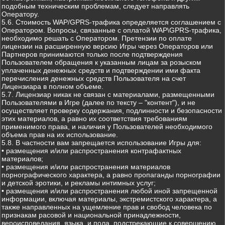
подобным техническим проблемам, следует направлять
Оператору.
5.6. Стоимость WAP/GPRS-трафика определяется соглашением с
Оператором. Вопросы, связанные с оплатой WAP\GPRS-трафика,
необходимо решать с Оператором. Претензии по оплате
лицензии на расширенную версию Игры через Операторов или
Партнеров принимаются только после подтверждения
Пользователем обращения к указанным лицам за розыском
уплаченных денежных средств и подтверждении ими факта
перечисления денежных средств Пользователя на счет
Лицензиара в полном объеме.
5.7. Лицензиар никак не связан с материалами, размещенными
Пользователями в Игре (далее по тексту – "контент"), и не
осуществляет проверку содержания, подлинности и безопасности
этих материалов, а равно их соответствия требованиям
применимого права, и наличия у Пользователей необходимого
объема прав на их использование.
5.8. В частности вам запрещается использование Игры для:
• размещения и/или распространения контрафактных
материалов;
• размещения и/или распространения материалов
порнографического характера, а равно пропаганды порнографии
и детской эротики, и рекламы интимных услуг;
• размещения и/или распространения любой иной запрещенной
информации, включая материалы, экстремистского характера, а
также направленных на ущемление прав и свобод человека по
признакам расовой и национальной принадлежности,
вероисповедания, языка, и пола, подстрекающие к совершению