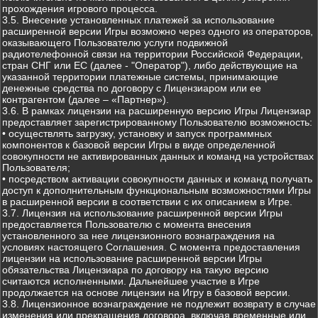
прохождения игрового процесса.
3.5. Внесение установленных платежей за использование
расширенной версии Игры возможно через одного из операторов,
оказывающего Пользователю услуги подвижной
радиотелефонной связи на территории Российской Федерации,
стран СНГ или ЕС (далее - "Оператор"), либо действующие на
указанной территории платежные системы, принимающие
денежные средства по договору с Лицензиаром или ее
контрагентом (далее – «Партнер»).
3.6. В рамках лицензии на расширенную версию Игры Лицензиар
предоставляет зарегистрированному Пользователю возможность:
• осуществлять загрузку, установку и запуск программных
компонентов к базовой версии Игры в виде определенной
совокупности не активированных данных и команд на устройствах
Пользователя;
• посредством активации совокупности данных и команд получать
доступ к дополнительным функциональным возможностями Игры
в расширенной версии в соответствии с их описанием в Игре.
3.7. Лицензия на использование расширенной версии Игры
предоставляется Пользователю с момента внесения
установленного за нее лицензионного вознаграждения на
условиях настоящего Соглашения. С момента предоставления
лицензии на использование расширенной версии Игры
обязательства Лицензиара по договору на такую версию
считаются исполненными. Дальнейшее участие в Игре
продолжается на основе лицензии на Игру в базовой версии.
3.8. Лицензионное вознаграждение не подлежит возврату в случае
изменения или прекращения договора, включая временные или