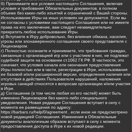
б) Принимаете все условия настоящего Соглашения, включая
условия и требования Обязательных документов, в полном
объеме без каких-либо изъятий и ограничений с Вашей стороны.
Использование Игры на иных условиях не допускается. Если вы
не согласны с условиями настоящего Соглашения или не имеете
права на его заключение, вам следует незамедлительно
прекратить любое использование Игры.
в) Вступаете в Игру добровольно, без влияния обмана, насилия,
угрозы или злонамеренного соглашения своего представителя с
Лицензиаром.
г) Полностью осознаете и принимаете, что требования граждан,
связанные с организацией игр или с участием в них, не подлежат
судебной защите на основании ст.1062 ГК РФ. В частности, это
означает, что условия начала или окончания предоставления
Игры полностью или в части, регистрации в Игре, использования
ее базовой и/или расширенной версии, определения наличия или
отсутствия в действиях Пользователя нарушений, наложения
игровых санкций относятся к вопросам организации и/или участия
в Игре.
д) Соглашение (в том числе любая из его частей) может быть
изменено Лицензиаром без какого-либо специального
уведомления. Новая редакция Соглашения вступает в силу с
момента ее размещения по адресу:
https://barbars.ru/help/0/agreement , если иное не предусмотрено
новой редакцией Соглашения. Изменения в Обязательные
документы аналогичным образом вступают в силу с момента
предоставления доступа в Игре к их новой редакции.