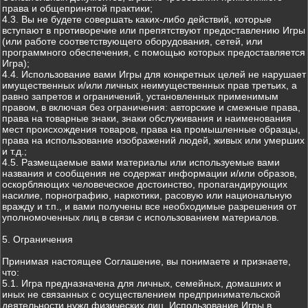
права и общепринятой практики;
4.3. Вы не будете совершать каких-либо действий, которые
вступают в противоречие или препятствуют предоставлению Игры
(или работе соответствующего оборудования, сетей, или
программного обеспечения, с помощью которых предоставляется
Игра);
4.4. Использование вами Игры для конкретных целей не нарушает
имущественных и/или личных неимущественных прав третьих, а
равно запретов и ограничений, установленных применимым
правом, в включая без ограничения: авторские и смежные права,
права на товарные знаки, знаки обслуживания и наименования
мест происхождения товаров, права на промышленные образцы,
права на использование изображений людей, живых или умерших
и т.д.;
4.5. Размещаемые вами материалы или используемые вами
названия и сообщения не содержат информации и/или образов,
оскорбляющих человеческое достоинство, пропагандирующих
насилие, порнографию, наркотики, расовую или национальную
вражду и т.п., и вами получены все необходимые разрешения от
уполномоченных лиц в связи с использованием материалов.
5. Ограничения
Принимая настоящее Соглашение, вы понимаете и признаете,
что:
5.1. Игра предназначена для личных, семейных, домашних и
иных не связанных с осуществлением предпринимательской
деятельности нужд физических лиц. Использование Игры в