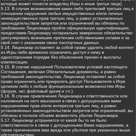
которые может понести владелец Игры и иные третьи лица).
5.13. В случае возникновения каких-либо претензий третьих лиц в
отношении нарушения любых имущественных и/или личных
неимущественных прав третьих лиц, а равно установленных
законодательством запретов или ограничений вы обязаны по
требованию Лицензиара пройти официальную идентификацию,
предоставив Лицензиару нотариально заверенное обязательство
урегулировать возникшие претензии собственными силами и за
свой счет с указанием своих паспортных данных.
5.14. Лицензиар оставляет за собой право удалить любой контент
из Игры либо временно ограничить доступ к нему в
одностороннем порядке без объяснения причин и выплаты
компенсации.
5.15. В случае нарушений Пользователем условий настоящего
Соглашения, включая Обязательные документы, а равно
требований законодательства, Лицензиар оставляет за собой
право ограничить или прекратить доступ Пользователя к Игре
целиком либо к любым функциональным возможностям Игры
(форум, чат, файловый архив и т.п.).
5.16. В случае привлечения Лицензиара к ответственности или
наложения на него взыскания в связи с допущенными вами
нарушениями прав и/или интересов третьих лиц, а равно
установленных законодательством запретов или ограничений, вы
обязаны в полном объеме возместить убытки Лицензиара.
5.17. Лицензиар устраняется от какой бы то ни было
ответственности в связи с допущенными Вами нарушениями, а
также причинением вам вреда или убытков при указанных выше
обстоятельствах.