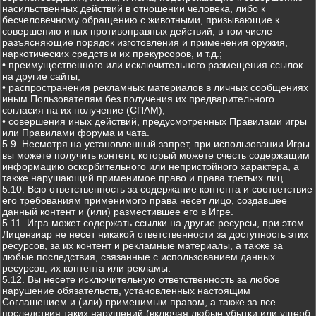
насильственных действий в отношении человека, либо к
бесчеловечному обращению с животными, призывающие к
совершению иных противоправных действий, в том числе
разъясняющие порядок изготовления и применения оружия,
наркотических средств и их прекурсоров, и т.д.;
• преимущественного или исключительного размещения ссылок
на другие сайты;
• распространения рекламных материалов в личных сообщениях
иным Пользователям без получения их предварительного
согласия на их получение (СПАМ);
• совершения иных действий, предусмотренных Правилами игры
или Правилами форума и чата.
5.9. Несмотря на установленный запрет, при использовании Игры
вы можете получить контент, который можете счесть содержащим
информацию оскорбительного или непристойного характера, а
также нарушающий применимое право и права третьих лиц.
5.10. Всю ответственность за содержание контента и соответствие
его требованиям применимого права несет лицо, создавшее
данный контент и (или) разместившее его в Игре.
5.11. Игра может содержать ссылки на другие ресурсы, при этом
Лицензиар не несет никакой ответственности за доступность этих
ресурсов, за их контент и рекламные материалы, а также за
любые последствия, связанные с использованием данных
ресурсов, их контента или рекламы.
5.12. Вы несете исключительную ответственность за любое
нарушение обязательств, установленных настоящим
Соглашением и (или) применимым правом, а также за все
последствия таких нарушений (включая любые убытки или ущерб,