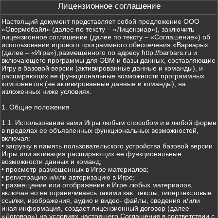
Лицензионное соглашение
Настоящий документ представляет собой предложение ООО
«Овермобайл» (далее по тексту – «Лицензиар»), заключить
лицензионное соглашение (далее по тексту – «Соглашение») об
использовании игрового программного обеспечения «Варвары»
(далее – «Игра»),размещенного по адресу http://barbars.ru и
включающего программы для ЭВМ и базы данных, составляющие
Игру в базовой версии (активированные данные и команды), и
расширяющих ее функциональные возможности программных
компонентов (не активированные данные и команды), на
изложенных ниже условиях.
1. Общие положения
1.1. Использование вами Игры любым способом и в любой форме
в пределах ее объявленных функциональных возможностей,
включая:
• загрузку в память пользовательского устройства базовой версии
Игры или активация расширяющих ее функциональные
возможности данных и команд;
• просмотр размещенных в Игре материалов;
• регистрацию и/или авторизацию в Игре;
• размещение или отображение в Игре любых материалов,
включая но не ограничиваясь такими как: тексты, гипертекстовые
ссылки, изображения, аудио и видео- файлы, сведения и/или
иная информация, создает лицензионный договор (далее –
«Договор») на условиях настоящего Соглашения в соответствии с