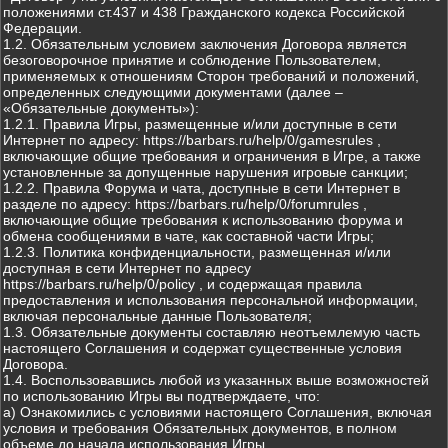
положениями ст.437 и 438 Гражданского кодекса Российской
Федерации.
1.2. Обязательным условием заключения Договора является
безоговорочное принятие и соблюдение Пользователем,
применяемых к отношениям Сторон требований и положений,
определенных следующими документами (далее –
«Обязательные документы»):
1.2.1. Правила Игры, размещенные и/или доступные в сети
Интернет по адресу: https://barbars.ru/help/0/gamesrules ,
включающие общие требования и ограничения в Игре, а также
установленные за допущенные нарушения игровые санкции;
1.2.2. Правила Форума и чата, доступные в сети Интернет в
разделе по адресу: https://barbars.ru/help/0/forumrules ,
включающие общие требования к использованию форума и
обмена сообщениями в чате, как составной части Игры;
1.2.3. Политика конфиденциальности, размещенная и/или
доступная в сети Интернет по адресу
https://barbars.ru/help/0/policy , и содержащая правила
предоставления и использования персональной информации,
включая персональные данные Пользователя;
1.3. Обязательные документы составляю неотъемлемую часть
настоящего Соглашения и содержат существенные условия
Договора.
1.4. Воспользовавшись любой из указанных выше возможностей
по использованию Игры вы подтверждаете, что:
а) Ознакомились с условиями настоящего Соглашения, включая
условия и требования Обязательных документов, в полном
объеме до начала использования Игры.