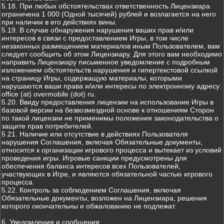
5.18. При любых обстоятельствах ответственность Лицензиара
ограничена 1 000 (Одной тысячей) рублей и возлагается на него
при наличии в его действиях вины.
5.19. В случае обнаружения нарушения ваших прав и/или
интересов в связи с предоставлением Игры, в том числе
незаконных размещением материалов иным Пользователем, вам
следует сообщить об этом Лицензиару. Для этого вам необходимо
направить Лицензиару письменное уведомление с подробным
изложением обстоятельств нарушения и гипертекстовой ссылкой
на страницу Игры, содержащую материалы, которыми
нарушаются ваши права и/или интересы по электронному адресу:
office (at) overmobile (dot) ru.
5.20. Ввиду предоставления лицензии на использование Игры в
базовой версии на безвозмездной основе к отношениям Сторон
по такой лицензии не применимы положения законодательства о
защите прав потребителей.
5.21. Наличие или отсутствие в действиях Пользователя
нарушения Соглашения, включая Обязательные документы,
относится к организации игрового процесса и вытекает из условий
проведения игры. Игровые санкции предусмотрены для
обеспечения баланса интересов всех Пользователей,
участвующих в Игре, и являются обязательной частью игрового
процесса.
5.22. Контроль за соблюдением Соглашения, включая
Обязательные документы, возложен на Лицензиара, решения
которого окончательны и обжалованию не подлежат.
6. Уведомления и сообщения