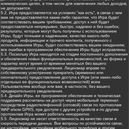
коммерческих целях, в том числе для извлечения любых доходов,
не допускается.
5.2. Игра предоставляется на условиях "как есть", в связи с чем
вам не предоставляются какие-либо гарантии, что Игра будет
соответствовать вашим требованиям; доступ к ней будет
предоставляться непрерывно, быстро, надежно и без ошибок;
результаты, которые могут быть получены с использованием
Игры, будут точными и надежными; качество какого-либо
продукта, информации и прочего контента, полученного с
использованием Игры, будет соответствовать вашим ожиданиям;
все ошибки в программном обеспечении Игры будут исправлены.
5.3. Поскольку Игра находится на стадии постоянного дополнения
и обновления новых функциональных возможностей, их форма и
характер могут время от времени меняться без вашего
предварительного уведомления. Лицензиар вправе по
собственному усмотрению прекратить (временно или
окончательно) предоставление доступа к Игре (или каких-либо
отдельных ее функциональных возможностей) всем
Пользователям вообще или вам, в частности, без вашего
предварительного уведомления.
5.4. Дизайн Игры, ее программное обеспечение и техническая
поддержка рассчитаны на доступ через мобильный терминал
посредством радиотелефонной (сотовой) связи по протоколам
WAP и/или GPRS, при доступе с других устройств и по другим
протоколам Игра может работать некорректно.
5.5. Лицензиар не несет ответственность за качество связи и
скорость передачи данных. Все вопросы по устойчивости связи,
ее настройкам, настройкам мобильного телефона и другим