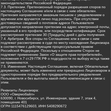
законодательством Российской Федерации.
7.3. Претензии. Претензионный порядок разрешения споров по
настоящему Соглашению и/или в связи с ним обязателен.
Претензия направляется заказным письмом с уведомлением о
вручении или вручается лично под роспись. При отсутствии
достоверных сведений о почтовом адресе Пользователя
допускается направление претензии на адрес электронной почты,
указанный в его профиле, или посредством нотификации. Срок
рассмотрения претензии 30 (Тридцать) дней с даты получения.
7.4. Арбитраж. Все споры по Соглашению или в связи с ним
подлежат рассмотрению в суде по месту нахождения Лицензиара
в соответствии с действующим процессуальным правом
Российской Федерации. Поскольку к отношениям Сторон не
подлежит применению Закон «О защите прав потребителей»,
положения п.7 ст.29 ГПК РФ о подсудности по выбору истца также
не применяются.
7.5. Изменения. Настоящее Соглашение, включая Обязательные
документы, может быть изменено или прекращено Лицензиаром в
одностороннем порядке без предварительного уведомления
Пользователя и без выплаты какой-либо компенсации в связи с
этим.
Реквизиты Лицензиара:
ООО «Овермобайл»
630090, г. Новосибирск, ул. Инженерная, здание 7, этаж 4,
помещение 401
ОГРН 1115476129603, ИНН 5408290672