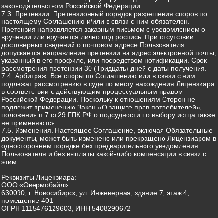
законодательством Российской Федерации.
7.3. Претензии. Претензионный порядок разрешения споров по
настоящему Соглашению и/или в связи с ним обязателен.
Претензия направляется заказным письмом с уведомлением о
вручении или вручается лично под роспись. При отсутствии
достоверных сведений о почтовом адресе Пользователя
допускается направление претензии на адрес электронной почты,
указанный в его профиле, или посредством нотификации. Срок
рассмотрения претензии 30 (Тридцать) дней с даты получения.
7.4. Арбитраж. Все споры по Соглашению или в связи с ним
подлежат рассмотрению в суде по месту нахождения Лицензиара
в соответствии с действующим процессуальным правом
Российской Федерации. Поскольку к отношениям Сторон не
подлежит применению Закон «О защите прав потребителей»,
положения п.7 ст.29 ГПК РФ о подсудности по выбору истца также
не применяются.
7.5. Изменения. Настоящее Соглашение, включая Обязательные
документы, может быть изменено или прекращено Лицензиаром в
одностороннем порядке без предварительного уведомления
Пользователя и без выплаты какой-либо компенсации в связи с
этим.
Реквизиты Лицензиара:
ООО «Овермобайл»
630090, г. Новосибирск, ул. Инженерная, здание 7, этаж 4,
помещение 401
ОГРН 1115476129603, ИНН 5408290672