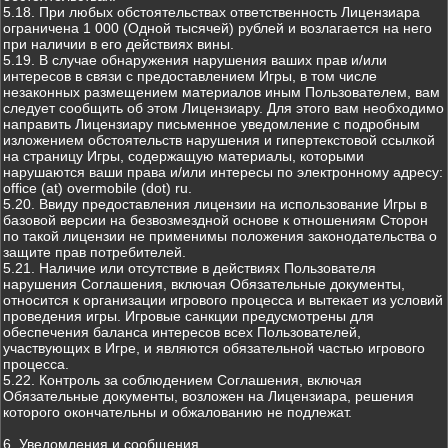
5.18. При любых обстоятельствах ответственность Лицензиара
ограничена 1 000 (Одной тысячей) рублей и возлагается на него
при наличии в его действиях вины.
5.19. В случае обнаружения нарушения ваших прав и/или
интересов в связи с предоставлением Игры, в том числе
незаконных размещением материалов иным Пользователем, вам
следует сообщить об этом Лицензиару. Для этого вам необходимо
направить Лицензиару письменное уведомление с подробным
изложением обстоятельств нарушения и гипертекстовой ссылкой
на страницу Игры, содержащую материалы, которыми
нарушаются ваши права и/или интересы по электронному адресу:
office (at) overmobile (dot) ru.
5.20. Ввиду предоставления лицензии на использование Игры в
базовой версии на безвозмездной основе к отношениям Сторон
по такой лицензии не применимы положения законодательства о
защите прав потребителей.
5.21. Наличие или отсутствие в действиях Пользователя
нарушения Соглашения, включая Обязательные документы,
относится к организации игрового процесса и вытекает из условий
проведения игры. Игровые санкции предусмотрены для
обеспечения баланса интересов всех Пользователей,
участвующих в Игре, и являются обязательной частью игрового
процесса.
5.22. Контроль за соблюдением Соглашения, включая
Обязательные документы, возложен на Лицензиара, решения
которого окончательны и обжалованию не подлежат.
6. Уведомления и сообщения