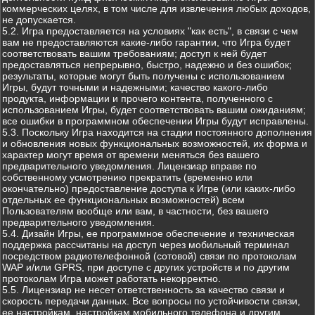
коммерческих целях, в том числе для извлечения любых доходов,
не допускается.
5.2. Игра предоставляется на условиях "как есть", в связи с чем
вам не предоставляются какие-либо гарантии, что Игра будет
соответствовать вашим требованиям; доступ к ней будет
предоставляться непрерывно, быстро, надежно и без ошибок;
результаты, которые могут быть получены с использованием
Игры, будут точными и надежными; качество какого-либо
продукта, информации и прочего контента, полученного с
использованием Игры, будет соответствовать вашим ожиданиям;
все ошибки в программном обеспечении Игры будут исправлены.
5.3. Поскольку Игра находится на стадии постоянного дополнения
и обновления новых функциональных возможностей, их форма и
характер могут время от времени меняться без вашего
предварительного уведомления. Лицензиар вправе по
собственному усмотрению прекратить (временно или
окончательно) предоставление доступа к Игре (или каких-либо
отдельных ее функциональных возможностей) всем
Пользователям вообще или вам, в частности, без вашего
предварительного уведомления.
5.4. Дизайн Игры, ее программное обеспечение и техническая
поддержка рассчитаны на доступ через мобильный терминал
посредством радиотелефонной (сотовой) связи по протоколам
WAP и/или GPRS, при доступе с других устройств и по другим
протоколам Игра может работать некорректно.
5.5. Лицензиар не несет ответственность за качество связи и
скорость передачи данных. Все вопросы по устойчивости связи,
ее настройкам, настройкам мобильного телефона и другим