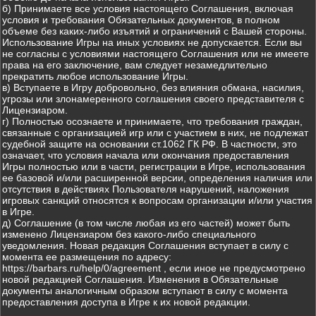
б) Принимаете все условия настоящего Соглашения, включая
условия и требования Обязательных документов, в полном
объеме без каких-либо изъятий и ограничений с Вашей стороны.
Использование Игры на иных условиях не допускается. Если вы
не согласны с условиями настоящего Соглашения или не имеете
права на его заключение, вам следует незамедлительно
прекратить любое использование Игры.
в) Вступаете в Игру добровольно, без влияния обмана, насилия,
угрозы или злонамеренного соглашения своего представителя с
Лицензиаром.
г) Полностью осознаете и принимаете, что требования граждан,
связанные с организацией игр или с участием в них, не подлежат
судебной защите на основании ст.1062 ГК РФ. В частности, это
означает, что условия начала или окончания предоставления
Игры полностью или в части, регистрации в Игре, использования
ее базовой и/или расширенной версии, определения наличия или
отсутствия в действиях Пользователя нарушений, наложения
игровых санкций относятся к вопросам организации и/или участия
в Игре.
д) Соглашение (в том числе любая из его частей) может быть
изменено Лицензиаром без какого-либо специального
уведомления. Новая редакция Соглашения вступает в силу с
момента ее размещения по адресу:
https://barbars.ru/help/0/agreement , если иное не предусмотрено
новой редакцией Соглашения. Изменения в Обязательные
документы аналогичным образом вступают в силу с момента
предоставления доступа в Игре к их новой редакции.