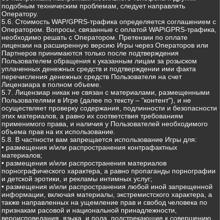
подобным техническим проблемам, следует направлять
Оператору.
5.6. Стоимость WAP/GPRS-трафика определяется соглашением с
Оператором. Вопросы, связанные с оплатой WAP\GPRS-трафика,
необходимо решать с Оператором. Претензии по оплате
лицензии на расширенную версию Игры через Операторов или
Партнеров принимаются только после подтверждения
Пользователем обращения к указанным лицам за розыском
уплаченных денежных средств и подтверждении ими факта
перечисления денежных средств Пользователя на счет
Лицензиара в полном объеме.
5.7. Лицензиар никак не связан с материалами, размещенными
Пользователями в Игре (далее по тексту – "контент"), и не
осуществляет проверку содержания, подлинности и безопасности
этих материалов, а равно их соответствия требованиям
применимого права, и наличия у Пользователей необходимого
объема прав на их использование.
5.8. В частности вам запрещается использование Игры для:
• размещения и/или распространения контрафактных
материалов;
• размещения и/или распространения материалов
порнографического характера, а равно пропаганды порнографии
и детской эротики, и рекламы интимных услуг;
• размещения и/или распространения любой иной запрещенной
информации, включая материалы, экстремистского характера, а
также направленных на ущемление прав и свобод человека по
признакам расовой и национальной принадлежности,
вероисповедания, языка, и пола, подстрекающие к совершению