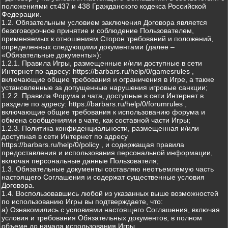
положениями ст.437 и 438 Гражданского кодекса Российской
Федерации.
1.2. Обязательным условием заключения Договора является
безоговорочное принятие и соблюдение Пользователем,
применяемых к отношениям Сторон требований и положений,
определенных следующими документами (далее –
«Обязательные документы»):
1.2.1. Правила Игры, размещенные и/или доступные в сети
Интернет по адресу: https://barbars.ru/help/0/gamesrules ,
включающие общие требования и ограничения в Игре, а также
установленные за допущенные нарушения игровые санкции;
1.2.2. Правила Форума и чата, доступные в сети Интернет в
разделе по адресу: https://barbars.ru/help/0/forumrules ,
включающие общие требования к использованию форума и
обмена сообщениями в чате, как составной части Игры;
1.2.3. Политика конфиденциальности, размещенная и/или
доступная в сети Интернет по адресу
https://barbars.ru/help/0/policy , и содержащая правила
предоставления и использования персональной информации,
включая персональные данные Пользователя;
1.3. Обязательные документы составляю неотъемлемую часть
настоящего Соглашения и содержат существенные условия
Договора.
1.4. Воспользовавшись любой из указанных выше возможностей
по использованию Игры вы подтверждаете, что:
а) Ознакомились с условиями настоящего Соглашения, включая
условия и требования Обязательных документов, в полном
объеме до начала использования Игры.