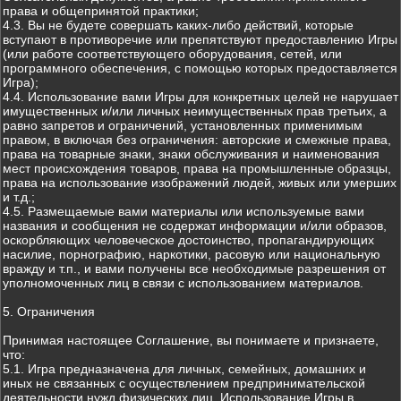
права и общепринятой практики;
4.3. Вы не будете совершать каких-либо действий, которые
вступают в противоречие или препятствуют предоставлению Игры
(или работе соответствующего оборудования, сетей, или
программного обеспечения, с помощью которых предоставляется
Игра);
4.4. Использование вами Игры для конкретных целей не нарушает
имущественных и/или личных неимущественных прав третьих, а
равно запретов и ограничений, установленных применимым
правом, в включая без ограничения: авторские и смежные права,
права на товарные знаки, знаки обслуживания и наименования
мест происхождения товаров, права на промышленные образцы,
права на использование изображений людей, живых или умерших
и т.д.;
4.5. Размещаемые вами материалы или используемые вами
названия и сообщения не содержат информации и/или образов,
оскорбляющих человеческое достоинство, пропагандирующих
насилие, порнографию, наркотики, расовую или национальную
вражду и т.п., и вами получены все необходимые разрешения от
уполномоченных лиц в связи с использованием материалов.
5. Ограничения
Принимая настоящее Соглашение, вы понимаете и признаете,
что:
5.1. Игра предназначена для личных, семейных, домашних и
иных не связанных с осуществлением предпринимательской
деятельности нужд физических лиц. Использование Игры в