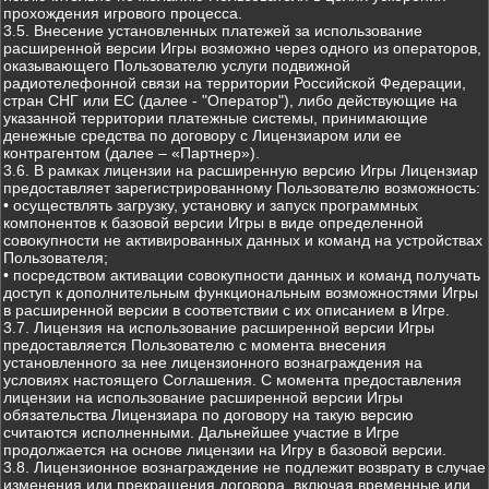
прохождения игрового процесса.
3.5. Внесение установленных платежей за использование
расширенной версии Игры возможно через одного из операторов,
оказывающего Пользователю услуги подвижной
радиотелефонной связи на территории Российской Федерации,
стран СНГ или ЕС (далее - "Оператор"), либо действующие на
указанной территории платежные системы, принимающие
денежные средства по договору с Лицензиаром или ее
контрагентом (далее – «Партнер»).
3.6. В рамках лицензии на расширенную версию Игры Лицензиар
предоставляет зарегистрированному Пользователю возможность:
• осуществлять загрузку, установку и запуск программных
компонентов к базовой версии Игры в виде определенной
совокупности не активированных данных и команд на устройствах
Пользователя;
• посредством активации совокупности данных и команд получать
доступ к дополнительным функциональным возможностями Игры
в расширенной версии в соответствии с их описанием в Игре.
3.7. Лицензия на использование расширенной версии Игры
предоставляется Пользователю с момента внесения
установленного за нее лицензионного вознаграждения на
условиях настоящего Соглашения. С момента предоставления
лицензии на использование расширенной версии Игры
обязательства Лицензиара по договору на такую версию
считаются исполненными. Дальнейшее участие в Игре
продолжается на основе лицензии на Игру в базовой версии.
3.8. Лицензионное вознаграждение не подлежит возврату в случае
изменения или прекращения договора, включая временные или