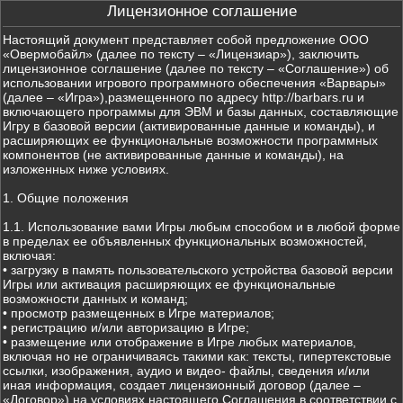
Лицензионное соглашение
Настоящий документ представляет собой предложение ООО
«Овермобайл» (далее по тексту – «Лицензиар»), заключить
лицензионное соглашение (далее по тексту – «Соглашение») об
использовании игрового программного обеспечения «Варвары»
(далее – «Игра»),размещенного по адресу http://barbars.ru и
включающего программы для ЭВМ и базы данных, составляющие
Игру в базовой версии (активированные данные и команды), и
расширяющих ее функциональные возможности программных
компонентов (не активированные данные и команды), на
изложенных ниже условиях.
1. Общие положения
1.1. Использование вами Игры любым способом и в любой форме
в пределах ее объявленных функциональных возможностей,
включая:
• загрузку в память пользовательского устройства базовой версии
Игры или активация расширяющих ее функциональные
возможности данных и команд;
• просмотр размещенных в Игре материалов;
• регистрацию и/или авторизацию в Игре;
• размещение или отображение в Игре любых материалов,
включая но не ограничиваясь такими как: тексты, гипертекстовые
ссылки, изображения, аудио и видео- файлы, сведения и/или
иная информация, создает лицензионный договор (далее –
«Договор») на условиях настоящего Соглашения в соответствии с