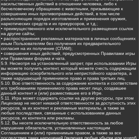
насильственных действий в отношении человека, либо к
бесчеловечному обращению с животными, призывающие к
совершению иных противоправных действий, в том числе
разъясняющие порядок изготовления и применения оружия,
наркотических средств и их прекурсоров, и т.д.;
• преимущественного или исключительного размещения ссылок
на другие сайты;
• распространения рекламных материалов в личных сообщениях
иным Пользователям без получения их предварительного
согласия на их получение (СПАМ);
• совершения иных действий, предусмотренных Правилами игры
или Правилами форума и чата.
5.9. Несмотря на установленный запрет, при использовании Игры
вы можете получить контент, который можете счесть содержащим
информацию оскорбительного или непристойного характера, а
также нарушающий применимое право и права третьих лиц.
5.10. Всю ответственность за содержание контента и соответствие
его требованиям применимого права несет лицо, создавшее
данный контент и (или) разместившее его в Игре.
5.11. Игра может содержать ссылки на другие ресурсы, при этом
Лицензиар не несет никакой ответственности за доступность этих
ресурсов, за их контент и рекламные материалы, а также за
любые последствия, связанные с использованием данных
ресурсов, их контента или рекламы.
5.12. Вы несете исключительную ответственность за любое
нарушение обязательств, установленных настоящим
Соглашением и (или) применимым правом, а также за все
последствия таких нарушений (включая любые убытки или ущерб,