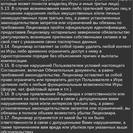
которые может понести владелец Игры и иные третьи лица).
5.13. В случае возникновения каких-либо претензий третьих лиц в
отношении нарушения любых имущественных и/или личных
неимущественных прав третьих лиц, а равно установленных
законодательством запретов или ограничений вы обязаны по
требованию Лицензиара пройти официальную идентификацию,
предоставив Лицензиару нотариально заверенное обязательство
урегулировать возникшие претензии собственными силами и за
свой счет с указанием своих паспортных данных.
5.14. Лицензиар оставляет за собой право удалить любой контент
из Игры либо временно ограничить доступ к нему в
одностороннем порядке без объяснения причин и выплаты
компенсации.
5.15. В случае нарушений Пользователем условий настоящего
Соглашения, включая Обязательные документы, а равно
требований законодательства, Лицензиар оставляет за собой
право ограничить или прекратить доступ Пользователя к Игре
целиком либо к любым функциональным возможностям Игры
(форум, чат, файловый архив и т.п.).
5.16. В случае привлечения Лицензиара к ответственности или
наложения на него взыскания в связи с допущенными вами
нарушениями прав и/или интересов третьих лиц, а равно
установленных законодательством запретов или ограничений, вы
обязаны в полном объеме возместить убытки Лицензиара.
5.17. Лицензиар устраняется от какой бы то ни было
ответственности в связи с допущенными Вами нарушениями, а
также причинением вам вреда или убытков при указанных выше
обстоятельствах.