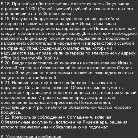
5.18. При любых обстоятельствах ответственность Лицензиара
ограничена 1 000 (Одной тысячей) рублей и возлагается на него
при наличии в его действиях вины.
5.19. В случае обнаружения нарушения ваших прав и/или
интересов в связи с предоставлением Игры, в том числе
незаконных размещением материалов иным Пользователем, вам
следует сообщить об этом Лицензиару. Для этого вам необходимо
направить Лицензиару письменное уведомление с подробным
изложением обстоятельств нарушения и гипертекстовой ссылкой
на страницу Игры, содержащую материалы, которыми
нарушаются ваши права и/или интересы по электронному адресу:
office (at) overmobile (dot) ru.
5.20. Ввиду предоставления лицензии на использование Игры в
базовой версии на безвозмездной основе к отношениям Сторон
по такой лицензии не применимы положения законодательства о
защите прав потребителей.
5.21. Наличие или отсутствие в действиях Пользователя
нарушения Соглашения, включая Обязательные документы,
относится к организации игрового процесса и вытекает из условий
проведения игры. Игровые санкции предусмотрены для
обеспечения баланса интересов всех Пользователей,
участвующих в Игре, и являются обязательной частью игрового
процесса.
5.22. Контроль за соблюдением Соглашения, включая
Обязательные документы, возложен на Лицензиара, решения
которого окончательны и обжалованию не подлежат.
6. Уведомления и сообщения