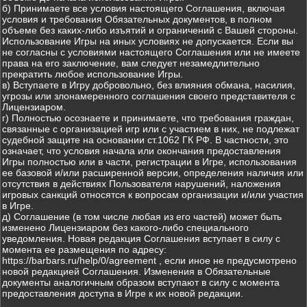
б) Принимаете все условия настоящего Соглашения, включая
условия и требования Обязательных документов, в полном
объеме без каких-либо изъятий и ограничений с Вашей стороны.
Использование Игры на иных условиях не допускается. Если вы
не согласны с условиями настоящего Соглашения или не имеете
права на его заключение, вам следует незамедлительно
прекратить любое использование Игры.
в) Вступаете в Игру добровольно, без влияния обмана, насилия,
угрозы или злонамеренного соглашения своего представителя с
Лицензиаром.
г) Полностью осознаете и принимаете, что требования граждан,
связанные с организацией игр или с участием в них, не подлежат
судебной защите на основании ст.1062 ГК РФ. В частности, это
означает, что условия начала или окончания предоставления
Игры полностью или в части, регистрации в Игре, использования
ее базовой и/или расширенной версии, определения наличия или
отсутствия в действиях Пользователя нарушений, наложения
игровых санкций относятся к вопросам организации и/или участия
в Игре.
д) Соглашение (в том числе любая из его частей) может быть
изменено Лицензиаром без какого-либо специального
уведомления. Новая редакция Соглашения вступает в силу с
момента ее размещения по адресу:
https://barbars.ru/help/0/agreement , если иное не предусмотрено
новой редакцией Соглашения. Изменения в Обязательные
документы аналогичным образом вступают в силу с момента
предоставления доступа в Игре к их новой редакции.