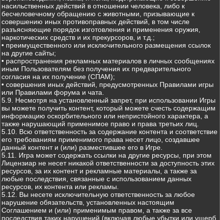
насильственных действий в отношении человека, либо к
бесчеловечному обращению с животными, призывающие к
совершению иных противоправных действий, в том числе
разъясняющие порядок изготовления и применения оружия,
наркотических средств и их прекурсоров, и т.д.;
• преимущественного или исключительного размещения ссылок
на другие сайты;
• распространения рекламных материалов в личных сообщениях
иным Пользователям без получения их предварительного
согласия на их получение (СПАМ);
• совершения иных действий, предусмотренных Правилами игры
или Правилами форума и чата.
5.9. Несмотря на установленный запрет, при использовании Игры
вы можете получить контент, который можете счесть содержащим
информацию оскорбительного или непристойного характера, а
также нарушающий применимое право и права третьих лиц.
5.10. Всю ответственность за содержание контента и соответствие
его требованиям применимого права несет лицо, создавшее
данный контент и (или) разместившее его в Игре.
5.11. Игра может содержать ссылки на другие ресурсы, при этом
Лицензиар не несет никакой ответственности за доступность этих
ресурсов, за их контент и рекламные материалы, а также за
любые последствия, связанные с использованием данных
ресурсов, их контента или рекламы.
5.12. Вы несете исключительную ответственность за любое
нарушение обязательств, установленных настоящим
Соглашением и (или) применимым правом, а также за все
последствия таких нарушений (включая любые убытки или ущерб,