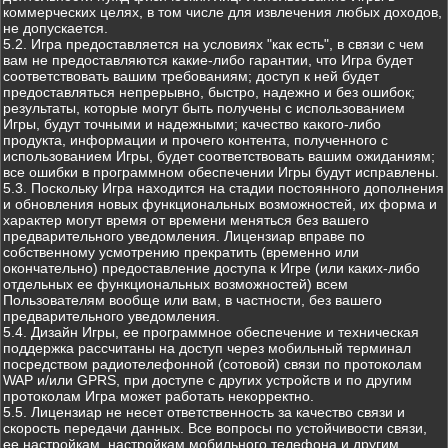
коммерческих целях, в том числе для извлечения любых доходов,
не допускается.
5.2. Игра предоставляется на условиях "как есть", в связи с чем
вам не предоставляются какие-либо гарантии, что Игра будет
соответствовать вашим требованиям; доступ к ней будет
предоставляться непрерывно, быстро, надежно и без ошибок;
результаты, которые могут быть получены с использованием
Игры, будут точными и надежными; качество какого-либо
продукта, информации и прочего контента, полученного с
использованием Игры, будет соответствовать вашим ожиданиям;
все ошибки в программном обеспечении Игры будут исправлены.
5.3. Поскольку Игра находится на стадии постоянного дополнения
и обновления новых функциональных возможностей, их форма и
характер могут время от времени меняться без вашего
предварительного уведомления. Лицензиар вправе по
собственному усмотрению прекратить (временно или
окончательно) предоставление доступа к Игре (или каких-либо
отдельных ее функциональных возможностей) всем
Пользователям вообще или вам, в частности, без вашего
предварительного уведомления.
5.4. Дизайн Игры, ее программное обеспечение и техническая
поддержка рассчитаны на доступ через мобильный терминал
посредством радиотелефонной (сотовой) связи по протоколам
WAP и/или GPRS, при доступе с других устройств и по другим
протоколам Игра может работать некорректно.
5.5. Лицензиар не несет ответственность за качество связи и
скорость передачи данных. Все вопросы по устойчивости связи,
ее настройкам, настройкам мобильного телефона и другим