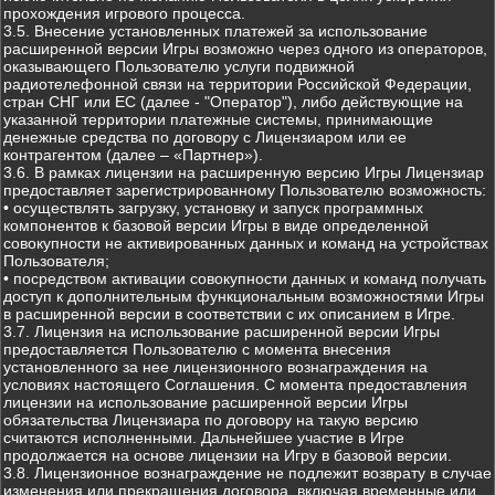
прохождения игрового процесса.
3.5. Внесение установленных платежей за использование
расширенной версии Игры возможно через одного из операторов,
оказывающего Пользователю услуги подвижной
радиотелефонной связи на территории Российской Федерации,
стран СНГ или ЕС (далее - "Оператор"), либо действующие на
указанной территории платежные системы, принимающие
денежные средства по договору с Лицензиаром или ее
контрагентом (далее – «Партнер»).
3.6. В рамках лицензии на расширенную версию Игры Лицензиар
предоставляет зарегистрированному Пользователю возможность:
• осуществлять загрузку, установку и запуск программных
компонентов к базовой версии Игры в виде определенной
совокупности не активированных данных и команд на устройствах
Пользователя;
• посредством активации совокупности данных и команд получать
доступ к дополнительным функциональным возможностями Игры
в расширенной версии в соответствии с их описанием в Игре.
3.7. Лицензия на использование расширенной версии Игры
предоставляется Пользователю с момента внесения
установленного за нее лицензионного вознаграждения на
условиях настоящего Соглашения. С момента предоставления
лицензии на использование расширенной версии Игры
обязательства Лицензиара по договору на такую версию
считаются исполненными. Дальнейшее участие в Игре
продолжается на основе лицензии на Игру в базовой версии.
3.8. Лицензионное вознаграждение не подлежит возврату в случае
изменения или прекращения договора, включая временные или