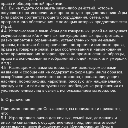
права и общепринятой практики;
4.3. Вы не будете совершать каких-либо действий, которые
вступают в противоречие или препятствуют предоставлению Игры
(или работе соответствующего оборудования, сетей, или
программного обеспечения, с помощью которых предоставляется
Игра);
4.4. Использование вами Игры для конкретных целей не нарушает
имущественных и/или личных неимущественных прав третьих, а
равно запретов и ограничений, установленных применимым
правом, в включая без ограничения: авторские и смежные права,
права на товарные знаки, знаки обслуживания и наименования
мест происхождения товаров, права на промышленные образцы,
права на использование изображений людей, живых или умерших
и т.д.;
4.5. Размещаемые вами материалы или используемые вами
названия и сообщения не содержат информации и/или образов,
оскорбляющих человеческое достоинство, пропагандирующих
насилие, порнографию, наркотики, расовую или национальную
вражду и т.п., и вами получены все необходимые разрешения от
уполномоченных лиц в связи с использованием материалов.
5. Ограничения
Принимая настоящее Соглашение, вы понимаете и признаете,
что:
5.1. Игра предназначена для личных, семейных, домашних и
иных не связанных с осуществлением предпринимательской
деятельности нужд физических лиц. Использование Игры в