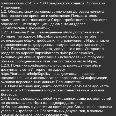
положениями ст.437 и 438 Гражданского кодекса Российской
Федерации.
1.2. Обязательным условием заключения Договора является
безоговорочное принятие и соблюдение Пользователем,
применяемых к отношениям Сторон требований и положений,
определенных следующими документами (далее –
«Обязательные документы»):
1.2.1. Правила Игры, размещенные и/или доступные в сети
Интернет по адресу: https://barbars.ru/help/0/gamesrules ,
включающие общие требования и ограничения в Игре, а также
установленные за допущенные нарушения игровые санкции;
1.2.2. Правила Форума и чата, доступные в сети Интернет в
разделе по адресу: https://barbars.ru/help/0/forumrules ,
включающие общие требования к использованию форума и
обмена сообщениями в чате, как составной части Игры;
1.2.3. Политика конфиденциальности, размещенная и/или
доступная в сети Интернет по адресу
https://barbars.ru/help/0/policy , и содержащая правила
предоставления и использования персональной информации,
включая персональные данные Пользователя;
1.3. Обязательные документы составляю неотъемлемую часть
настоящего Соглашения и содержат существенные условия
Договора.
1.4. Воспользовавшись любой из указанных выше возможностей
по использованию Игры вы подтверждаете, что:
а) Ознакомились с условиями настоящего Соглашения, включая
условия и требования Обязательных документов, в полном
объеме до начала использования Игры.