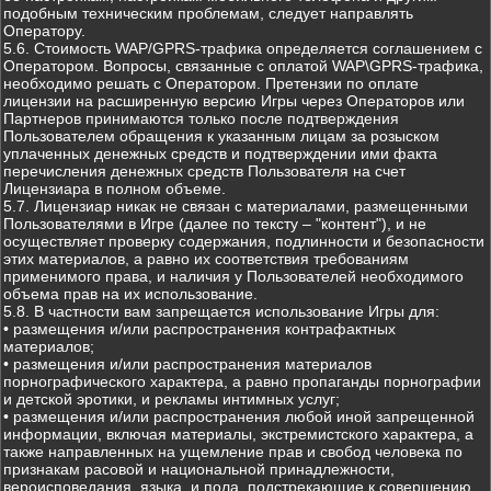
подобным техническим проблемам, следует направлять
Оператору.
5.6. Стоимость WAP/GPRS-трафика определяется соглашением с
Оператором. Вопросы, связанные с оплатой WAP\GPRS-трафика,
необходимо решать с Оператором. Претензии по оплате
лицензии на расширенную версию Игры через Операторов или
Партнеров принимаются только после подтверждения
Пользователем обращения к указанным лицам за розыском
уплаченных денежных средств и подтверждении ими факта
перечисления денежных средств Пользователя на счет
Лицензиара в полном объеме.
5.7. Лицензиар никак не связан с материалами, размещенными
Пользователями в Игре (далее по тексту – "контент"), и не
осуществляет проверку содержания, подлинности и безопасности
этих материалов, а равно их соответствия требованиям
применимого права, и наличия у Пользователей необходимого
объема прав на их использование.
5.8. В частности вам запрещается использование Игры для:
• размещения и/или распространения контрафактных
материалов;
• размещения и/или распространения материалов
порнографического характера, а равно пропаганды порнографии
и детской эротики, и рекламы интимных услуг;
• размещения и/или распространения любой иной запрещенной
информации, включая материалы, экстремистского характера, а
также направленных на ущемление прав и свобод человека по
признакам расовой и национальной принадлежности,
вероисповедания, языка, и пола, подстрекающие к совершению