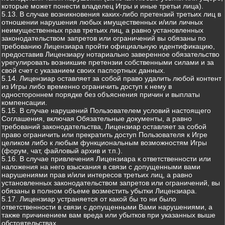
которые может понести владелец Игры и иные третьи лица).
5.13. В случае возникновения каких-либо претензий третьих лиц в
отношении нарушения любых имущественных и/или личных
неимущественных прав третьих лиц, а равно установленных
законодательством запретов или ограничений вы обязаны по
требованию Лицензиара пройти официальную идентификацию,
предоставив Лицензиару нотариально заверенное обязательство
урегулировать возникшие претензии собственными силами и за
свой счет с указанием своих паспортных данных.
5.14. Лицензиар оставляет за собой право удалить любой контент
из Игры либо временно ограничить доступ к нему в
одностороннем порядке без объяснения причин и выплаты
компенсации.
5.15. В случае нарушений Пользователем условий настоящего
Соглашения, включая Обязательные документы, а равно
требований законодательства, Лицензиар оставляет за собой
право ограничить или прекратить доступ Пользователя к Игре
целиком либо к любым функциональным возможностям Игры
(форум, чат, файловый архив и т.п.).
5.16. В случае привлечения Лицензиара к ответственности или
наложения на него взыскания в связи с допущенными вами
нарушениями прав и/или интересов третьих лиц, а равно
установленных законодательством запретов или ограничений, вы
обязаны в полном объеме возместить убытки Лицензиара.
5.17. Лицензиар устраняется от какой бы то ни было
ответственности в связи с допущенными Вами нарушениями, а
также причинением вам вреда или убытков при указанных выше
обстоятельствах.