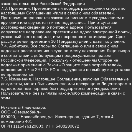
законодательством Российской Федерации.
7.3. Претензии. Претензионный порядок разрешения споров по
настоящему Соглашению и/или в связи с ним обязателен.
Претензия направляется заказным письмом с уведомлением о
вручении или вручается лично под роспись. При отсутствии
достоверных сведений о почтовом адресе Пользователя
допускается направление претензии на адрес электронной почты,
указанный в его профиле, или посредством нотификации. Срок
рассмотрения претензии 30 (Тридцать) дней с даты получения.
7.4. Арбитраж. Все споры по Соглашению или в связи с ним
подлежат рассмотрению в суде по месту нахождения Лицензиара
в соответствии с действующим процессуальным правом
Российской Федерации. Поскольку к отношениям Сторон не
подлежит применению Закон «О защите прав потребителей»,
положения п.7 ст.29 ГПК РФ о подсудности по выбору истца также
не применяются.
7.5. Изменения. Настоящее Соглашение, включая Обязательные
документы, может быть изменено или прекращено Лицензиаром в
одностороннем порядке без предварительного уведомления
Пользователя и без выплаты какой-либо компенсации в связи с
этим.
Реквизиты Лицензиара:
ООО «Овермобайл»
630090, г. Новосибирск, ул. Инженерная, здание 7, этаж 4,
помещение 401
ОГРН 1115476129603, ИНН 5408290672