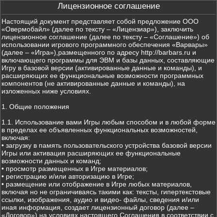
Лицензионное соглашение
Настоящий документ представляет собой предложение ООО
«Овермобайл» (далее по тексту – «Лицензиар»), заключить
лицензионное соглашение (далее по тексту – «Соглашение») об
использовании игрового программного обеспечения «Варвары»
(далее – «Игра»),размещенного по адресу http://barbars.ru и
включающего программы для ЭВМ и базы данных, составляющие
Игру в базовой версии (активированные данные и команды), и
расширяющих ее функциональные возможности программных
компонентов (не активированные данные и команды), на
изложенных ниже условиях.
1. Общие положения
1.1. Использование вами Игры любым способом и в любой форме
в пределах ее объявленных функциональных возможностей,
включая:
• загрузку в память пользовательского устройства базовой версии
Игры или активация расширяющих ее функциональные
возможности данных и команд;
• просмотр размещенных в Игре материалов;
• регистрацию и/или авторизацию в Игре;
• размещение или отображение в Игре любых материалов,
включая но не ограничиваясь такими как: тексты, гипертекстовые
ссылки, изображения, аудио и видео- файлы, сведения и/или
иная информация, создает лицензионный договор (далее –
«Договор») на условиях настоящего Соглашения в соответствии с